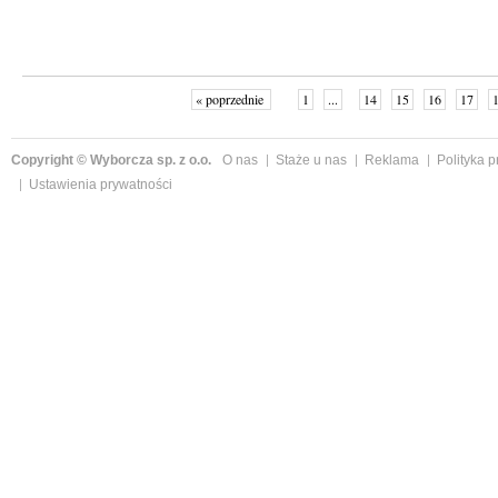
« poprzednie
1
...
14
15
16
17
Copyright © Wyborcza sp. z o.o.
O nas
Staże u nas
Reklama
Polityka 
Ustawienia prywatności