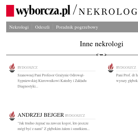
Nekrologi
Odeszli
Poradnik pogrzebowy
Inne nekrologi
BYDGOSZCZ
BYDGOSZCZ
Szanownej Pani Profesor Grażynie Odrowąż-
Pani Prof. dr
Sypniewskiej Kierownikowi Katedry i Zakładu
wyrazy głęboki
Diagnostyki...
ANDRZEJ BEJGER
BYDGOSZCZ
"Jak trudno żegnać na zawsze kogoś, kto jeszcze
mógł być z nami" Z głębokim żalem i smutkiem...