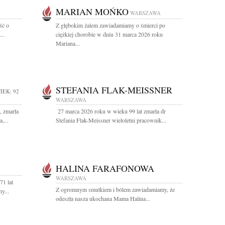
MARIAN MOŃKO
WARSZAWA
ść o
Z głębokim żalem zawiadamiamy o śmierci po
..
ciężkiej chorobie w dniu 31 marca 2026 roku
Mariana...
STEFANIA FLAK-MEISSNER
IEK: 92
WARSZAWA
, zmarła
27 marca 2026 roku w wieku 99 lat zmarła dr
,...
Stefania Flak-Meissner wieloletni pracownik...
HALINA FARAFONOWA
WARSZAWA
71 lat
Z ogromnym smutkiem i bólem zawiadamiamy, że
y...
odeszła nasza ukochana Mama Halina...