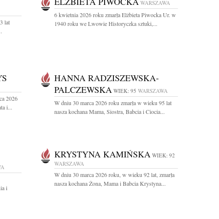
ELŻBIETA PIWOCKA
WARSZAWA
6 kwietnia 2026 roku zmarła Elżbieta Piwocka Ur. w
3 lat
1940 roku we Lwowie Historyczka sztuki,...
.
YS
HANNA RADZISZEWSKA-
PALCZEWSKA
WIEK: 95
WARSZAWA
ca 2026
W dniu 30 marca 2026 roku zmarła w wieku 95 lat
a i...
nasza kochana Mama, Siostra, Babcia i Ciocia...
KRYSTYNA KAMIŃSKA
WIEK: 92
WARSZAWA
WA
W dniu 30 marca 2026 roku, w wieku 92 lat, zmarła
nasza kochana Żona, Mama i Babcia Krystyna...
ia i