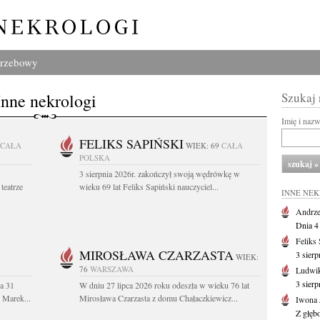
grzebowy
Inne nekrologi
Szukaj
Imię i naz
FELIKS SAPIŃSKI
CAŁA
WIEK: 69
CAŁA
POLSKA
3 sierpnia 2026r. zakończył swoją wędrówkę w
teatrze
wieku 69 lat Feliks Sapiński nauczyciel...
INNE NE
Andrze
Dnia 4 
Feliks
MIROSŁAWA CZARZASTA
3 sierp
WIEK:
76
WARSZAWA
Ludwik
3 sier
a 31
W dniu 27 lipca 2026 roku odeszła w wieku 76 lat
. Marek...
Mirosława Czarzasta z domu Chałaczkiewicz...
Iwona 
Z głęb