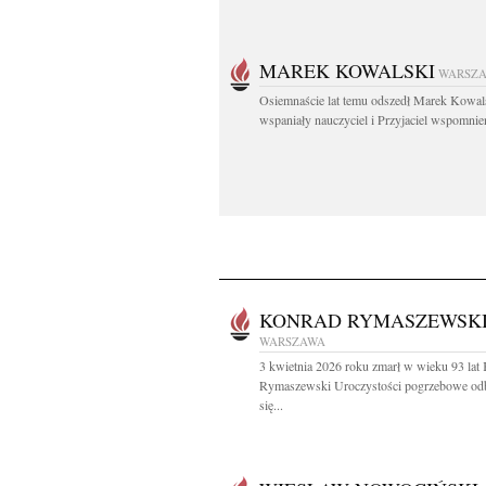
MAREK KOWALSKI
WARSZ
Osiemnaście lat temu odszedł Marek Kowal
wspaniały nauczyciel i Przyjaciel wspomnien
KONRAD RYMASZEWSK
WARSZAWA
3 kwietnia 2026 roku zmarł w wieku 93 lat
Rymaszewski Uroczystości pogrzebowe od
się...