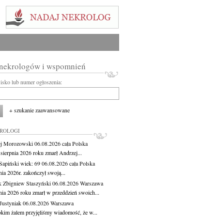
 nekrologów i wspomnień
wisko lub numer ogłoszenia:
+ szukanie zaawansowane
KROLOGI
j Morozowski
06.08.2026
cała Polska
sierpnia 2026 roku zmarł Andrzej...
 Sapiński
wiek: 69
06.08.2026
cała Polska
nia 2026r. zakończył swoją...
 Zbigniew Staszyński
06.08.2026
Warszawa
pnia 2026 roku zmarł w przeddzień swoich...
Justyniak
06.08.2026
Warszawa
okim żalem przyjęliśmy wiadomość, że w...