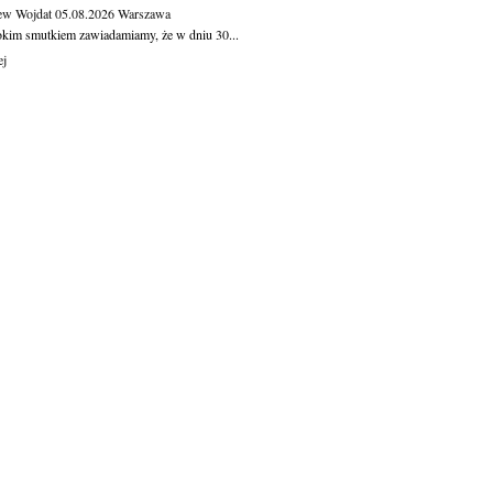
ew Wojdat
05.08.2026
Warszawa
okim smutkiem zawiadamiamy, że w dniu 30...
ej