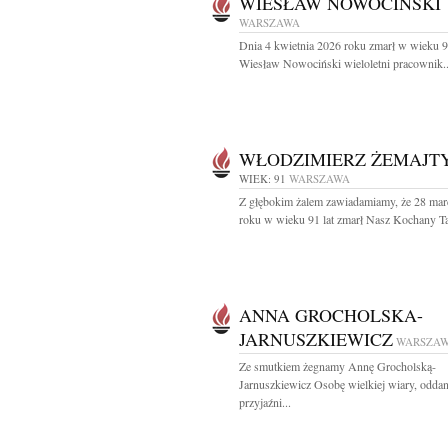
WIESŁAW NOWOCIŃSKI
WARSZAWA
Dnia 4 kwietnia 2026 roku zmarł w wieku 9
Wiesław Nowociński wieloletni pracownik..
WŁODZIMIERZ ŻEMAJT
WIEK: 91
WARSZAWA
Z głębokim żalem zawiadamiamy, że 28 mar
roku w wieku 91 lat zmarł Nasz Kochany Tat
ANNA GROCHOLSKA-
JARNUSZKIEWICZ
WARSZA
Ze smutkiem żegnamy Annę Grocholską-
Jarnuszkiewicz Osobę wielkiej wiary, oddan
przyjaźni...