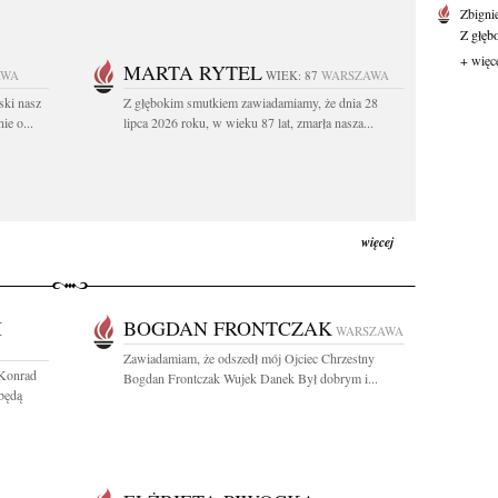
Zbigni
Z głęb
+ więc
MARTA RYTEL
AWA
WIEK: 87
WARSZAWA
ski nasz
Z głębokim smutkiem zawiadamiamy, że dnia 28
ie o...
lipca 2026 roku, w wieku 87 lat, zmarła nasza...
więcej
I
BOGDAN FRONTCZAK
WARSZAWA
Zawiadamiam, że odszedł mój Ojciec Chrzestny
 Konrad
Bogdan Frontczak Wujek Danek Był dobrym i...
będą