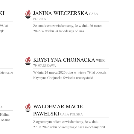
KI
JANINA WIECZERSKA
CAŁA
POLSKA
98 lat
Ze smutkiem zawiadamiamy, że w dniu 26 marca
łk...
2026 w wieku 94 lat odeszła od nas...
KRYSTYNA CHOJNACKA
WIEK:
79
WARSZAWA
dziewanie
W dniu 24 marca 2026 roku w wieku 79 lat odeszła
Krystyna Chojnacka Świecka uroczystość...
WALDEMAR MACIEJ
KA
PAWELSKI
 Halina
CAŁA POLSKA
a, Mama
Z ogromnym bólem zawiadamiamy, że w dniu
27.03.2026 roku odszedł nagle nasz ukochany brat...