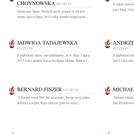
CHOYNOWSKA
SZCZECIN
Z żalem zawiad
nasz Mąż, Ojcie
Słoneczny lipiec Twoje krzesło gorące A mi jest
zimno dnia 6 lipca 2015 roku zmarła Małgorzata...
JADWIGA TADAJEWSKA
ANDRZE
SZCZECIN
SZCZECIN
Z głębokim żalem zawiadamiamy, że w dniu 3 lipca
Z głębokim żal
2015 roku zmarła Nasza kochana Mama, Babcia i...
2015 roku odsz
BERNARD FISZER
MICHAŁ
SZCZECIN
"Chociaż serce Twe bić przestało, Twoje oczy pełne
"Można odejść 
dobroci i ciepła, Ręce zawsze gotowe nieść...
Jan Twardowsk