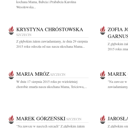
kochana Mama, Babcia i Prababcia Karolina
Wesołowska...
KRYSTYNA CHRÓSTOWSKA
ZOFIA 
SZCZECIN
GARNU
Z głębokim żalem zawiadamiamy, że dnia 29 sierpnia
Z głębokim żal
2015 roku odeszła od nas nasza ukochana Mama...
2015 roku zmar
MARIA MRÓZ
MAREK 
SZCZECIN
W dniu 17 sierpnia 2015 roku po wieloletniej
"Na zawsze w 
chorobie zmarła nasza ukochana Mama, Teściowa,...
zawiadamiamy, 
MAREK GÓRZEŃSKI
JAROSŁ
SZCZECIN
"Na zawsze w naszych sercach" Z głębokim żalem
Z głębokim sm