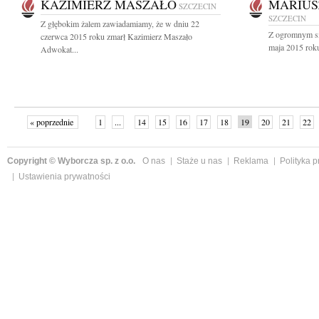
KAZIMIERZ MASZAŁO
MARIUS
SZCZECIN
SZCZECIN
Z głębokim żalem zawiadamiamy, że w dniu 22
Z ogromnym sm
czerwca 2015 roku zmarł Kazimierz Maszało
maja 2015 roku
Adwokat...
« poprzednie
1
...
14
15
16
17
18
19
20
21
22
»
Copyright © Wyborcza sp. z o.o.
O nas
Staże u nas
Reklama
Polityka 
Ustawienia prywatności