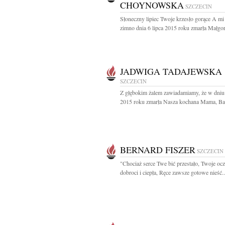
CHOYNOWSKA
SZCZECIN
Słoneczny lipiec Twoje krzesło gorące A mi 
zimno dnia 6 lipca 2015 roku zmarła Małgorz
JADWIGA TADAJEWSKA
SZCZECIN
Z głębokim żalem zawiadamiamy, że w dniu 
2015 roku zmarła Nasza kochana Mama, Babc
BERNARD FISZER
SZCZECIN
"Chociaż serce Twe bić przestało, Twoje ocz
dobroci i ciepła, Ręce zawsze gotowe nieść..