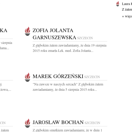
Laura 
Z żale
+ więc
SKA
ZOFIA JOLANTA
GARNUSZEWSKA
SZCZECIN
 sierpnia
Z głębokim żalem zawiadamiamy, że dnia 19 sierpnia
Mama...
2015 roku zmarła Lek. med. Zofia Jolanta...
MAREK GÓRZEŃSKI
SZCZECIN
ej
"Na zawsze w naszych sercach" Z głębokim żalem
iowa,...
zawiadamiamy, że dnia 5 sierpnia 2015 roku...
JAROSŁAW BOCHAN
CIN
SZCZECIN
 żalem
Z głębokim smutkiem zawiadamiamy, że w dniu 1