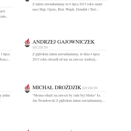
Z żalem zawiadamiamy że 6 lipca 2015 roku zmarł
nasz Mąż, Ojciec, Brat, Wujek, Dziadek i Teść...
jest
ata...
ANDRZEJ GAJOWNICZEK
SZCZECIN
3 lipca
Z głębokim żalem zawiadamiamy, że dnia 4 lipca
ia i...
2015 roku odszedł od nas na zawsze Andrzej...
MICHAŁ DROŹDZIK
SZCZECIN
y pełne
"Można odejść na zawsze by stale być blisko" ks.
.
Jan Twardowski Z głębokim żalem zawiadamiamy,...