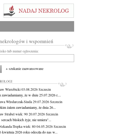
 nekrologów i wspomnień
wisko lub numer ogłoszenia:
+ szukanie zaawansowane
KROLOGI
aw Wierzbicki
03.08.2026
Szczecin
m zawiadamiamy, że w dniu 25.07.2026 r....
awa Włodarczak-Siuda
29.07.2026
Szczecin
okim żalem zawiadamiamy, że dnia 26...
aw Strabel
wiek: 90
20.07.2026
Szczecin
sercach bliskich żyje, nie umiera"...
Nekanda-Trepka
wiek: 80
04.05.2026
Szczecin
6 kwietnia 2026 roku odeszła do nas w...