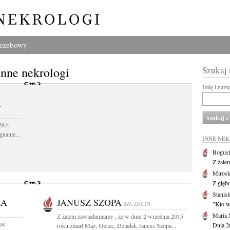
grzebowy
Inne nekrologi
Szukaj
Imię i naz
I
6 r.
gnanie...
INNE NE
Bogusł
Z żale
Mirosł
Z głęb
Stanisł
KA
JANUSZ SZOPA
SZCZECIN
"Kto w 
Maria 
Z żalem zawiadamiamy , że w dniu 2 września 2015
as
Dnia 2
roku zmarł Mąż, Ojciec, Dziadek Janusz Szopa...