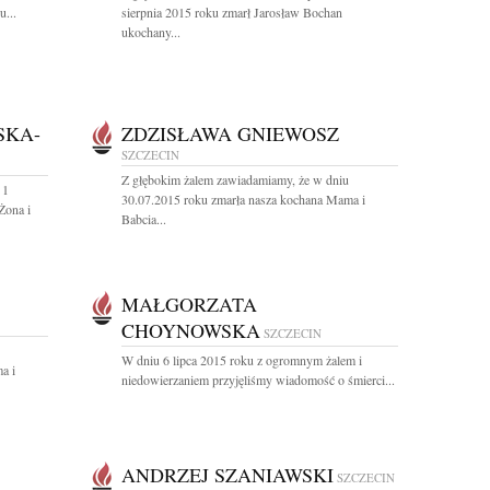
u...
sierpnia 2015 roku zmarł Jarosław Bochan
ukochany...
SKA-
ZDZISŁAWA GNIEWOSZ
SZCZECIN
Z głębokim żalem zawiadamiamy, że w dniu
 1
30.07.2015 roku zmarła nasza kochana Mama i
Żona i
Babcia...
MAŁGORZATA
CHOYNOWSKA
SZCZECIN
W dniu 6 lipca 2015 roku z ogromnym żalem i
a i
niedowierzaniem przyjęliśmy wiadomość o śmierci...
ANDRZEJ SZANIAWSKI
SZCZECIN