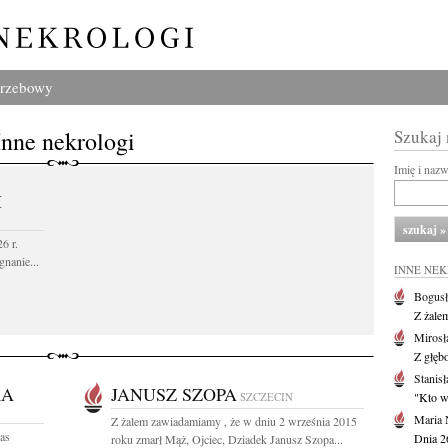
grzebowy
Inne nekrologi
Szukaj
Imię i naz
I
6 r.
gnanie...
INNE NE
Bogusł
Z żale
Mirosł
Z głęb
Stanisł
KA
JANUSZ SZOPA
SZCZECIN
"Kto w 
Maria 
Z żalem zawiadamiamy , że w dniu 2 września 2015
as
Dnia 2
roku zmarł Mąż, Ojciec, Dziadek Janusz Szopa...