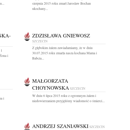
u...
sierpnia 2015 roku zmarł Jarosław Bochan
ukochany...
SKA-
ZDZISŁAWA GNIEWOSZ
SZCZECIN
Z głębokim żalem zawiadamiamy, że w dniu
 1
30.07.2015 roku zmarła nasza kochana Mama i
Żona i
Babcia...
MAŁGORZATA
CHOYNOWSKA
SZCZECIN
W dniu 6 lipca 2015 roku z ogromnym żalem i
a i
niedowierzaniem przyjęliśmy wiadomość o śmierci...
ANDRZEJ SZANIAWSKI
SZCZECIN