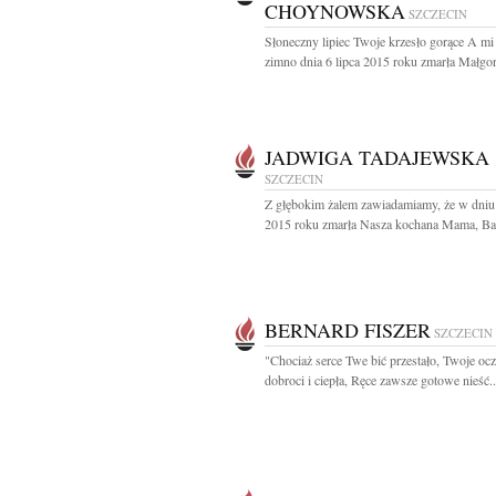
CHOYNOWSKA
SZCZECIN
Słoneczny lipiec Twoje krzesło gorące A mi 
zimno dnia 6 lipca 2015 roku zmarła Małgorz
JADWIGA TADAJEWSKA
SZCZECIN
Z głębokim żalem zawiadamiamy, że w dniu 
2015 roku zmarła Nasza kochana Mama, Babc
BERNARD FISZER
SZCZECIN
"Chociaż serce Twe bić przestało, Twoje ocz
dobroci i ciepła, Ręce zawsze gotowe nieść..