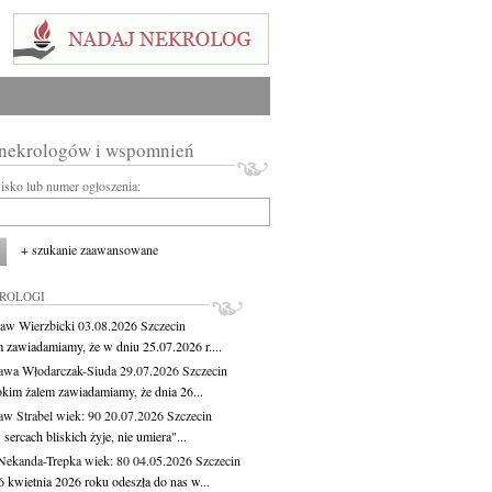
 nekrologów i wspomnień
wisko lub numer ogłoszenia:
+ szukanie zaawansowane
KROLOGI
aw Wierzbicki
03.08.2026
Szczecin
m zawiadamiamy, że w dniu 25.07.2026 r....
awa Włodarczak-Siuda
29.07.2026
Szczecin
okim żalem zawiadamiamy, że dnia 26...
aw Strabel
wiek: 90
20.07.2026
Szczecin
sercach bliskich żyje, nie umiera"...
Nekanda-Trepka
wiek: 80
04.05.2026
Szczecin
6 kwietnia 2026 roku odeszła do nas w...