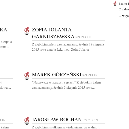
Laura 
Z żale
+ więc
SKA
ZOFIA JOLANTA
GARNUSZEWSKA
SZCZECIN
 sierpnia
Z głębokim żalem zawiadamiamy, że dnia 19 sierpnia
Mama...
2015 roku zmarła Lek. med. Zofia Jolanta...
MAREK GÓRZEŃSKI
SZCZECIN
ej
"Na zawsze w naszych sercach" Z głębokim żalem
iowa,...
zawiadamiamy, że dnia 5 sierpnia 2015 roku...
JAROSŁAW BOCHAN
CIN
SZCZECIN
 żalem
Z głębokim smutkiem zawiadamiamy, że w dniu 1