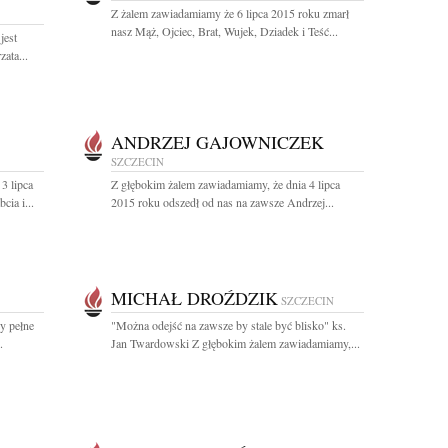
Z żalem zawiadamiamy że 6 lipca 2015 roku zmarł
nasz Mąż, Ojciec, Brat, Wujek, Dziadek i Teść...
jest
ata...
ANDRZEJ GAJOWNICZEK
SZCZECIN
3 lipca
Z głębokim żalem zawiadamiamy, że dnia 4 lipca
ia i...
2015 roku odszedł od nas na zawsze Andrzej...
MICHAŁ DROŹDZIK
SZCZECIN
y pełne
"Można odejść na zawsze by stale być blisko" ks.
.
Jan Twardowski Z głębokim żalem zawiadamiamy,...