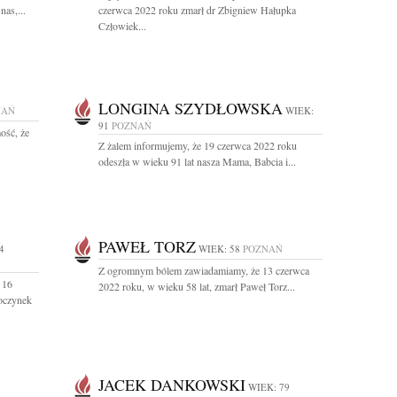
nas,...
czerwca 2022 roku zmarł dr Zbigniew Hałupka
Człowiek...
LONGINA SZYDŁOWSKA
NAŃ
WIEK:
91
POZNAŃ
ość, że
Z żalem informujemy, że 19 czerwca 2022 roku
odeszła w wieku 91 lat nasza Mama, Babcia i...
PAWEŁ TORZ
4
WIEK: 58
POZNAŃ
Z ogromnym bólem zawiadamiamy, że 13 czerwca
 16
2022 roku, w wieku 58 lat, zmarł Paweł Torz...
oczynek
JACEK DANKOWSKI
WIEK: 79