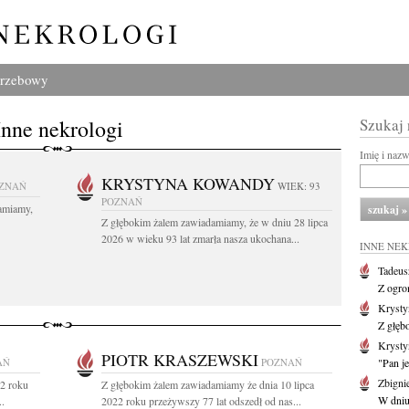
grzebowy
Inne nekrologi
Szukaj
Imię i naz
KRYSTYNA KOWANDY
ZNAŃ
WIEK: 93
POZNAŃ
amiamy,
Z głębokim żalem zawiadamiamy, że w dniu 28 lipca
2026 w wieku 93 lat zmarła nasza ukochana...
INNE NE
Tadeus
Z ogro
Kryst
Z głęb
Krysty
PIOTR KRASZEWSKI
AŃ
POZNAŃ
"Pan je
Zbigni
22 roku
Z głębokim żalem zawiadamiamy że dnia 10 lipca
W dniu 
..
2022 roku przeżywszy 77 lat odszedł od nas...