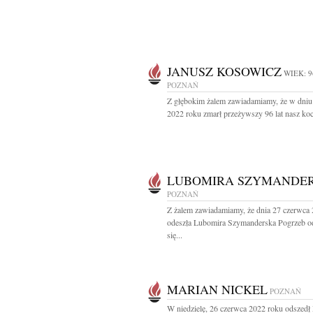
JANUSZ KOSOWICZ
WIEK: 9
POZNAŃ
Z głębokim żalem zawiadamiamy, że w dniu 
2022 roku zmarł przeżywszy 96 lat nasz koc
LUBOMIRA SZYMANDE
POZNAŃ
Z żalem zawiadamiamy, że dnia 27 czerwca
odeszła Lubomira Szymanderska Pogrzeb o
się...
MARIAN NICKEL
POZNAŃ
W niedzielę, 26 czerwca 2022 roku odszedł