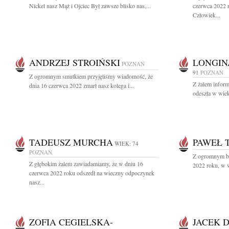
Nickel nasz Mąż i Ojciec Był zawsze blisko nas,...
czerwca 2022 
Człowiek...
ANDRZEJ STROIŃSKI
LONGIN
POZNAŃ
91
POZNAŃ
Z ogromnym smutkiem przyjęliśmy wiadomość, że
Z żalem infor
dnia 16 czerwca 2022 zmarł nasz kolega i...
odeszła w wiek
TADEUSZ MURCHA
PAWEŁ 
WIEK: 74
POZNAŃ
Z ogromnym bó
Z głębokim żalem zawiadamiamy, że w dniu 16
2022 roku, w w
czerwca 2022 roku odszedł na wieczny odpoczynek
nasz...
ZOFIA CEGIELSKA-
JACEK 