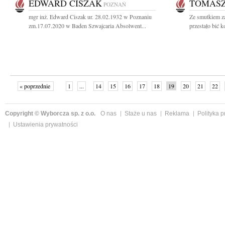
EDWARD CISZAK
TOMASZ
POZNAŃ
mgr inż. Edward Ciszak ur. 28.02.1932 w Poznaniu
Ze smutkiem z
zm.17.07.2020 w Baden Szwajcaria Absolwent...
przestało bić 
« poprzednie
1
...
14
15
16
17
18
19
20
21
22
»
Copyright © Wyborcza sp. z o.o.
O nas
Staże u nas
Reklama
Polityka 
Ustawienia prywatności