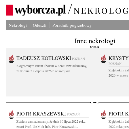
Nekrologi
Odeszli
Poradnik pogrzebowy
Inne nekrologi
TADEUSZ KOTŁOWSKI
KRYST
POZNAŃ
POZNAŃ
Z ogromnym żalem i bólem w sercu zawiadamiamy,
Z głębokim żal
że w dniu 3 sierpnia 2026 r. odszedł od...
2026 w wieku 9
PIOTR KRASZEWSKI
PIOTR 
POZNAŃ
Z żalem zawiadamiamy, że dnia 10 lipca 2022 roku
Z głębokim żal
zmarł Prof. UAM dr hab. Piotr Kraszewski...
2022 roku prze