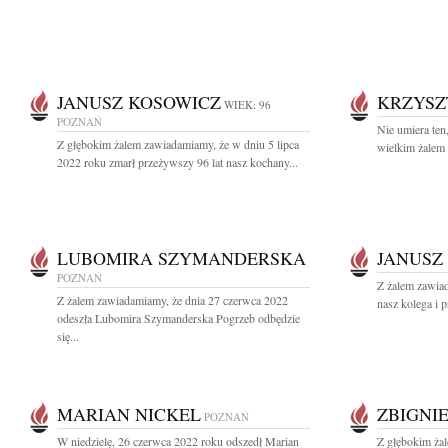
JANUSZ KOSOWICZ
KRZYSZ
WIEK: 96
POZNAŃ
Nie umiera ten
Z głębokim żalem zawiadamiamy, że w dniu 5 lipca
wielkim żalem 
2022 roku zmarł przeżywszy 96 lat nasz kochany...
LUBOMIRA SZYMANDERSKA
JANUSZ
POZNAŃ
Z żalem zawiad
Z żalem zawiadamiamy, że dnia 27 czerwca 2022
nasz kolega i p
odeszła Lubomira Szymanderska Pogrzeb odbędzie
się...
MARIAN NICKEL
ZBIGNI
POZNAŃ
W niedzielę, 26 czerwca 2022 roku odszedł Marian
Z głębokim ża