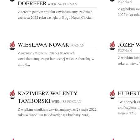
DOERFFER
POZNAŃ
WIEK: 96
POZNAŃ
Z głębokim ża
Z sercem pełnym smutku zawiadamiamy, że dnia 8
2022 roku odzs
czerwca 2022 roku zasnęła w Bogu Nasza Ciocia...
WIESŁAWA NOWAK
JÓZEF 
POZNAŃ
POZNAŃ
Z ogromnym żalem i pustką w sercach
Z wielkim żal
zawiadamiamy, że po heroicznej walce z chorobą, w
roku w wieku 7
dniu 6...
KAZIMIERZ WALENTY
HUBERT
TAMBORSKI
WIEK: 88
POZNAŃ
"W dobrych za
ukończyłem, w
Z wielkim smutkiem zawiadamiamy, że 28 maja 2022
maja 2022...
roku w wieku 88 lat odszedł nasz kochany Mąż,...