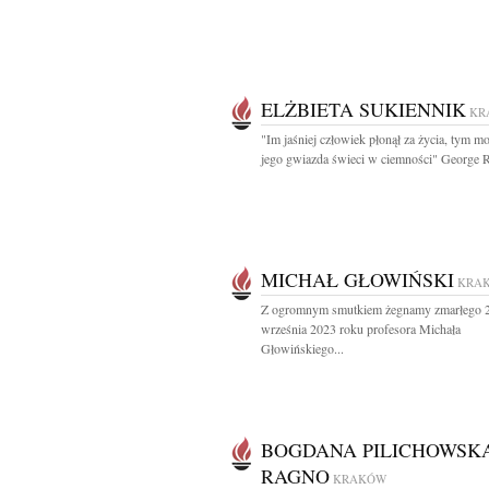
ELŻBIETA SUKIENNIK
KR
"Im jaśniej człowiek płonął za życia, tym mo
jego gwiazda świeci w ciemności" George R
MICHAŁ GŁOWIŃSKI
KRA
Z ogromnym smutkiem żegnamy zmarłego 
września 2023 roku profesora Michała
Głowińskiego...
BOGDANA PILICHOWSK
RAGNO
KRAKÓW