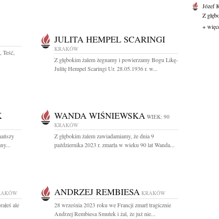
Józef 
Z głęb
+ więc
JULITA HEMPEL SCARINGI
KRAKÓW
, Teść,
Z głębokim żalem żegnamy i powierzamy Bogu Likę-
Julitę Hempel Scaringi Ur. 28.05.1936 r. w...
K
WANDA WIŚNIEWSKA
WIEK: 90
KRAKÓW
hańszy
Z głębokim żalem zawiadamiamy, że dnia 9
ny...
października 2023 r. zmarła w wieku 90 lat Wanda...
ANDRZEJ REMBIESA
RAKÓW
KRAKÓW
rałeś ale
28 września 2023 roku we Francji zmarł tragicznie
Andrzej Rembiesa Smutek i żal, że już nie...