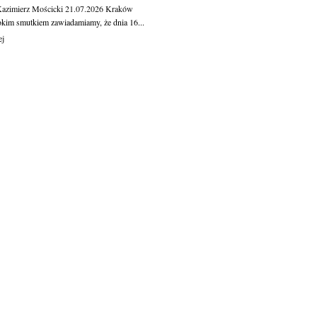
Kazimierz Mościcki
21.07.2026
Kraków
okim smutkiem zawiadamiamy, że dnia 16...
ej