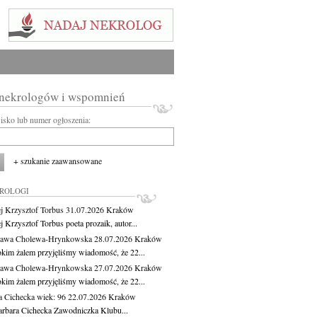
 nekrologów i wspomnień
wisko lub numer ogłoszenia:
+ szukanie zaawansowane
KROLOGI
j Krzysztof Torbus
31.07.2026
Kraków
 Krzysztof Torbus poeta prozaik, autor...
ława Cholewa-Hrynkowska
28.07.2026
Kraków
okim żalem przyjęliśmy wiadomość, że 22...
ława Cholewa-Hrynkowska
27.07.2026
Kraków
okim żalem przyjęliśmy wiadomość, że 22...
a Cichecka
wiek: 96
22.07.2026
Kraków
rbara Cichecka Zawodniczka Klubu...