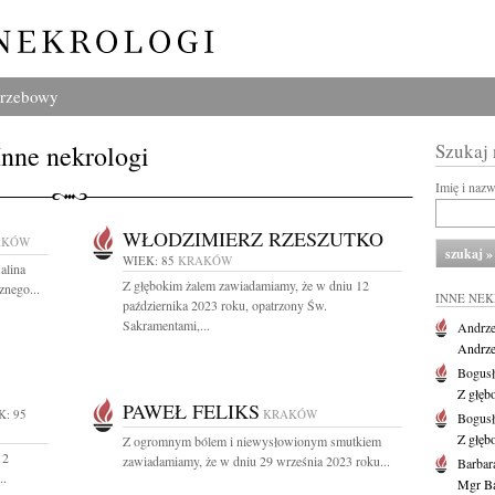
grzebowy
Inne nekrologi
Szukaj
Imię i naz
WŁODZIMIERZ RZESZUTKO
AKÓW
WIEK: 85
KRAKÓW
alina
Z głębokim żalem zawiadamiamy, że w dniu 12
nego...
INNE NE
października 2023 roku, opatrzony Św.
Sakramentami,...
Andrze
Andrzej
Bogus
Z głęb
PAWEŁ FELIKS
K: 95
KRAKÓW
Bogus
Z głęb
Z ogromnym bólem i niewysłowionym smutkiem
12
zawiadamiamy, że w dniu 29 września 2023 roku...
Barbar
..
Mgr Ba