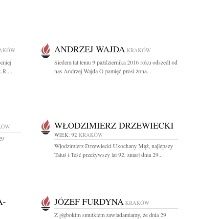
ANDRZEJ WAJDA
AKÓW
KRAKÓW
cniej
Siedem lat temu 9 października 2016 roku odszedł od
.R....
nas Andrzej Wajda O pamięć prosi żona...
WŁODZIMIERZ DRZEWIECKI
KÓW
WIEK: 92
KRAKÓW
29
Włodzimierz Drzewiecki Ukochany Mąż, najlepszy
Tatuś i Teść przeżywszy lat 92, zmarł dnia 29...
A-
JÓZEF FURDYNA
KRAKÓW
Z głębokim smutkiem zawiadamiamy, że dnia 29