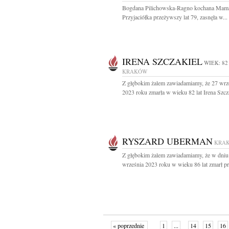
Bogdana Pilichowska-Ragno kochana Mama
Przyjaciółka przeżywszy lat 79, zasnęła w...
IRENA SZCZAKIEL
WIEK: 82
KRAKÓW
Z głębokim żalem zawiadamiamy, że 27 wrz
2023 roku zmarła w wieku 82 lat Irena Szcza
RYSZARD UBERMAN
KRA
Z głębokim żalem zawiadamiamy, że w dniu
września 2023 roku w wieku 86 lat zmarł pro
« poprzednie
1
...
14
15
16