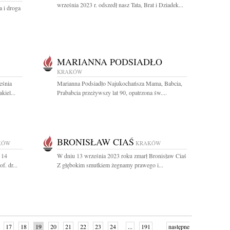
września 2023 r. odszedł nasz Tata, Brat i Dziadek...
 i droga
MARIANNA PODSIADŁO
KRAKÓW
eśnia
Marianna Podsiadło Najukochańsza Mama, Babcia,
kiel...
Prababcia przeżywszy lat 90, opatrzona św....
BRONISŁAW CIAŚ
KÓW
KRAKÓW
 14
W dniu 13 września 2023 roku zmarł Bronisław Ciaś
f. dr...
Z głębokim smutkiem żegnamy prawego i...
17
18
19
20
21
22
23
24
...
191
następne