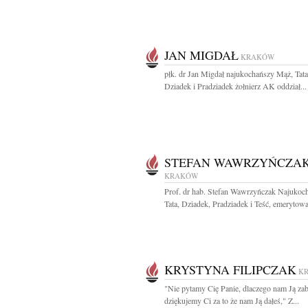
JAN MIGDAŁ
KRAKÓW
płk. dr Jan Migdał najukochańszy Mąż, Tata
Dziadek i Pradziadek żołnierz AK oddział...
STEFAN WAWRZYŃCZA
KRAKÓW
Prof. dr hab. Stefan Wawrzyńczak Najukoc
Tata, Dziadek, Pradziadek i Teść, emerytowa
KRYSTYNA FILIPCZAK
K
"Nie pytamy Cię Panie, dlaczego nam Ją zab
dziękujemy Ci za to że nam Ją dałeś," Z...