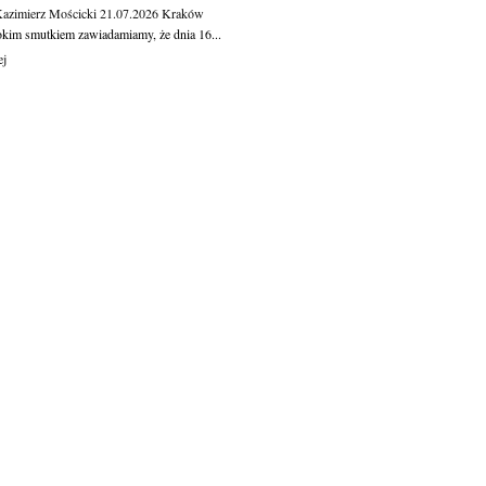
Kazimierz Mościcki
21.07.2026
Kraków
okim smutkiem zawiadamiamy, że dnia 16...
ej