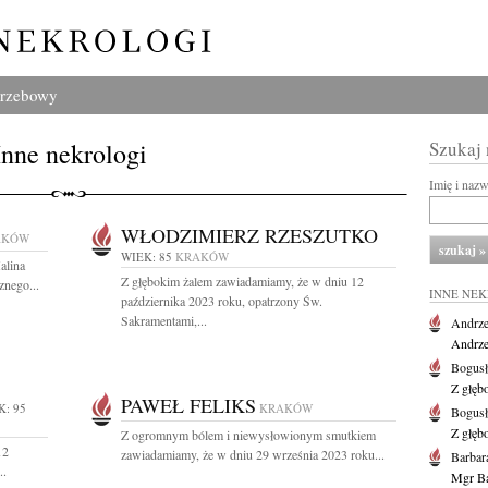
grzebowy
Inne nekrologi
Szukaj
Imię i naz
WŁODZIMIERZ RZESZUTKO
AKÓW
WIEK: 85
KRAKÓW
alina
Z głębokim żalem zawiadamiamy, że w dniu 12
nego...
INNE NE
października 2023 roku, opatrzony Św.
Sakramentami,...
Andrze
Andrzej
Bogus
Z głęb
PAWEŁ FELIKS
K: 95
KRAKÓW
Bogus
Z głęb
Z ogromnym bólem i niewysłowionym smutkiem
12
zawiadamiamy, że w dniu 29 września 2023 roku...
Barbar
..
Mgr Ba