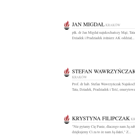
JAN MIGDAŁ
KRAKÓW
płk. dr Jan Migdał najukochańszy Mąż, Tata
Dziadek i Pradziadek żołnierz AK oddział...
STEFAN WAWRZYŃCZA
KRAKÓW
Prof. dr hab. Stefan Wawrzyńczak Najukoc
Tata, Dziadek, Pradziadek i Teść, emerytowa
KRYSTYNA FILIPCZAK
K
"Nie pytamy Cię Panie, dlaczego nam Ją zab
dziękujemy Ci za to że nam Ją dałeś," Z...