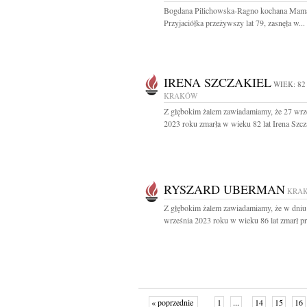
Bogdana Pilichowska-Ragno kochana Mama
Przyjaciółka przeżywszy lat 79, zasnęła w...
IRENA SZCZAKIEL
WIEK: 82
KRAKÓW
Z głębokim żalem zawiadamiamy, że 27 wrz
2023 roku zmarła w wieku 82 lat Irena Szcza
RYSZARD UBERMAN
KRA
Z głębokim żalem zawiadamiamy, że w dniu
września 2023 roku w wieku 86 lat zmarł pro
« poprzednie
1
...
14
15
16