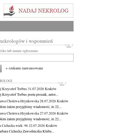
 nekrologów i wspomnień
wisko lub numer ogłoszenia:
+ szukanie zaawansowane
KROLOGI
j Krzysztof Torbus
31.07.2026
Kraków
 Krzysztof Torbus poeta prozaik, autor...
ława Cholewa-Hrynkowska
28.07.2026
Kraków
okim żalem przyjęliśmy wiadomość, że 22...
ława Cholewa-Hrynkowska
27.07.2026
Kraków
okim żalem przyjęliśmy wiadomość, że 22...
a Cichecka
wiek: 96
22.07.2026
Kraków
rbara Cichecka Zawodniczka Klubu...