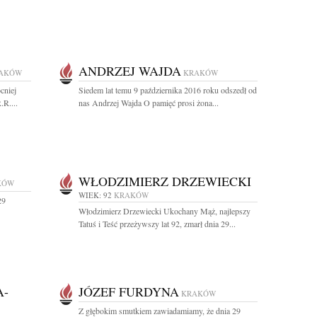
ANDRZEJ WAJDA
AKÓW
KRAKÓW
cniej
Siedem lat temu 9 października 2016 roku odszedł od
.R....
nas Andrzej Wajda O pamięć prosi żona...
WŁODZIMIERZ DRZEWIECKI
KÓW
WIEK: 92
KRAKÓW
29
Włodzimierz Drzewiecki Ukochany Mąż, najlepszy
Tatuś i Teść przeżywszy lat 92, zmarł dnia 29...
A-
JÓZEF FURDYNA
KRAKÓW
Z głębokim smutkiem zawiadamiamy, że dnia 29