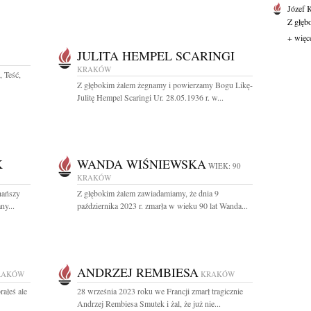
Józef 
Z głęb
+ więc
JULITA HEMPEL SCARINGI
KRAKÓW
, Teść,
Z głębokim żalem żegnamy i powierzamy Bogu Likę-
Julitę Hempel Scaringi Ur. 28.05.1936 r. w...
K
WANDA WIŚNIEWSKA
WIEK: 90
KRAKÓW
hańszy
Z głębokim żalem zawiadamiamy, że dnia 9
ny...
października 2023 r. zmarła w wieku 90 lat Wanda...
ANDRZEJ REMBIESA
RAKÓW
KRAKÓW
rałeś ale
28 września 2023 roku we Francji zmarł tragicznie
Andrzej Rembiesa Smutek i żal, że już nie...