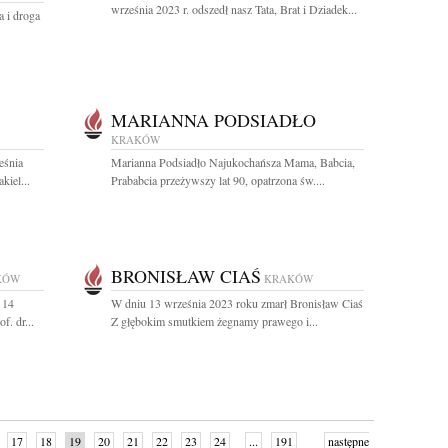
września 2023 r. odszedł nasz Tata, Brat i Dziadek...
 i droga
MARIANNA PODSIADŁO
KRAKÓW
eśnia
Marianna Podsiadło Najukochańsza Mama, Babcia,
kiel...
Prababcia przeżywszy lat 90, opatrzona św....
BRONISŁAW CIAŚ
KÓW
KRAKÓW
 14
W dniu 13 września 2023 roku zmarł Bronisław Ciaś
f. dr...
Z głębokim smutkiem żegnamy prawego i...
17
18
19
20
21
22
23
24
...
191
następne