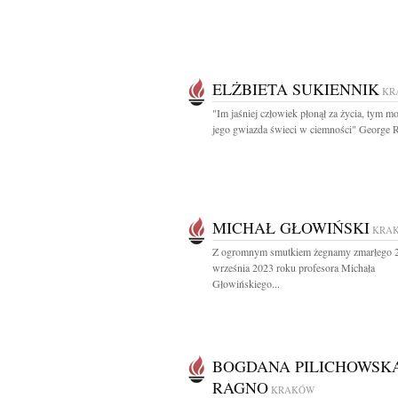
ELŻBIETA SUKIENNIK
KR
"Im jaśniej człowiek płonął za życia, tym mo
jego gwiazda świeci w ciemności" George R
MICHAŁ GŁOWIŃSKI
KRA
Z ogromnym smutkiem żegnamy zmarłego 
września 2023 roku profesora Michała
Głowińskiego...
BOGDANA PILICHOWSK
RAGNO
KRAKÓW