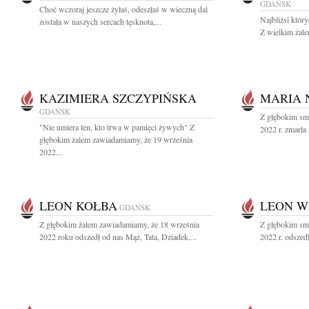
GDAŃSK
Choć wczoraj jeszcze żyłaś, odeszłaś w wieczną dal
Najbliżsi któr
została w naszych sercach tęsknota,...
Z wielkim żale
KAZIMIERA SZCZYPIŃSKA
MARIA 
GDAŃSK
Z głębokim sm
"Nie umiera ten, kto trwa w pamięci żywych" Z
2022 r. zmarła
głębokim żalem zawiadamiamy, że 19 września
2022...
LEON KOŁBA
LEON W
GDAŃSK
Z głębokim żalem zawiadamiamy, że 18 września
Z głębokim sm
2022 roku odszedł od nas Mąż, Tata, Dziadek,...
2022 r. odszed