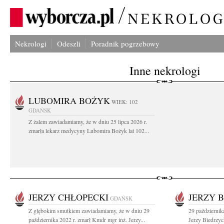
Nekrologi
Odeszli
Poradnik pogrzebowy
Inne nekrologi
LUBOMIRA BOŻYK
WIEK: 102
GDAŃSK
Z żalem zawiadamiamy, że w dniu 25 lipca 2026 r.
zmarła lekarz medycyny Lubomira Bożyk lat 102...
JERZY CHŁOPECKI
JERZY 
GDAŃSK
Z głębokim smutkiem zawiadamiamy, że w dniu 29
29 październi
października 2022 r. zmarł Kmdr mgr inż. Jerzy...
Jerzy Biedrzyck