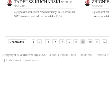
TADEUSZ KUCHARSKI
ZBIGNI
WIEK: 95
GDAŃSK
GDAŃSK
Z głębokim smutkiem zawiadamiamy, że 16 września
Z głębokim ża
2022 roku odszedł od nas, w wieku 95 lat...
r. zmarł w wiek
« poprzednie
1
...
14
15
16
17
18
19
20
21
22
»
Copyright © Wyborcza sp. z o.o.
O nas
Staże u nas
Reklama
Polityka 
Ustawienia prywatności