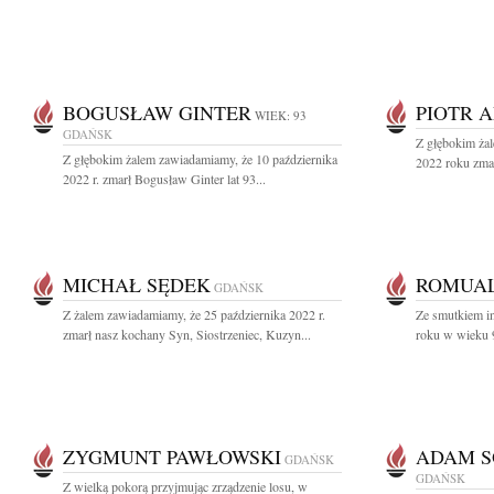
BOGUSŁAW GINTER
PIOTR 
WIEK: 93
GDAŃSK
Z głębokim ża
Z głębokim żalem zawiadamiamy, że 10 października
2022 roku zma
2022 r. zmarł Bogusław Ginter lat 93...
MICHAŁ SĘDEK
ROMUA
GDAŃSK
Z żalem zawiadamiamy, że 25 października 2022 r.
Ze smutkiem i
zmarł nasz kochany Syn, Siostrzeniec, Kuzyn...
roku w wieku 9
ZYGMUNT PAWŁOWSKI
ADAM S
GDAŃSK
GDAŃSK
Z wielką pokorą przyjmując zrządzenie losu, w