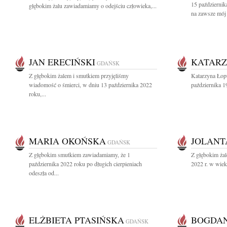
15 październik
głębokim żalu zawiadamiamy o odejściu człowieka,...
na zawsze mój 
JAN ERECIŃSKI
KATARZ
GDAŃSK
Z głębokim żalem i smutkiem przyjęliśmy
Katarzyna Łop
wiadomość o śmierci, w dniu 13 października 2022
października 1
roku,...
MARIA OKOŃSKA
JOLANT
GDAŃSK
Z głębokim smutkiem zawiadamiamy, że 1
Z głębokim ża
października 2022 roku po długich cierpieniach
2022 r. w wiek
odeszła od...
ELŻBIETA PTASIŃSKA
BOGDA
GDAŃSK