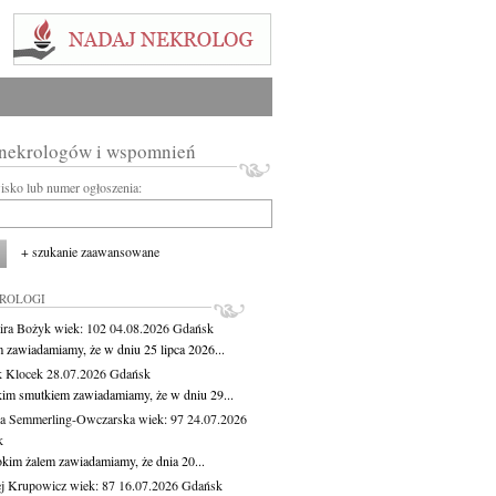
 nekrologów i wspomnień
wisko lub numer ogłoszenia:
+ szukanie zaawansowane
KROLOGI
ira Bożyk
wiek: 102
04.08.2026
Gdańsk
m zawiadamiamy, że w dniu 25 lipca 2026...
 Klocek
28.07.2026
Gdańsk
kim smutkiem zawiadamiamy, że w dniu 29...
a Semmerling-Owczarska
wiek: 97
24.07.2026
k
okim żalem zawiadamiamy, że dnia 20...
j Krupowicz
wiek: 87
16.07.2026
Gdańsk