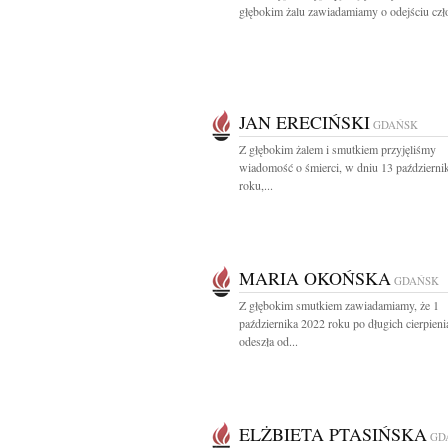
głębokim żalu zawiadamiamy o odejściu czło
JAN ERECIŃSKI
GDAŃSK
Z głębokim żalem i smutkiem przyjęliśmy
wiadomość o śmierci, w dniu 13 październi
roku,...
MARIA OKOŃSKA
GDAŃSK
Z głębokim smutkiem zawiadamiamy, że 1
października 2022 roku po długich cierpieni
odeszła od...
ELŻBIETA PTASIŃSKA
GD