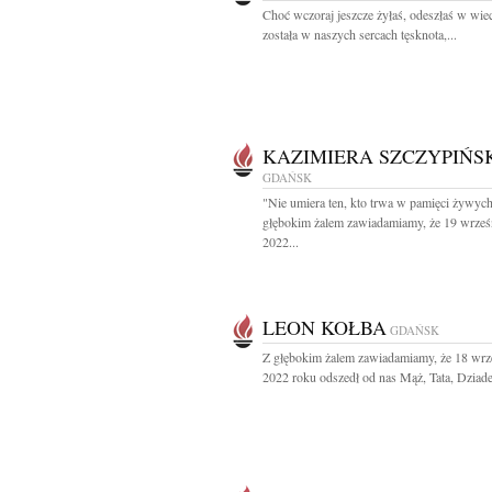
Choć wczoraj jeszcze żyłaś, odeszłaś w wie
została w naszych sercach tęsknota,...
KAZIMIERA SZCZYPIŃS
GDAŃSK
"Nie umiera ten, kto trwa w pamięci żywyc
głębokim żalem zawiadamiamy, że 19 wrześ
2022...
LEON KOŁBA
GDAŃSK
Z głębokim żalem zawiadamiamy, że 18 wrz
2022 roku odszedł od nas Mąż, Tata, Dziadek