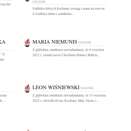
GDAŃSK
czną dal
Najbliżsi których kochamy zostają z nami na zawsze
Z wielkim żalem i smutkiem...
KA
MARIA NIEMUNIS
GDAŃSK
Z głębokim smutkiem zawiadamiamy, że 8 września
h" Z
2022 r. zmarła nasza Ukochana Mama i Babcia...
nia
LEON WIŚNIEWSKI
GDAŃSK
eśnia
Z głębokim smutkiem zawiadamiamy, że 15 września
,...
2022 r. odszedł od nas Kochany Mąż, Ojciec i...