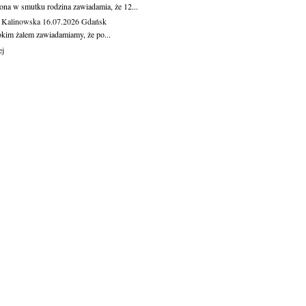
ona w smutku rodzina zawiadamia, że 12...
 Kalinowska
16.07.2026
Gdańsk
okim żalem zawiadamiamy, że po...
ej