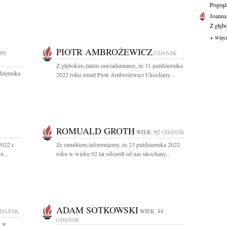
Pogrąż
Joanna
Z głęb
+ więc
PIOTR AMBROŻEWICZ
 93
GDAŃSK
Z głębokim żalem zawiadamiamy, że 31 października
ziernika
2022 roku zmarł Piotr Ambrożewicz Ukochany...
ROMUALD GROTH
WIEK: 92
GDAŃSK
022 r.
Ze smutkiem informujemy, że 23 października 2022
n...
roku w wieku 92 lat odszedł od nas ukochany...
ADAM SOTKOWSKI
DAŃSK
WIEK: 88
GDAŃSK
, w