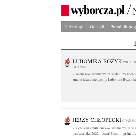
Nekrologi
Odeszli
Poradnik po
LUBOMIRA BOŻYK
WIEK: 1
GDAŃSK
Z żalem zawiadamiamy, że w dniu 25 lipca 2
zmarła lekarz medycyny Lubomira Bożyk lat
JERZY CHŁOPECKI
GDAŃSK
Z głębokim smutkiem zawiadamiamy, że w 
października 2022 r. zmarł Kmdr mgr inż. Je