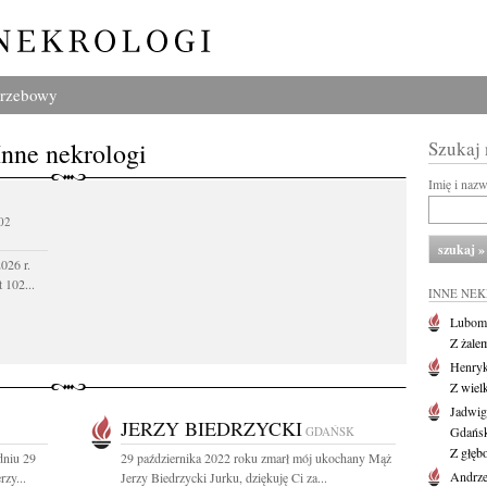
grzebowy
Inne nekrologi
Szukaj
Imię i naz
02
026 r.
 102...
INNE NE
Lubom
Z żale
Henryk
Z wiel
Jadwig
JERZY BIEDRZYCKI
GDAŃSK
Gdańs
Z głęb
dniu 29
29 października 2022 roku zmarł mój ukochany Mąż
Andrze
rzy...
Jerzy Biedrzycki Jurku, dziękuję Ci za...