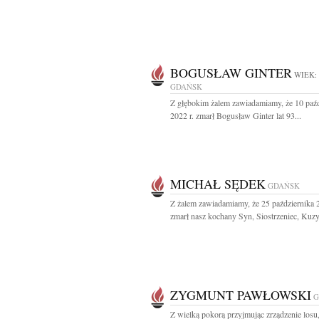
BOGUSŁAW GINTER
WIEK:
GDAŃSK
Z głębokim żalem zawiadamiamy, że 10 paźd
2022 r. zmarł Bogusław Ginter lat 93...
MICHAŁ SĘDEK
GDAŃSK
Z żalem zawiadamiamy, że 25 października 2
zmarł nasz kochany Syn, Siostrzeniec, Kuzy
ZYGMUNT PAWŁOWSKI
G
Z wielką pokorą przyjmując zrządzenie losu