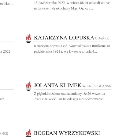
15 października 2022, w wieku 88 lat odszedł od nas
wieka,...
na zawsze mój ukochany Mąż, Ojciec i...
KATARZYNA ŁOPUSKA
GDAŃSK
Katarzyna Łopuska z d. Woźniakowska urodzona 18
ka 2022
października 1921 r. we Lwowie zmarła 4...
JOLANTA KLIMEK
WIEK: 70
GDAŃSK
Z głębokim żalem zawiadamiamy, że 26 września
ach
2022 r. w wieku 70 lat odeszła niespodziewanie...
BOGDAN WYRZYKOWSKI
AŃSK