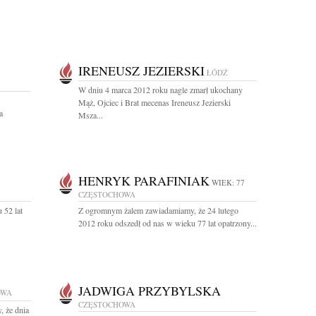
IRENEUSZ JEZIERSKI
ŁÓDŹ
W dniu 4 marca 2012 roku nagle zmarł ukochany
Mąż, Ojciec i Brat mecenas Ireneusz Jezierski
a
Msza...
HENRYK PARAFINIAK
WIEK: 77
CZĘSTOCHOWA
 52 lat
Z ogromnym żalem zawiadamiamy, że 24 lutego
2012 roku odszedł od nas w wieku 77 lat opatrzony...
JADWIGA PRZYBYLSKA
OWA
CZĘSTOCHOWA
, że dnia