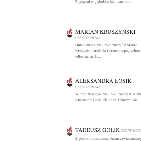
Pogrążeni w głębokim żalu i smutku...
MARIAN KRUSZYŃSKI
CZĘSTOCHOWA
Dnia 9 marca 2012 roku zmarł ŚP Marian
Kruszyński architekt Ceremonia pogrzebow
odbędzie się 15...
ALEKSANDRA ŁOSIK
CZĘSTOCHOWA
W dniu 26 lutego 2012 roku zmarła w wieku
Aleksandra Łosik lek. stom. Uroczystości...
TADEUSZ GOLIK
CZĘSTOCH
Z głębokim smutkiem i żalem zawiadamiamy