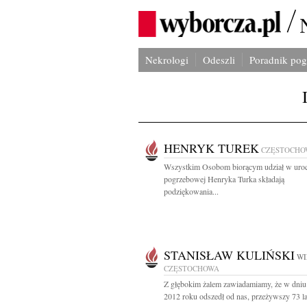
Nekrologi
Odeszli
Poradnik po
HENRYK TUREK
CZĘSTOCHO
Wszystkim Osobom biorącym udział w uroc
pogrzebowej Henryka Turka składają
podziękowania...
STANISŁAW KULIŃSKI
WI
CZĘSTOCHOWA
Z głębokim żalem zawiadamiamy, że w dniu
2012 roku odszedł od nas, przeżywszy 73 lat