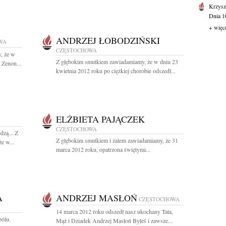
Krzysz
Dnia 10
+ więc
ANDRZEJ ŁOBODZIŃSKI
WA
CZĘSTOCHOWA
, że w
Z głębokim smutkiem zawiadamiamy, że w dniu 23
 Zenon...
kwietnia 2012 roku po ciężkiej chorobie odszedł...
ELŻBIETA PAJĄCZEK
CZĘSTOCHOWA
dzą... Z
Z głębokim smutkiem i żalem zawiadamiamy, że 31
e w...
marca 2012 roku, opatrzona świętymi...
A
ANDRZEJ MASŁOŃ
CZĘSTOCHOWA
14 marca 2012 roku odszedł nasz ukochany Tata,
bólu.
Mąż i Dziadek Andrzej Masłoń Byłeś i zawsze...