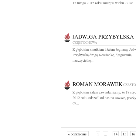
13 lutego 2012 roku zmarł w wieku 72 lat...
JADWIGA PRZYBYLSKA
CZĘSTOCHOWA
Z głębokim smutkiem i żalem żegnamy Jad
Przybylską drogą Koleżankę, długoletnią
nauczycielkę...
ROMAN MORAWEK
CZĘST
Z głębokim żalem zawiadamiamy, że 18 styc
2012 roku odszedł od nas na zawsze, prze
69...
« poprzednie
1
...
14
15
16