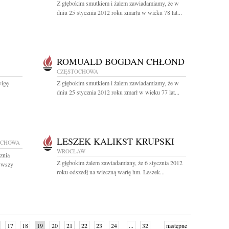
Z głębokim smutkiem i żalem zawiadamiamy, że w
dniu 25 stycznia 2012 roku zmarła w wieku 78 lat...
ROMUALD BOGDAN CHŁOND
CZĘSTOCHOWA
wigę
Z głębokim smutkiem i żalem zawiadamiamy, że w
dniu 25 stycznia 2012 roku zmarł w wieku 77 lat...
LESZEK KALIKST KRUPSKI
OCHOWA
WROCŁAW
znia
Z głębokim żalem zawiadamiany, że 6 stycznia 2012
żywszy
roku odszedł na wieczną wartę hm. Leszek...
17
18
19
20
21
22
23
24
...
32
następne