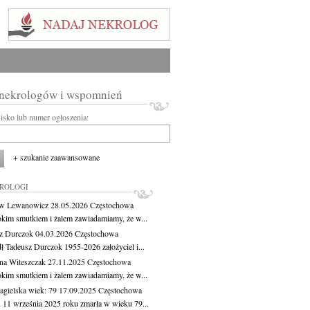
 nekrologów i wspomnień
wisko lub numer ogłoszenia:
+ szukanie zaawansowane
KROLOGI
aw Lewanowicz
28.05.2026
Częstochowa
okim smutkiem i żalem zawiadamiamy, że w...
z Durczok
04.03.2026
Częstochowa
ł Tadeusz Durczok 1955-2026 założyciel i...
na Witeszczak
27.11.2025
Częstochowa
okim smutkiem i żalem zawiadamiamy, że w...
agielska
wiek: 79
17.09.2025
Częstochowa
 11 września 2025 roku zmarła w wieku 79...