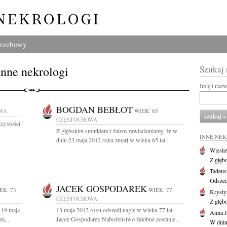
grzebowy
Inne nekrologi
Szukaj
Imię i naz
BOGDAN BEBŁOT
WA
WIEK: 65
CZĘSTOCHOWA
zystości
Z głębokim smutkiem i żalem zawiadamiamy, że w
INNE NE
dniu 23 maja 2012 roku zmarł w wieku 65 lat...
Wiesł
Z głęb
Tadeus
Odszed
JACEK GOSPODAREK
EK: 73
WIEK: 77
Krysty
CZĘSTOCHOWA
Z głęb
 19 maja
13 maja 2012 roku odszedł nagle w wieku 77 lat
Anna J
a,...
Jacek Gospodarek Nabożeństwo żałobne zostanie...
W dniu