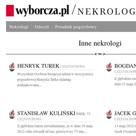
Nekrologi
Odeszli
Poradnik pogrzebowy
Inne nekrologi
HENRYK TUREK
BOGDAN
CZĘSTOCHOWA
CZĘSTOCHO
Wszystkim Osobom biorącym udział w uroczystości
Z głębokim sm
pogrzebowej Henryka Turka składają
dniu 23 maja 2
podziękowania...
STANISŁAW KULIŃSKI
JACEK 
WIEK: 73
CZĘSTOCHOWA
CZĘSTOCHO
Z głębokim żalem zawiadamiamy, że w dniu 19 maja
13 maja 2012 r
2012 roku odszedł od nas, przeżywszy 73 lata,...
Jacek Gospoda