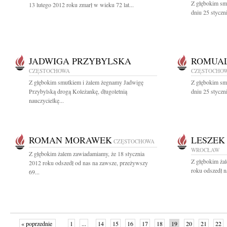
Z głębokim sm
13 lutego 2012 roku zmarł w wieku 72 lat...
dniu 25 styczn
JADWIGA PRZYBYLSKA
ROMUA
CZĘSTOCHOWA
CZĘSTOCHO
Z głębokim smutkiem i żalem żegnamy Jadwigę
Z głębokim sm
Przybylską drogą Koleżankę, długoletnią
dniu 25 styczn
nauczycielkę...
ROMAN MORAWEK
LESZEK
CZĘSTOCHOWA
WROCŁAW
Z głębokim żalem zawiadamiamy, że 18 stycznia
Z głębokim żal
2012 roku odszedł od nas na zawsze, przeżywszy
roku odszedł n
69...
« poprzednie
1
...
14
15
16
17
18
19
20
21
22