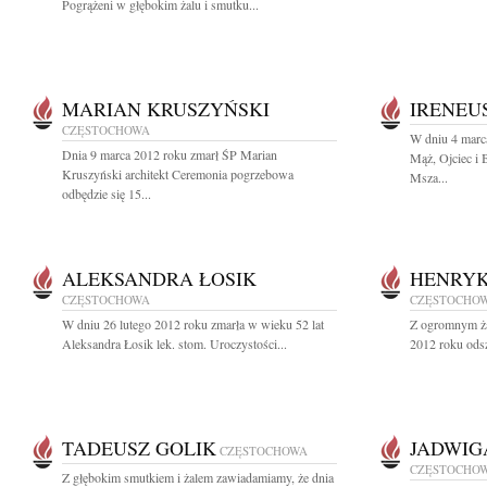
Pogrążeni w głębokim żalu i smutku...
MARIAN KRUSZYŃSKI
IRENEUS
CZĘSTOCHOWA
W dniu 4 marc
Dnia 9 marca 2012 roku zmarł ŚP Marian
Mąż, Ojciec i 
Kruszyński architekt Ceremonia pogrzebowa
Msza...
odbędzie się 15...
ALEKSANDRA ŁOSIK
HENRYK
CZĘSTOCHOWA
CZĘSTOCHO
W dniu 26 lutego 2012 roku zmarła w wieku 52 lat
Z ogromnym ża
Aleksandra Łosik lek. stom. Uroczystości...
2012 roku odsz
TADEUSZ GOLIK
JADWIG
CZĘSTOCHOWA
CZĘSTOCHO
Z głębokim smutkiem i żalem zawiadamiamy, że dnia