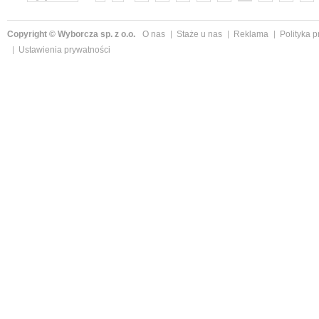
»
Copyright © Wyborcza sp. z o.o.
O nas
Staże u nas
Reklama
Polityka 
Ustawienia prywatności