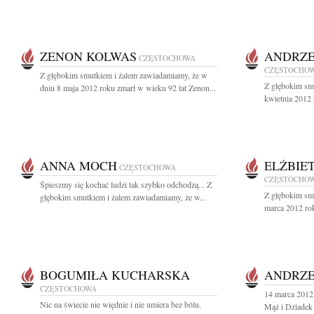
ZENON KOLWAS
ANDRZE
CZĘSTOCHOWA
CZĘSTOCHO
Z głębokim smutkiem i żalem zawiadamiamy, że w
Z głębokim sm
dniu 8 maja 2012 roku zmarł w wieku 92 lat Zenon...
kwietnia 2012 
ANNA MOCH
ELŻBIE
CZĘSTOCHOWA
CZĘSTOCHO
Śpieszmy się kochać ludzi tak szybko odchodzą... Z
Z głębokim sm
głębokim smutkiem i żalem zawiadamiamy, że w...
marca 2012 rok
BOGUMIŁA KUCHARSKA
ANDRZE
CZĘSTOCHOWA
14 marca 2012 
Nic na świecie nie więdnie i nie umiera bez bólu.
Mąż i Dziadek 