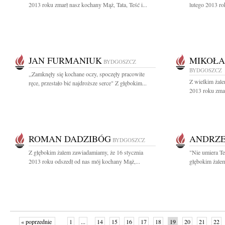
2013 roku zmarł nasz kochany Mąż, Tata, Teść i...
lutego 2013 ro
JAN FURMANIUK
MIKOŁA
BYDGOSZCZ
BYDGOSZCZ
,,Zamknęły się kochane oczy, spoczęły pracowite
Z wielkim żale
ręce, przestało bić najdroższe serce" Z głębokim...
2013 roku zmar
ROMAN DADZIBÓG
ANDRZE
BYDGOSZCZ
Z głębokim żalem zawiadamiamy, że 16 stycznia
"Nie umiera Te
2013 roku odszedł od nas mój kochany Mąż,...
głębokim żalem
« poprzednie
1
...
14
15
16
17
18
19
20
21
22