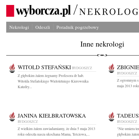
Nekrologi
Odeszli
Poradnik pogrzebowy
Inne nekrologi
WITOLD STEFAŃSKI
ZBIGNI
BYDGOSZCZ
BYDGOSZCZ
Z głębokim żalem żegnamy Profesora dr hab.
Z ogromnym sm
Witolda Stefańskiego Wieloletniego Kierownika
maja 2013 roku
Katedry...
JANINA KIEŁBRATOWSKA
TADEUS
BYDGOSZCZ
BYDGOSZCZ
Z wielkim żalem zawiadamiamy, że dnia 5 maja 2013
"Nie umiera te
roku odeszła nasza ukochana Mama, Teściowa,...
głębokim żalem