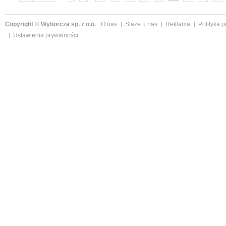
»
Copyright © Wyborcza sp. z o.o.
O nas
Staże u nas
Reklama
Polityka 
Ustawienia prywatności