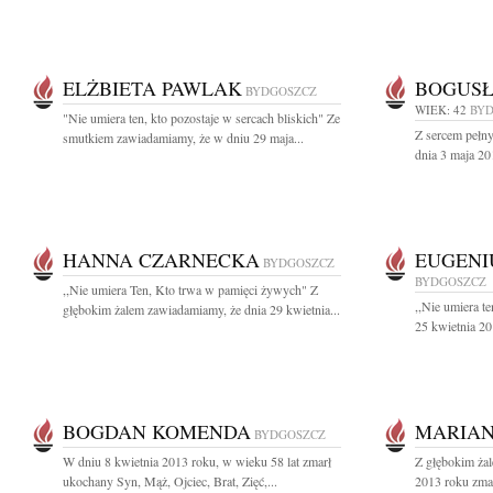
ELŻBIETA PAWLAK
BOGUSŁ
BYDGOSZCZ
WIEK: 42
BY
"Nie umiera ten, kto pozostaje w sercach bliskich" Ze
Z sercem pełn
smutkiem zawiadamiamy, że w dniu 29 maja...
dnia 3 maja 201
HANNA CZARNECKA
EUGENI
BYDGOSZCZ
BYDGOSZCZ
,,Nie umiera Ten, Kto trwa w pamięci żywych" Z
,,Nie umiera t
głębokim żalem zawiadamiamy, że dnia 29 kwietnia...
25 kwietnia 20
BOGDAN KOMENDA
MARIA
BYDGOSZCZ
W dniu 8 kwietnia 2013 roku, w wieku 58 lat zmarł
Z głębokim ża
ukochany Syn, Mąż, Ojciec, Brat, Zięć,...
2013 roku zmar