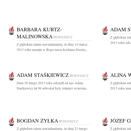
BARBARA KURTZ-
ADAM S
MALINOWSKA
BYDGOSZCZ
Z głębokim żal
2013 roku odsz
Z głębokim żalem zawiadamiamy, że dnia 14 marca
2013 roku zasnęła w Bogu nasza kochana Siostra,...
ADAM STAŚKIEWICZ
ALINA 
BYDGOSZCZ
Dnia 28 lutego 2013 roku odszedł od nas Adam
Z głębokim żal
Staśkiewicz lat 96 adwokat były żołnierz września...
2013 roku zmar
BOGDAN ŻYŁKA
JÓZEF 
BYDGOSZCZ
Z głębokim żalem zawiadamiamy, że dnia 23 lutego
Z głębokim żal