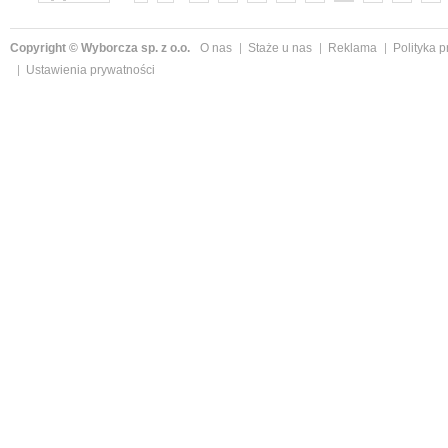
»
Copyright © Wyborcza sp. z o.o.
O nas
Staże u nas
Reklama
Polityka 
Ustawienia prywatności