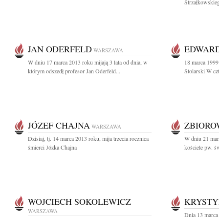
Strzałkowskieg
JAN ODERFELD
EDWARD
WARSZAWA
W dniu 17 marca 2013 roku mijają 3 lata od dnia, w
18 marca 1999
którym odszedł profesor Jan Oderfeld...
Stolarski W czt
JÓZEF CHAJNA
ZBIOR
WARSZAWA
Dzisiaj, tj. 14 marca 2013 roku, mija trzecia rocznica
W dniu 21 mar
śmierci Józka Chajna
kościele pw. św
WOJCIECH SOKOLEWICZ
KRYSTY
WARSZAWA
Dnia 13 marca