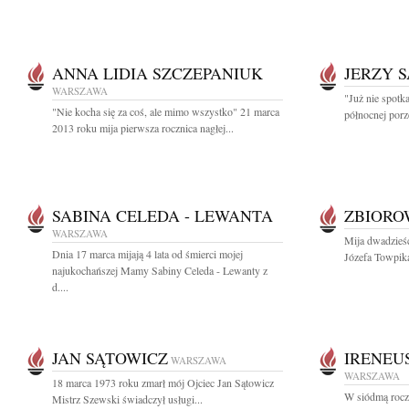
ANNA LIDIA SZCZEPANIUK
JERZY 
WARSZAWA
"Już nie spotk
"Nie kocha się za coś, ale mimo wszystko" 21 marca
północnej porz
2013 roku mija pierwsza rocznica nagłej...
SABINA CELEDA - LEWANTA
ZBIOR
WARSZAWA
Mija dwadzieści
Dnia 17 marca mijają 4 lata od śmierci mojej
Józefa Towpik
najukochańszej Mamy Sabiny Celeda - Lewanty z
d....
JAN SĄTOWICZ
IRENEU
WARSZAWA
WARSZAWA
18 marca 1973 roku zmarł mój Ojciec Jan Sątowicz
W siódmą roczn
Mistrz Szewski świadczył usługi...