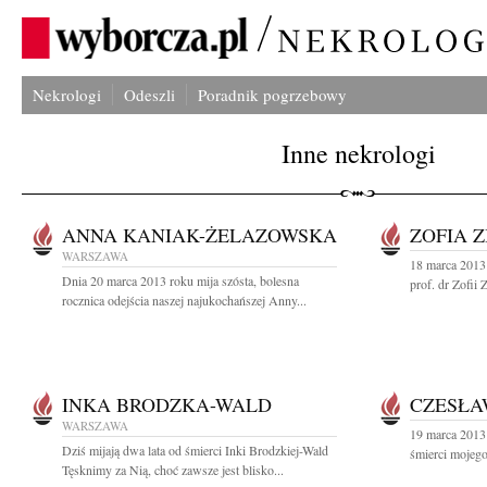
Nekrologi
Odeszli
Poradnik pogrzebowy
Inne nekrologi
ANNA KANIAK-ŻELAZOWSKA
ZOFIA Z
WARSZAWA
18 marca 2013 
Dnia 20 marca 2013 roku mija szósta, bolesna
prof. dr Zofii 
rocznica odejścia naszej najukochańszej Anny...
INKA BRODZKA-WALD
CZESŁA
WARSZAWA
19 marca 2013 
Dziś mijają dwa lata od śmierci Inki Brodzkiej-Wald
śmierci mojego
Tęsknimy za Nią, choć zawsze jest blisko...