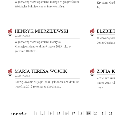
W pierwszą rocznicę śmierci mojego Męża profesora
Krystyny Gajd
Wojciecha Sokolewicza w kościele sióstr...
Jej...
HENRYK MIERZEJEWSKI
ELŻBIE
WARSZAWA
W czwartą rocz
W pierwszą rocznicę śmierci Henryka
domu Celejewsk
Mierzejewskiego w dniu 9 marca 2013 roku o
godzinie 18.00 w...
MARIA TERESA WÓJCIK
ZOFIA 
WARSZAWA
Z wielkim smu
Podziękowanie Mija pół roku, jak odeszła w dniu 10
marca 2013 rok
września 2012 roku nasza ukochana...
moja...
« poprzednie
1
...
14
15
16
17
18
19
20
21
22