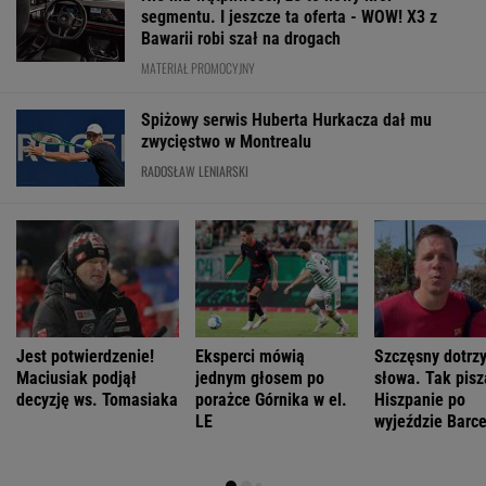
segmentu. I jeszcze ta oferta - WOW! X3 z
Bawarii robi szał na drogach
MATERIAŁ PROMOCYJNY
Spiżowy serwis Huberta Hurkacza dał mu
zwycięstwo w Montrealu
RADOSŁAW LENIARSKI
Jest potwierdzenie!
Eksperci mówią
Szczęsny dotrz
Maciusiak podjął
jednym głosem po
słowa. Tak pisz
decyzję ws. Tomasiaka
porażce Górnika w el.
Hiszpanie po
LE
wyjeździe Barc