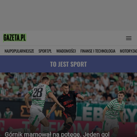
NAJPOPULARNIEJSZE
SPORT.PL
WIADOMOŚCI
FINANSE I TECHNOLOGIA
MOTORYZA
TO JEST SPORT
Górnik marnował na potęgę. Jeden gol