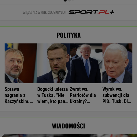
WIĘCEJ NIŻ WYNIK. SUBSKRYBUJ
POLITYKA
Sprawa
Bogucki uderza
Zwrot ws.
Wyrok ws.
nagrania z
w Tuska. "Nie
Patriotów dla
subwencji dla
Kaczyńskim.
wiem, kto panu
Ukrainy?
PiS. Tusk: Dla
Żurek poruszył
premierowi
Reuters:
przekręciarzy
temat ludzi
podpowiada"
Rozważane są
pieniędzy nie
Ziobry
trzy możliwości
będzie
WIADOMOŚCI