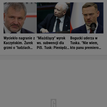
Wyciekło nagranie z
"Miażdżący" wyrok
Bogucki uderza w
Kaczyńskim. Żurek
ws. subwencji dla
Tuska. "Nie wiem,
grzmi o "ludziach
PiS. Tusk: Pieniędzy
kto panu premierowi
Ziobry"
nie będzie
podpowiada"