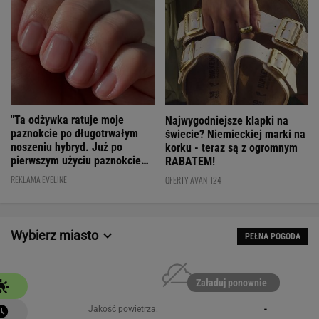
"Ta odżywka ratuje moje
Najwygodniejsze klapki na
paznokcie po długotrwałym
świecie? Niemieckiej marki na
noszeniu hybryd. Już po
korku - teraz są z ogromnym
pierwszym użyciu paznokcie
RABATEM!
są utwardzone"
REKLAMA EVELINE
OFERTY AVANTI24
Wybierz miasto
PEŁNA POGODA
Załaduj ponownie
Jakość powietrza:
-