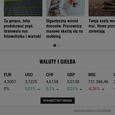
Za gorąco, żeby
Gigantyczny wzrost
Twoja szafa mo
produkować prąd.
donosów. Pracownicy
truć. Nowe prze
Uratowała nas
masowo skarżą się na
zmieniają
fotowoltaika i wiatraki
mobbing
WALUTY I GIEŁDA
EUR
USD
CHF
GBP
WIG
4,3007
3,7225
4,6158
5,0130
151 086,46
0%
0,01%
0,1%
0,01%
-0,26%
SPRAWDŹ NOTOWANIA
Notowania dostarcza VIA24ONLINE