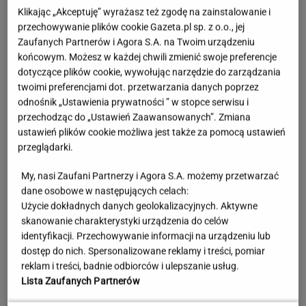
Klikając „Akceptuję” wyrażasz też zgodę na zainstalowanie i
przechowywanie plików cookie Gazeta.pl sp. z o.o., jej
Zaufanych Partnerów i Agora S.A. na Twoim urządzeniu
końcowym. Możesz w każdej chwili zmienić swoje preferencje
dotyczące plików cookie, wywołując narzędzie do zarządzania
twoimi preferencjami dot. przetwarzania danych poprzez
odnośnik „Ustawienia prywatności ” w stopce serwisu i
przechodząc do „Ustawień Zaawansowanych”. Zmiana
ustawień plików cookie możliwa jest także za pomocą ustawień
przeglądarki.
My, nasi Zaufani Partnerzy i Agora S.A. możemy przetwarzać
Sprawdzili biżuterię. Normy bezpieczeństwa
dane osobowe w następujących celach:
przekroczono setki razy
Użycie dokładnych danych geolokalizacyjnych. Aktywne
skanowanie charakterystyki urządzenia do celów
identyfikacji. Przechowywanie informacji na urządzeniu lub
dostęp do nich. Spersonalizowane reklamy i treści, pomiar
Jerzy Zięba w Kancelarii Prezydenta.
reklam i treści, badnie odbiorców i ulepszanie usług.
"Fantastyczne spotkanie"
Lista Zaufanych Partnerów