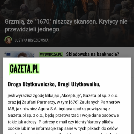
Grzmią, że "1670" niszczy skansen. Krytycy nie
przewidzieli jednego
JUSTYNA BRYCZKOWSKA
Skłodowska na banknocie?
Zadecydowała interwencja polskiego ministra
SUBSKRYPCJA
Droga Użytkowniczko, Drogi Użytkowniku,
W USA szykują przepis, który może zmienić
zasady zakupów w sklepach
jeśli wyrazisz zgodę klikając „Akceptuję”, Gazeta.pl sp. z o.o.
oraz jej Zaufani Partnerzy, w tym [
676
] Zaufanych Partnerów
IAB, jak również Agora S.A. będąca spółką powiązaną z
Huczne świętowanie, a potem
Gazeta.pl sp. z o.o., będą przetwarzać Twoje dane osobowe
perturbacje. Polacy zapamiętają ten wyjazd na
takie jak adresy IP, adresy e-mail czy identyfikatory plików
długo
cookie lub inne informacje zapisane w tych plikach do celów