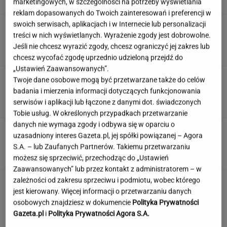
marketingowych, w szczególności na potrzeby wyświetlania
SUBSKRYPCJA
reklam dopasowanych do Twoich zainteresowań i preferencji w
swoich serwisach, aplikacjach i w Internecie lub personalizacji
Śmierć Marii Zięby w "Na Wspólnej" to
treści w nich wyświetlanych. Wyrażenie zgody jest dobrowolne.
ponury żart. Scenarzysta popłynął
Jeśli nie chcesz wyrazić zgody, chcesz ograniczyć jej zakres lub
ZUZANNA KWASEK
chcesz wycofać zgodę uprzednio udzieloną przejdź do
„Ustawień Zaawansowanych”.
Sensacyjne odkrycie w Gdańsku. Pod "Misiem"
Twoje dane osobowe mogą być przetwarzane także do celów
czekał historyczny skarb
badania i mierzenia informacji dotyczących funkcjonowania
serwisów i aplikacji lub łączone z danymi dot. świadczonych
Tobie usług. W określonych przypadkach przetwarzanie
danych nie wymaga zgody i odbywa się w oparciu o
Angelina Jolie pod presją. Brad Pitt domaga
uzasadniony interes Gazeta.pl, jej spółki powiązanej – Agora
się ujawnienia dokumentów
S.A. – lub Zaufanych Partnerów. Takiemu przetwarzaniu
możesz się sprzeciwić, przechodząc do „Ustawień
Zaawansowanych” lub przez kontakt z administratorem – w
zależności od zakresu sprzeciwu i podmiotu, wobec którego
jest kierowany. Więcej informacji o przetwarzaniu danych
osobowych znajdziesz w dokumencie
Polityka Prywatności
Gazeta.pl
i
Polityka Prywatności Agora S.A.