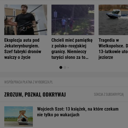
Eksplozja auta pod
Chcieli mieć pamiątkę
Tragedia w
Jekaterynburgiem.
z polsko-rosyjskiej
Wielkopolsce. 
Szef fabryki dronów
granicy. Niemieccy
13-latkowie uto
walczy o życie
turyści słono za to
jeziorze
zapłacili
WSPÓŁPRACA PŁATNA Z WYBORCZA.PL
ZROZUM, POZNAJ, ODKRYWAJ
SEKCJA Z SUBSKRYPCJĄ
Wojciech Szot: 13 książek, na które czekam
nie tylko po wakacjach