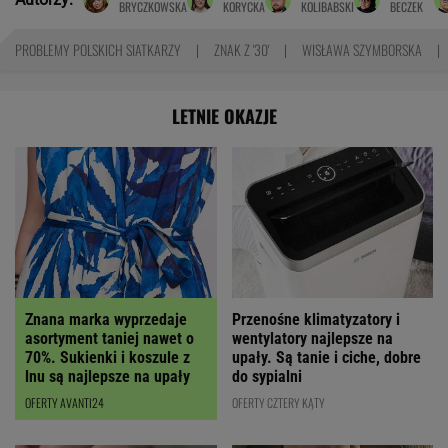
BRYCZKOWSKA
KORYCKA
KOLIBABSKI
BECZEK
PROBLEMY POLSKICH SIATKARZY
ZNAK Z '30'
WISŁAWA SZYMBORSKA
LETNIE OKAZJE
Znana marka wyprzedaje
Przenośne klimatyzatory i
asortyment taniej nawet o
wentylatory najlepsze na
70%. Sukienki i koszule z
upały. Są tanie i ciche, dobre
lnu są najlepsze na upały
do sypialni
OFERTY AVANTI24
OFERTY CZTERY KĄTY