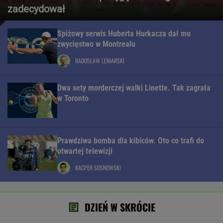
zadecydował
Spiżowy serwis Huberta Hurkacza dał mu
zwycięstwo w Montrealu
RADOSŁAW LENIARSKI
Dwa sety morderczej walki Linette. Tak zagrała
w Toronto
Prawdziwa bomba dla kibiców. Oto co trafi do
otwartej telewizji
KACPER SOSNOWSKI
DZIEŃ W SKRÓCIE