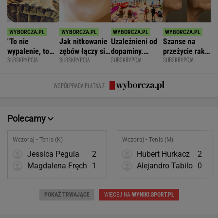
"To nie
Jak nitkowanie
Uzależnieni od
Szanse na
wypalenie, to
zębów łączy się
dopaminy.
przeżycie raka
SUBSKRYPCJA
SUBSKRYPCJA
SUBSKRYPCJA
SUBSKRYPCJA
nie depresja".
ze zdrowiem
Psychiatra o
widać na
Światowe
mózgu
pułapkach zbyt
twarzy?
zjawisko
łatwego życia
Zaskakujące
WSPÓŁPRACA PŁATNA Z
dotarło do
badania
Polski
Polecamy
Wczoraj • Tenis (K)
Wczoraj • Tenis (M)
Jessica Pegula
2
Hubert Hurkacz
2
Magdalena Fręch
1
Alejandro Tabilo
0
POKAŻ TRWAJĄCE
WIĘCEJ NA
WYNIKI.SPORT.PL