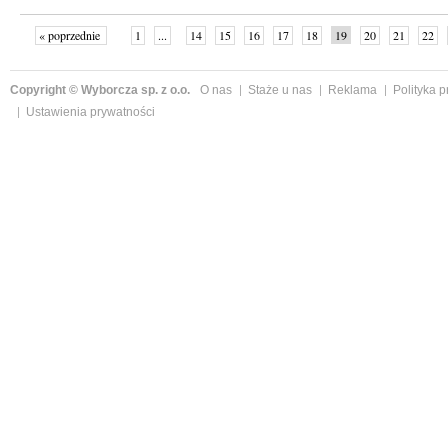
« poprzednie
1
...
14
15
16
17
18
19
20
21
22
»
Copyright © Wyborcza sp. z o.o.
O nas
Staże u nas
Reklama
Polityka 
Ustawienia prywatności