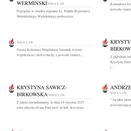
WERMIŃSKI
WROCŁAW
Konradowi Gra
powodu śmierci
Pogrążeni w smutku żegnamy ks. Prałata Bogusława
Wermińskiego Wieloletniego proboszcza...
KRYSTY
WROCŁAW
BIRKOW
Naszej Koleżance Magdalenie Samulak wyrazy
współczucia i słowa otuchy z powodu śmierci...
Z głębokim sm
Krystynę Sawic
i...
KRYSTYNA SAWICZ-
ANDRZE
BIRKOWSKA
WROCŁAW
WROCŁAW
" Są takie płom
Z żalem zawiadamiamy, że dnia 19 stycznia 2025
pozostawiają p
roku odeszła od nas Pani prof. dr hab. Krystyna...