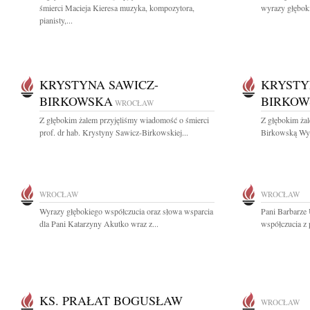
śmierci Macieja Kieresa muzyka, kompozytora,
wyrazy głęboki
pianisty,...
KRYSTYNA SAWICZ-
KRYSTY
BIRKOWSKA
BIRKOW
WROCŁAW
Z głębokim żalem przyjęliśmy wiadomość o śmierci
Z głębokim ża
prof. dr hab. Krystyny Sawicz-Birkowskiej...
Birkowską Wybi
WROCŁAW
WROCŁAW
Wyrazy głębokiego współczucia oraz słowa wsparcia
Pani Barbarze
dla Pani Katarzyny Akutko wraz z...
współczucia z 
KS. PRAŁAT BOGUSŁAW
WROCŁAW