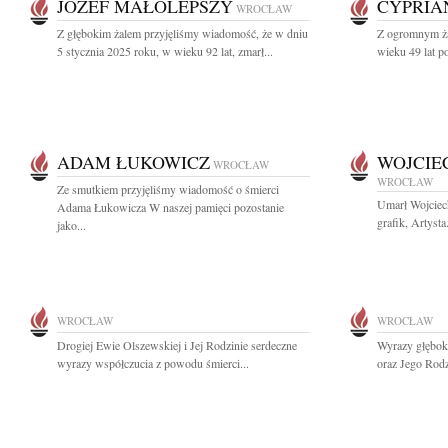
JÓZEF MAŁOLEPSZY
CYPRIA
WROCŁAW
Z głębokim żalem przyjęliśmy wiadomość, że w dniu
Z ogromnym ża
5 stycznia 2025 roku, w wieku 92 lat, zmarł...
wieku 49 lat po
ADAM ŁUKOWICZ
WOJCIE
WROCŁAW
WROCŁAW
Ze smutkiem przyjęliśmy wiadomość o śmierci
Umarł Wojciec
Adama Łukowicza W naszej pamięci pozostanie
grafik, Artysta
jako...
WROCŁAW
WROCŁAW
Drogiej Ewie Olszewskiej i Jej Rodzinie serdeczne
Wyrazy głęboki
wyrazy współczucia z powodu śmierci...
oraz Jego Rodz