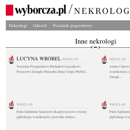
Nekrologi
Odeszli
Poradnik pogrzebowy
Inne nekrologi
LUCYNA WRÓBEL
WROCŁAW
WROCŁAW
Naszemu Przyjacielowi Michałowi Łuczakowi
Annie Ciskows
Prezesowi Zarządu Mercedes-Benz Grupa Wróbel...
współczucia z
Zarząd...
WROCŁAW
WROCŁAW
Panu Sędziemu Januszowi Kaspryszynowi wyrazy
Panu Sędziem
głębokiego współczucia z powodu śmierci...
głębokiego wsp