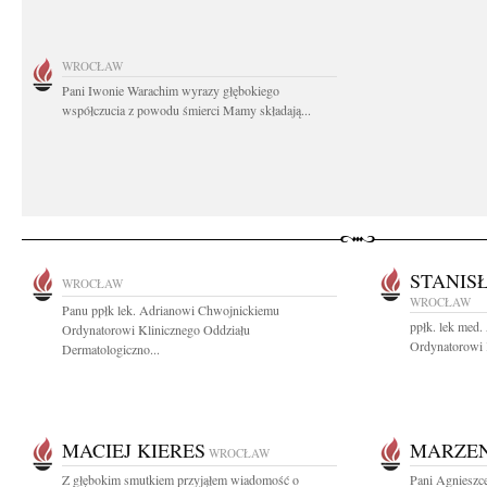
WROCŁAW
Pani Iwonie Warachim wyrazy głębokiego
współczucia z powodu śmierci Mamy składają...
STANIS
WROCŁAW
WROCŁAW
Panu ppłk lek. Adrianowi Chwojnickiemu
ppłk. lek med
Ordynatorowi Klinicznego Oddziału
Ordynatorowi K
Dermatologiczno...
MACIEJ KIERES
MARZEN
WROCŁAW
Z głębokim smutkiem przyjąłem wiadomość o
Pani Agnieszce