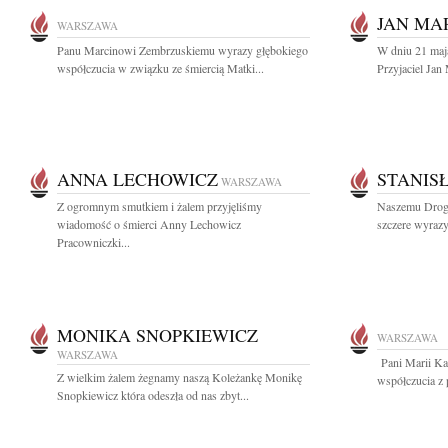
JAN MA
WARSZAWA
Panu Marcinowi Zembrzuskiemu wyrazy głębokiego
W dniu 21 maja
współczucia w związku ze śmiercią Matki...
Przyjaciel Jan 
ANNA LECHOWICZ
STANIS
WARSZAWA
Z ogromnym smutkiem i żalem przyjęliśmy
Naszemu Drog
wiadomość o śmierci Anny Lechowicz
szczere wyrazy
Pracowniczki...
MONIKA SNOPKIEWICZ
WARSZAWA
WARSZAWA
Pani Marii Ka
Z wielkim żalem żegnamy naszą Koleżankę Monikę
współczucia z
Snopkiewicz która odeszła od nas zbyt...