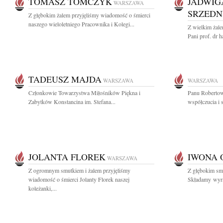
TOMASZ TOMCZYK
JADWIG
WARSZAWA
SRZEDN
Z głębokim żalem przyjęliśmy wiadomość o śmierci
naszego wieloletniego Pracownika i Kolegi...
Z wielkim żal
Pani prof. dr h
TADEUSZ MAJDA
WARSZAWA
WARSZAWA
Członkowie Towarzystwa Miłośników Piękna i
Panu Robertow
Zabytków Konstancina im. Stefana...
współczucia i 
JOLANTA FLOREK
IWONA 
WARSZAWA
Z ogromnym smutkiem i żalem przyjęliśmy
Z głębokim s
wiadomość o śmierci Jolanty Florek naszej
Składamy wyraz
koleżanki,...