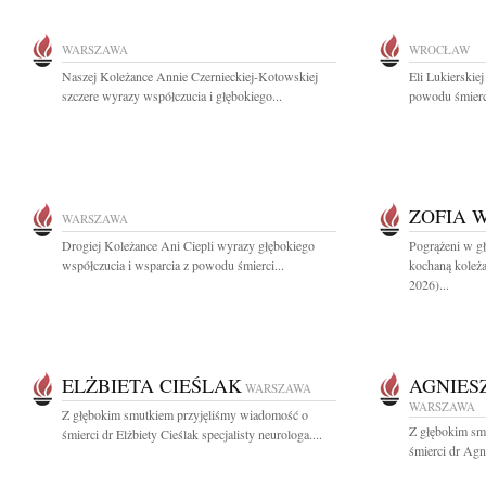
WARSZAWA
WROCŁAW
Naszej Koleżance Annie Czernieckiej-Kotowskiej
Eli Lukierskie
szczere wyrazy współczucia i głębokiego...
powodu śmierci
ZOFIA 
WARSZAWA
Drogiej Koleżance Ani Ciepli wyrazy głębokiego
Pogrążeni w g
współczucia i wsparcia z powodu śmierci...
kochaną koleża
2026)...
ELŻBIETA CIEŚLAK
AGNIES
WARSZAWA
WARSZAWA
Z głębokim smutkiem przyjęliśmy wiadomość o
Z głębokim sm
śmierci dr Elżbiety Cieślak specjalisty neurologa....
śmierci dr Agn