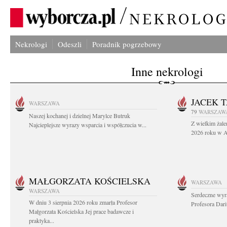
Nekrologi
Odeszli
Poradnik pogrzebowy
Inne nekrologi
JACEK 
WARSZAWA
79
WARSZAW
Naszej kochanej i dzielnej Marylce Butruk
Z wielkim żale
Najcieplejsze wyrazy wsparcia i współczucia w...
2026 roku w Au
MAŁGORZATA KOŚCIELSKA
WARSZAWA
WARSZAWA
Serdeczne wyr
W dniu 3 sierpnia 2026 roku zmarła Profesor
Profesora Dar
Małgorzata Kościelska Jej prace badawcze i
praktyka...