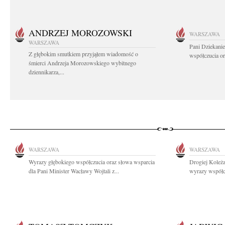
ANDRZEJ MOROZOWSKI
WARSZAWA
WARSZAWA
Pani Dziekanie
Z głębokim smutkiem przyjąłem wiadomość o
współczucia or
śmierci Andrzeja Morozowskiego wybitnego
dziennikarza,...
WARSZAWA
WARSZAWA
Wyrazy głębokiego współczucia oraz słowa wsparcia
Drogiej Koleża
dla Pani Minister Wacławy Wojtali z...
wyrazy współcz