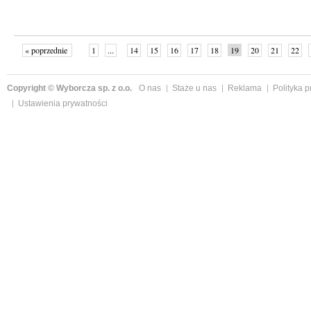
« poprzednie
1
...
14
15
16
17
18
19
20
21
22
»
Copyright © Wyborcza sp. z o.o.
O nas
Staże u nas
Reklama
Polityka 
Ustawienia prywatności