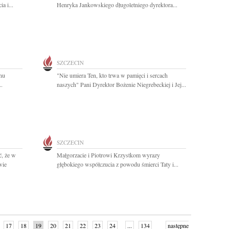
a i...
Henryka Jankowskiego długoletniego dyrektora...
SZCZECIN
nu
"Nie umiera Ten, kto trwa w pamięci i sercach
.
naszych" Pani Dyrektor Bożenie Niegrebeckiej i Jej...
SZCZECIN
, że w
Małgorzacie i Piotrowi Krzystkom wyrazy
wie
głębokiego współczucia z powodu śmierci Taty i...
17
18
19
20
21
22
23
24
...
134
następne