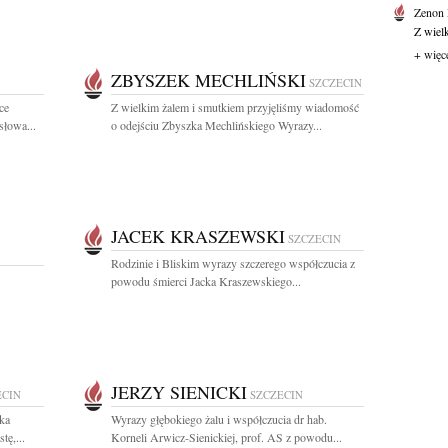
Zenon
Z wiel
+ więc
ZBYSZEK MECHLIŃSKI
SZCZECIN
ce
Z wielkim żalem i smutkiem przyjęliśmy wiadomość
słowa...
o odejściu Zbyszka Mechlińskiego Wyrazy...
JACEK KRASZEWSKI
SZCZECIN
Rodzinie i Bliskim wyrazy szczerego współczucia z
powodu śmierci Jacka Kraszewskiego...
JERZY SIENICKI
ECIN
SZCZECIN
ka
Wyrazy głębokiego żalu i współczucia dr hab.
tę,...
Korneli Arwicz-Sienickiej, prof. AS z powodu...