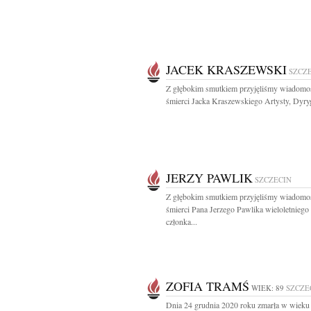
JACEK KRASZEWSKI
SZCZ
Z głębokim smutkiem przyjęliśmy wiadomo
śmierci Jacka Kraszewskiego Artysty, Dyryg
JERZY PAWLIK
SZCZECIN
Z głębokim smutkiem przyjęliśmy wiadomo
śmierci Pana Jerzego Pawlika wieloletniego
członka...
ZOFIA TRAMŚ
WIEK: 89
SZCZE
Dnia 24 grudnia 2020 roku zmarła w wieku 