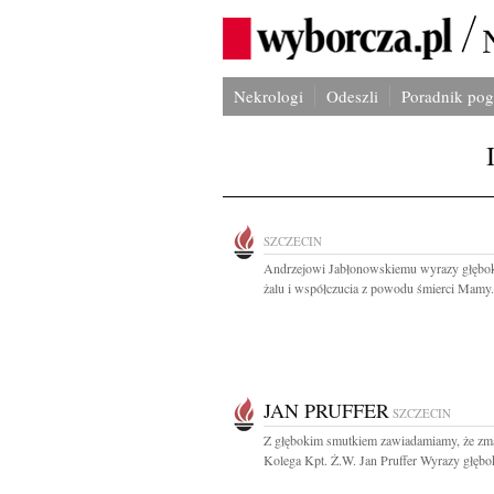
Nekrologi
Odeszli
Poradnik po
SZCZECIN
Andrzejowi Jabłonowskiemu wyrazy głębo
żalu i współczucia z powodu śmierci Mamy.
JAN PRUFFER
SZCZECIN
Z głębokim smutkiem zawiadamiamy, że zm
Kolega Kpt. Ż.W. Jan Pruffer Wyrazy głębok