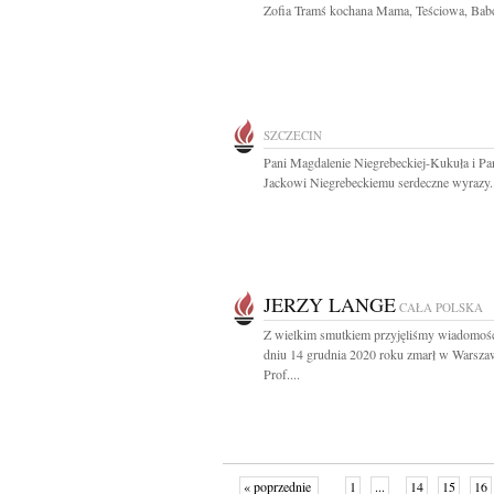
Zofia Tramś kochana Mama, Teściowa, Babci
SZCZECIN
Pani Magdalenie Niegrebeckiej-Kukuła i Pa
Jackowi Niegrebeckiemu serdeczne wyrazy..
JERZY LANGE
CAŁA POLSKA
Z wielkim smutkiem przyjęliśmy wiadomość
dniu 14 grudnia 2020 roku zmarł w Warsza
Prof....
« poprzednie
1
...
14
15
16