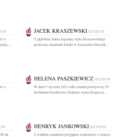
JACEK KRASZEWSKI
ECIN
SZCZECIN
ść o
Z głębokim żalem żegnamy Jacka Kraszewskiego
enta,...
profesora Akademii Sztuki w Szczecinie Odszedł...
HELENA PASZKIEWICZ
SZCZECIN
ść o
W dniu 5 stycznia 2021 roku zmarła przeżywszy 95
lat Helena Paszkiewicz Żołnierz Armii Krajowej...
HENRYK JANKOWSKI
CIN
SZCZECIN
89 lat
Z wielkim smutkiem przyjąłem wiadomość o śmierci