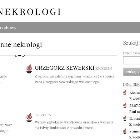
grzebowy
Inne nekrologi
Szukaj
Imię i naz
GRZEGORZ SEWERSKI
SZCZECIN
kiego
Z ogromnym żalem przyjęliśmy wiadomość o śmierci
..
Pana Grzegorza Sewerskiego wieloletniego...
INNE NE
Aleksa
Z wiel
23.07
Pani m
SZCZECIN
Edwar
Wyrazy głębokiego współczucia oraz słowa wsparcia
Z wiel
arł Nasz
dla Edyty Rutkiewicz z powodu śmierci...
iego...
Stanisł
Z wiel