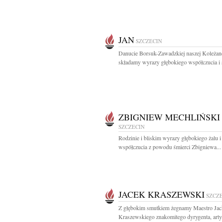
JAN
SZCZECIN
Danucie Borsuk-Zawadzkiej naszej Koleżan
składamy wyrazy głębokiego współczucia i 
ZBIGNIEW MECHLIŃSKI
SZCZECIN
Rodzinie i bliskim wyrazy głębokiego żalu i
współczucia z powodu śmierci Zbigniewa...
JACEK KRASZEWSKI
SZCZ
Z głębokim smutkiem żegnamy Maestro Jac
Kraszewskiego znakomitego dyrygenta, artys