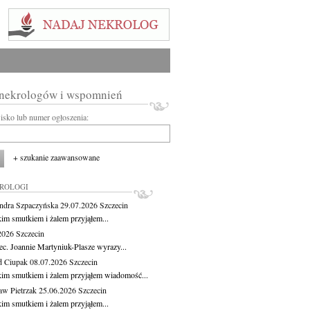
 nekrologów i wspomnień
wisko lub numer ogłoszenia:
+ szukanie zaawansowane
KROLOGI
ndra Szpaczyńska
29.07.2026
Szczecin
kim smutkiem i żalem przyjąłem...
.2026
Szczecin
ec. Joannie Martyniuk-Plasze wyrazy...
d Ciupak
08.07.2026
Szczecin
kim smutkiem i żalem przyjąłem wiadomość...
aw Pietrzak
25.06.2026
Szczecin
kim smutkiem i żalem przyjąłem...