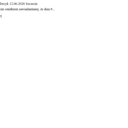
 Decyk
12.06.2026
Szczecin
kim smutkiem zawiadamiamy, że dnia 9...
ej