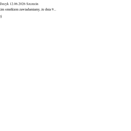
 Decyk
12.06.2026
Szczecin
kim smutkiem zawiadamiamy, że dnia 9...
ej