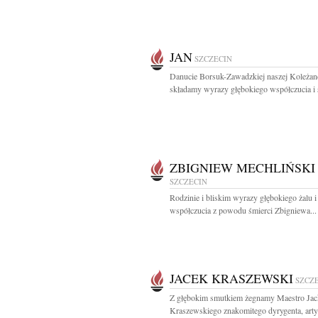
JAN
SZCZECIN
Danucie Borsuk-Zawadzkiej naszej Koleżan
składamy wyrazy głębokiego współczucia i 
ZBIGNIEW MECHLIŃSKI
SZCZECIN
Rodzinie i bliskim wyrazy głębokiego żalu i
współczucia z powodu śmierci Zbigniewa...
JACEK KRASZEWSKI
SZCZ
Z głębokim smutkiem żegnamy Maestro Jac
Kraszewskiego znakomitego dyrygenta, artys