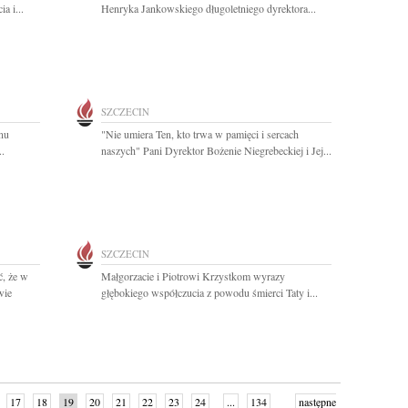
a i...
Henryka Jankowskiego długoletniego dyrektora...
SZCZECIN
nu
"Nie umiera Ten, kto trwa w pamięci i sercach
.
naszych" Pani Dyrektor Bożenie Niegrebeckiej i Jej...
SZCZECIN
, że w
Małgorzacie i Piotrowi Krzystkom wyrazy
wie
głębokiego współczucia z powodu śmierci Taty i...
17
18
19
20
21
22
23
24
...
134
następne