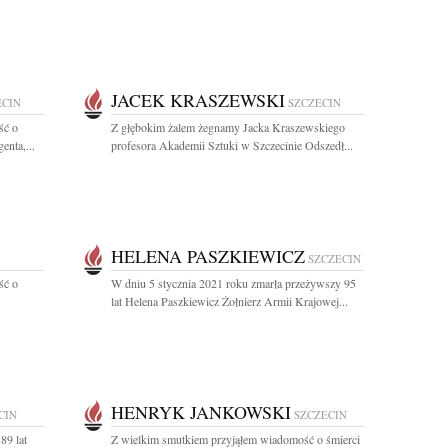
JACEK KRASZEWSKI
ECIN
SZCZECIN
ść o
Z głębokim żalem żegnamy Jacka Kraszewskiego
enta,...
profesora Akademii Sztuki w Szczecinie Odszedł...
HELENA PASZKIEWICZ
SZCZECIN
ść o
W dniu 5 stycznia 2021 roku zmarła przeżywszy 95
lat Helena Paszkiewicz Żołnierz Armii Krajowej...
HENRYK JANKOWSKI
CIN
SZCZECIN
89 lat
Z wielkim smutkiem przyjąłem wiadomość o śmierci