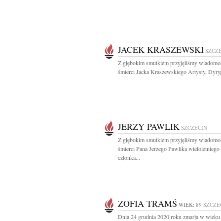
JACEK KRASZEWSKI
SZCZ
Z głębokim smutkiem przyjęliśmy wiadomo
śmierci Jacka Kraszewskiego Artysty, Dyryg
JERZY PAWLIK
SZCZECIN
Z głębokim smutkiem przyjęliśmy wiadomo
śmierci Pana Jerzego Pawlika wieloletniego
członka...
ZOFIA TRAMŚ
WIEK: 89
SZCZE
Dnia 24 grudnia 2020 roku zmarła w wieku 