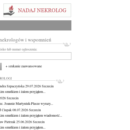
 nekrologów i wspomnień
wisko lub numer ogłoszenia:
+ szukanie zaawansowane
KROLOGI
ndra Szpaczyńska
29.07.2026
Szczecin
kim smutkiem i żalem przyjąłem...
.2026
Szczecin
ec. Joannie Martyniuk-Plasze wyrazy...
d Ciupak
08.07.2026
Szczecin
kim smutkiem i żalem przyjąłem wiadomość...
aw Pietrzak
25.06.2026
Szczecin
kim smutkiem i żalem przyjąłem...