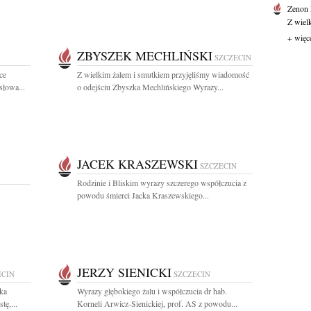
Zenon
Z wiel
+ więc
ZBYSZEK MECHLIŃSKI
SZCZECIN
ce
Z wielkim żalem i smutkiem przyjęliśmy wiadomość
słowa...
o odejściu Zbyszka Mechlińskiego Wyrazy...
JACEK KRASZEWSKI
SZCZECIN
Rodzinie i Bliskim wyrazy szczerego współczucia z
powodu śmierci Jacka Kraszewskiego...
JERZY SIENICKI
ECIN
SZCZECIN
ka
Wyrazy głębokiego żalu i współczucia dr hab.
tę,...
Korneli Arwicz-Sienickiej, prof. AS z powodu...