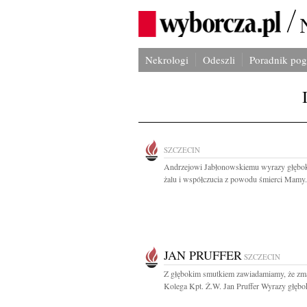
Nekrologi
Odeszli
Poradnik po
SZCZECIN
Andrzejowi Jabłonowskiemu wyrazy głębo
żalu i współczucia z powodu śmierci Mamy.
JAN PRUFFER
SZCZECIN
Z głębokim smutkiem zawiadamiamy, że zm
Kolega Kpt. Ż.W. Jan Pruffer Wyrazy głębok