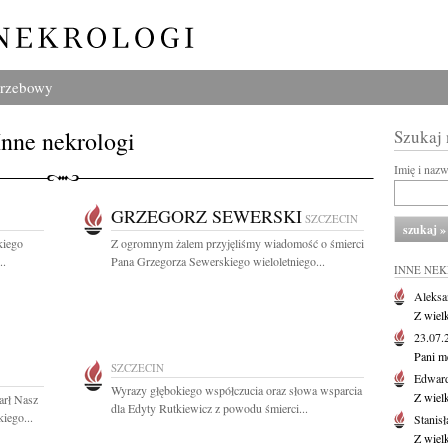
grzebowy
Inne nekrologi
Szukaj
Imię i naz
GRZEGORZ SEWERSKI
SZCZECIN
kiego
Z ogromnym żalem przyjęliśmy wiadomość o śmierci
..
Pana Grzegorza Sewerskiego wieloletniego...
INNE NE
Aleksa
Z wiel
23.07
Pani m
SZCZECIN
Edwar
Wyrazy głębokiego współczucia oraz słowa wsparcia
Z wiel
arł Nasz
dla Edyty Rutkiewicz z powodu śmierci...
iego...
Stanisł
Z wiel