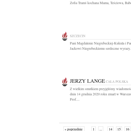
Zofia Tramś kochana Mama, Teściowa, Babci
SZCZECIN
Pani Magdalenie Niegrebeckiej-Kukuła i Pa
Jackowi Niegrebeckiemu serdeczne wyrazy..
JERZY LANGE
CAŁA POLSKA
Z wielkim smutkiem przyjęliśmy wiadomość
dniu 14 grudnia 2020 roku zmarł w Warsza
Prof....
« poprzednie
1
...
14
15
16