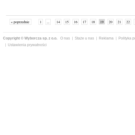
« poprzednie
1
...
14
15
16
17
18
19
20
21
22
»
Copyright © Wyborcza sp. z o.o.
O nas
Staże u nas
Reklama
Polityka 
Ustawienia prywatności