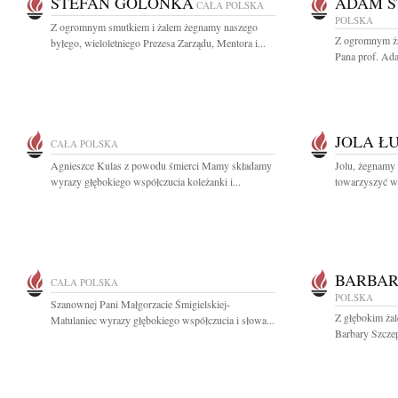
STEFAN GOLONKA
ADAM S
CAŁA POLSKA
POLSKA
Z ogromnym smutkiem i żalem żegnamy naszego
Z ogromnym ża
byłego, wieloletniego Prezesa Zarządu, Mentora i...
Pana prof. Ada
JOLA Ł
CAŁA POLSKA
Agnieszce Kulas z powodu śmierci Mamy składamy
Jolu, żegnamy 
wyrazy głębokiego współczucia koleżanki i...
towarzyszyć w
BARBAR
CAŁA POLSKA
POLSKA
Szanownej Pani Małgorzacie Śmigielskiej-
Z głębokim ża
Matulaniec wyrazy głębokiego współczucia i słowa...
Barbary Szczepu