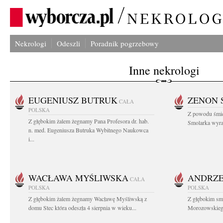
Nekrologi
Odeszli
Poradnik pogrzebowy
Inne nekrologi
EUGENIUSZ BUTRUK
ZENON 
CAŁA
POLSKA
Z powodu śmie
Z głębokim żalem żegnamy Pana Profesora dr. hab.
Smolarka wyraz
n. med. Eugeniusza Butruka Wybitnego Naukowca
i...
WACŁAWA MYŚLIWSKA
ANDRZE
CAŁA
POLSKA
POLSKA
Z głębokim żalem żegnamy Wacławę Myśliwską z
Z głębokim sm
domu Stec która odeszła 4 sierpnia w wieku...
Morozowskiego 