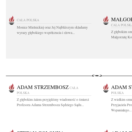
MAŁGOR
CAŁA POLSKA
CAŁA POLSK
Monice Mielnickiej oraz Jej Najbliższym składamy
Z głębokim sm
wyrazy głębokiego współczucia i słowa...
Małgorzatę Koś
ADAM STRZEMBOSZ
ADAM S
CAŁA
POLSKA
POLSKA
Z głębokim żalem przyjęliśmy wiadomość o śmierci
Z wielkim smu
Profesora Adama Strzembosza Sędziego Sądu...
Przyjaciela P
Wspaniałego...