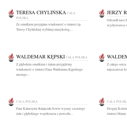
TERESA CHYLIŃSKA
JERZY R
CAŁA
POLSKA
Odszedł nasz Pr
Ze smutkiem przyjęłam wiadomość o śmierci śp.
wychowawca wi
Teresy Chylińskiej wybitnej muzykolog,...
WALDEMAR KĘPSKI
WALDEM
CAŁA POLSKA
Z głębokim smutkiem i żalem przyjęliśmy
Z całego serca
wiadomość o śmierci Pana Waldemara Kępskiego
najszczersze k
naszego...
CAŁA POLSKA
CAŁA POLSK
Pani Katarzynie Ratajczak-Sowie wyrazy szczerego
Drogiej Koleż
żalu i głębokiego współczucia z powodu...
śmierci Mamy 