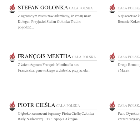
STEFAN GOLONKA
CAŁA POLSKA
CAŁA POLSK
Z ogromnym żalem zawiadamiamy, że zmarł nasz
Najszczersze k
Kolega i Przyjaciel Stefan Golonka Trudno
Renacie Kokosz
pogodzić...
FRANÇOIS MENTHA
CAŁA POLSKA
CAŁA POLSK
Z żalem żegnam François Mentha dla nas -
Droga Renato j
Franciszka, genewskiego architekta, przyjaciela...
i Marek
PIOTR CIEŚLA
CAŁA POLSKA
CAŁA POLSK
Głęboko zasmuceni żegnamy Piotra Cieślę Członka
Panu Dyrekto
Rady Nadzorczej J.T.C. Spółka Akcyjna...
szczere wyrazy