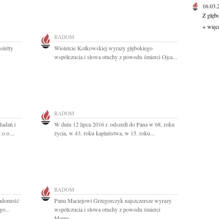
16.03
Z głęb
+ więc
RADOM
oletty
Wioletcie Kotkowskiej wyrazy głębokiego
współczucia i słowa otuchy z powodu śmierci Ojca...
RADOM
Badań i
W dniu 12 lipca 2016 r. odszedł do Pana w 68. roku
o.o....
życia, w 43. roku kapłaństwa, w 15. roku...
RADOM
iadomość
Panu Maciejowi Grzegorczyk najszczersze wyrazy
o...
współczucia i słowa otuchy z powodu śmierci
Mamy...