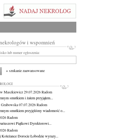
 nekrologów i wspomnień
wisko lub numer ogłoszenia:
+ szukanie zaawansowane
KROLOGI
aw Maszkiewicz
29.07.2026
Radom
mnym smutkiem i żalem przyjąłem...
a Grabowska
07.07.2026
Radom
mnym smutkiem przyjęliśmy wiadomość o...
.2026
Radom
ariuszowi Piątkowi Dyrektorowi...
.2026
Radom
j Koleżance Dorocie Łobodzie wyrazy...