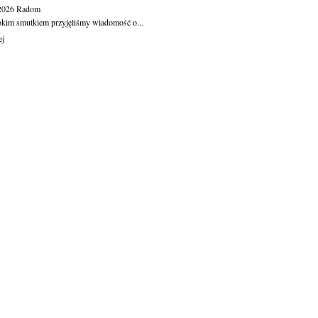
.2026
Radom
okim smutkiem przyjęliśmy wiadomość o...
ej