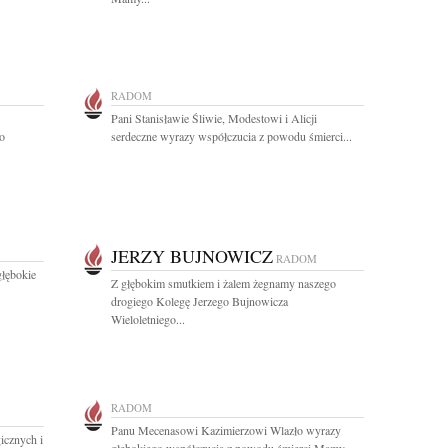
RADOM
Pani Stanisławie Śliwie, Modestowi i Alicji
o
serdeczne wyrazy współczucia z powodu śmierci...
JERZY BUJNOWICZ
RADOM
głębokie
Z głębokim smutkiem i żalem żegnamy naszego
drogiego Kolegę Jerzego Bujnowicza
Wieloletniego...
RADOM
Panu Mecenasowi Kazimierzowi Wlazło wyrazy
icznych i