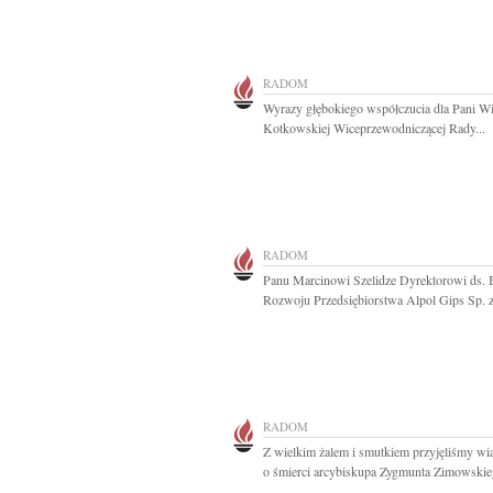
RADOM
Wyrazy głębokiego współczucia dla Pani Wi
Kotkowskiej Wiceprzewodniczącej Rady...
RADOM
Panu Marcinowi Szelidze Dyrektorowi ds. 
Rozwoju Przedsiębiorstwa Alpol Gips Sp. z 
RADOM
Z wielkim żalem i smutkiem przyjęliśmy w
o śmierci arcybiskupa Zygmunta Zimowskieg