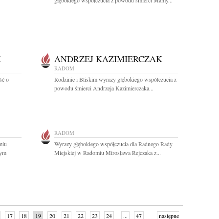
głębokiego współczucia z powodu śmierci Mamy...
K
ANDRZEJ KAZIMIERCZAK
RADOM
ść o
Rodzinie i Bliskim wyrazy głębokiego współczucia z
powodu śmierci Andrzeja Kazimierczaka...
RADOM
miu
Wyrazy głębokiego współczucia dla Radnego Rady
zym
Miejskiej w Radomiu Mirosława Rejczaka z...
17
18
19
20
21
22
23
24
...
47
następne