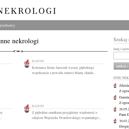
grzebowy
Inne nekrologi
Szukaj
Imię i naz
RADOM
Koleżance Ilonie Jaroszek wyrazy głębokiego
współczucia z powodu śmierci Mamy składa...
INNE NE
Zdzisł
Z ogro
Danut
Z ogro
RADOM
26.05
zy
Z głębokim smutkiem przyjęliśmy wiadomość o
Panu D
..
odejściu Wojciecha Twardowskiego wspaniałego...
30.03
Drogie