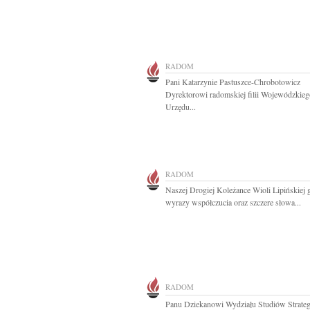
RADOM
Pani Katarzynie Pastuszce-Chrobotowicz
Dyrektorowi radomskiej filii Wojewódzkieg
Urzędu...
RADOM
Naszej Drogiej Koleżance Wioli Lipińskiej 
wyrazy współczucia oraz szczere słowa...
RADOM
Panu Dziekanowi Wydziału Studiów Strateg