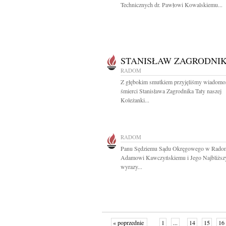
Technicznych dr. Pawłowi Kowalskiemu...
STANISŁAW ZAGRODNI
RADOM
Z głębokim smutkiem przyjęliśmy wiadomo
śmierci Stanisława Zagrodnika Taty naszej
Koleżanki...
RADOM
Panu Sędziemu Sądu Okręgowego w Rado
Adamowi Kawczyńskiemu i Jego Najbliżs
wyrazy...
« poprzednie
1
...
14
15
16