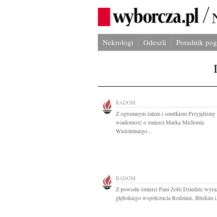
Nekrologi
Odeszli
Poradnik po
RADOM
Z ogromnym żalem i smutkiem Przyjęliśmy
wiadomość o śmierci Marka Michonia
Wieloletniego...
RADOM
Z powodu śmierci Pani Zofii Dziedzic wyra
głębokiego współczucia Rodzinie, Bliskim i.