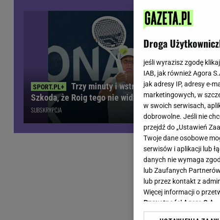
Wiadomości z Polski
Tenis
Plotki na topie
Sporty Walki
Niedziela handlowa
Siatkówka
Droga Użytkownicz
Informacje na bieżąco
PlusLiga
Metro Warszawa
Lekkoatletyka
jeśli wyrazisz zgodę klika
IAB, jak również Agora S
Duży Format
Kolarstwo
jak adresy IP, adresy e-m
Trzy minuty i wstrząs u Igi Świątek.
Pogoda Warszawa
Bieganie
marketingowych, w szcze
Szkoda, że Roig tego nie widział
Pogoda Kraków
Trening - ćwiczenia
w swoich serwisach, aplik
SUBSKRYPCJA
Pogoda Gdańsk
Ćwiczenia
dobrowolne. Jeśli nie ch
Pogoda Poznań
Dieta - Odżywianie
przejdź do „Ustawień Z
Twoje dane osobowe mogą
Pogoda Wrocław
Jak schudnąć?
serwisów i aplikacji lub
Gazeta na X
Sport - Fitness
danych nie wymaga zgody 
Fitness
lub Zaufanych Partnerów
F1 - Formuła 1
lub przez kontakt z admi
Więcej informacji o prz
Prywatności Agora S.A.