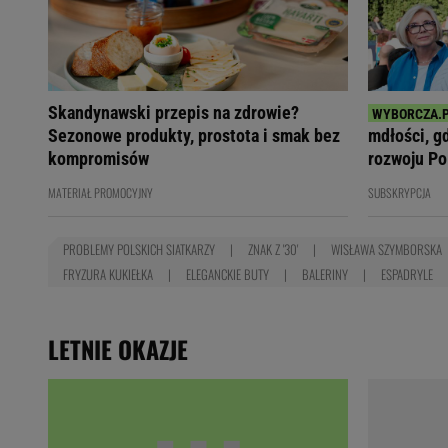
Skandynawski przepis na zdrowie?
Sezonowe produkty, prostota i smak bez
mdłości, g
kompromisów
rozwoju Po
MATERIAŁ PROMOCYJNY
SUBSKRYPCJA
PROBLEMY POLSKICH SIATKARZY
ZNAK Z '30'
WISŁAWA SZYMBORSKA
FRYZURA KUKIEŁKA
ELEGANCKIE BUTY
BALERINY
ESPADRYLE
LETNIE OKAZJE