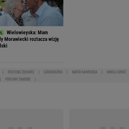
Wielowieyska: Mam
dy Morawiecki roztacza wizję
lski
ROSYJSKI ŻOŁNIERZ
CZARNOGÓRA
MARTA NAWROCKA
NIKOLA GRBIĆ
PERFUMY DAMSKIE