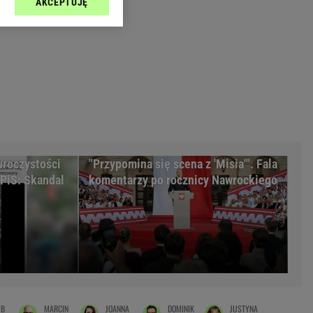
AKCEPTUJĘ
l sp. z o.o., jej
Zielona Góra
ić swoje preferencje
arzania danych poprzez
MAGAZYNY
ych”. Zmiana ustawień
syny
Kuchnia
a
Wysokie Obcasy
ach:
y
 celów identyfikacji.
omiar reklam i treści,
rynarka
uroczystości
"Przypomina się scena z 'Misia'". Fala
enka za 29zł
PiS: Skandal
komentarzy po rocznicy Nawrockiego
zula
 wide
y
to
kim obcasie
UB
MARCIN
JOANNA
DOMINIK
JUSTYNA