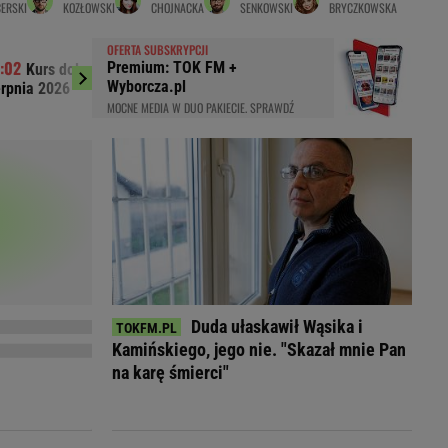
ERSKI
KOZŁOWSKI
CHOJNACKA
SENKOWSKI
BRYCZKOWSKA
LED
OFERTA SUBSKRYPCJI
Premium: TOK FM +
Kurs dolara do złotego (USD/PLN) 07
Kurs euro do 
Wyborcza.pl
erpnia 2026
sierpnia 2026
MOCNE MEDIA W DUO PAKIECIE. SPRAWDŹ
Duda ułaskawił Wąsika i
Kamińskiego, jego nie. "Skazał mnie Pan
du
na karę śmierci"
Rodzina
łodnych
Wakacje
Sennik