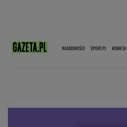
Poczta - Logowanie
Pobierz 
WIADOMOŚCI
SPORT.PL
KOBIETA
DZIECKO
KOBIETA
KULTURA
NEX
WIADOMOŚCI
SPORT
G.PL
Skoki narciarskie
Haps.pl
Ekstraklasa
Wiadomości ze świata
Bundesliga
Sport wiadomości
Liga Mistrzów
Horoskop
Liga Europy
Papież Franiszek
Koszykówka