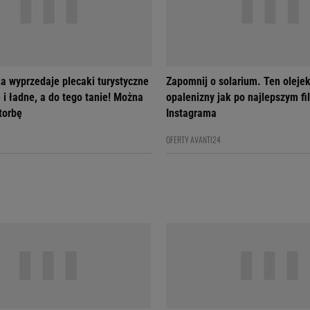
a wyprzedaje plecaki turystyczne
Zapomnij o solarium. Ten olejek
 i ładne, a do tego tanie! Można
opalenizny jak po najlepszym fil
 torbę
Instagrama
OFERTY AVANTI24