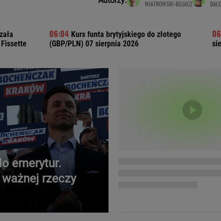
Autorzy:
WIATROWSKI-BUJACZ
BALC
Telewizor LG O
zała
Kurs funta brytyjskiego do złotego
Fissette
(GBP/PLN) 07 sierpnia 2026
si
o emerytur.
 ważnej rzeczy
Doda
Kalkulator Poro
Magda Gessler
Kalendarz dni p
Agnieszka Woźniak-Starak
Kalendarz ciąży