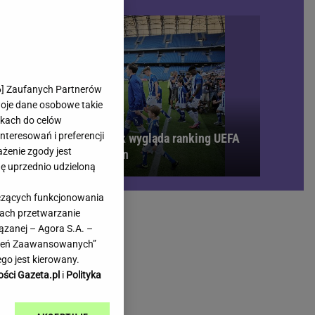
rmienia
Gliwice
Kielce
hodowe
Kraków
Lublin
Łódź
6
] Zaufanych Partnerów
woje dane osobowe takie
Olsztyn
likach do celów
Opole
teresowań i preferencji
bi się bardzo gorąco. Tak wygląda ranking UEFA
e
Płock
ażenie zgody jest
 meczach polskich drużyn
we
Poznań
dę uprzednio udzieloną
Radom
yczących funkcjonowania
Rzeszów
kach przetwarzanie
inowe
Sosnowiec
ązanej – Agora S.A. –
inowe
Szczecin
awień Zaawansowanych”
Melo Radio
Toruń
go jest kierowany.
Trójmiasto
ości Gazeta.pl
i
Polityka
Warszawa
Wrocław