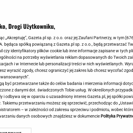
Meghan Markle
Krzesełka do ka
Magda Gessler
Łóżka dla dzieci
Barbara Kurdej-Szatan
Foteliki samoc
ko, Drogi Użytkowniku,
Księżna Kate
Przepisy
Porady
Jak zrobić?
jąc „Akceptuję”, Gazeta.pl sp. z o.o. oraz jej Zaufani Partnerzy, w tym [
67
.A. będąca spółką powiązaną z Gazeta.pl sp. z o.o., będą przetwarzać T
Na czasie
Grzyby
ail czy identyfikatory plików cookie lub inne informacje zapisane w tych p
Memy
Koronawirus
gólności na potrzeby wyświetlania reklam dopasowanych do Twoich zain
Pucharowa wygrana Chicago. 64 minuty
Ro
Radio Zet
Porady - Zdrowi
acjach i w Internecie lub personalizacji treści w nich wyświetlanych. Wyr
Lewandowskiego
po
Radio Pogoda
Sukienki jeanso
cesz wyrazić zgody, chcesz ograniczyć jej zakres lub chcesz wycofać zgo
Radio internetowe
Torebki worki
aawansowanych”.
 być przetwarzane także do celów badania i mierzenia informacji dot
Rock Radio
Życzenia
 łączone z danymi dot. świadczonych Tobie usług. W określonych przypad
Złote Przeboje
Życzenia urodz
i odbywa się w oparciu o uzasadniony interes Gazeta.pl, jej spółki powi
Chillizet - radio internetowe
Życzenia imien
. Takiemu przetwarzaniu możesz się sprzeciwić, przechodząc do „Ust
Podcasty
Newsy, plotki - 
nistratorem – w zależności od zakresu sprzeciwu i podmiotu, wobec które
E-booki - Audiobooki
Lifestyle
etwarzaniu danych osobowych znajdziesz w dokumencie
Polityka Prywatn
Planeta.pl
Co obejrzeć