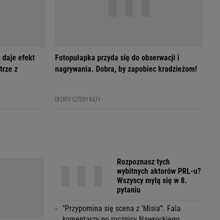
 daje efekt
Fotopułapka przyda się do obserwacji i
trze z
nagrywania. Dobra, by zapobiec kradzieżom!
OFERTY CZTERY KĄTY
Rozpoznasz tych
wybitnych aktorów PRL-u?
Wszyscy mylą się w 8.
pytaniu
"Przypomina się scena z 'Misia'". Fala
komentarzy po rocznicy Nawrockiego