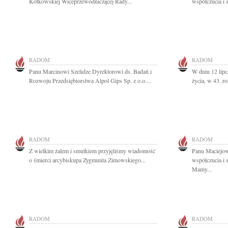
Kotkowskiej Wiceprzewodniczącej Rady...
współczucia i 
RADOM
RADOM
Panu Marcinowi Szelidze Dyrektorowi ds. Badań i
W dniu 12 lipc
Rozwoju Przedsiębiorstwa Alpol Gips Sp. z o.o....
życia, w 43. r
RADOM
RADOM
Z wielkim żalem i smutkiem przyjęliśmy wiadomość
Panu Maciejow
o śmierci arcybiskupa Zygmunta Zimowskiego...
współczucia i 
Mamy...
RADOM
RADOM