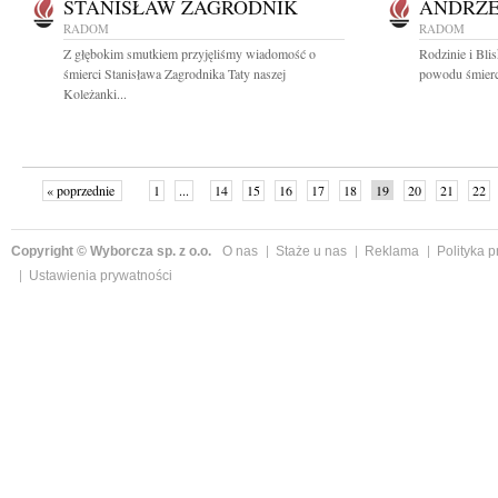
STANISŁAW ZAGRODNIK
ANDRZE
RADOM
RADOM
Z głębokim smutkiem przyjęliśmy wiadomość o
Rodzinie i Bli
śmierci Stanisława Zagrodnika Taty naszej
powodu śmierc
Koleżanki...
« poprzednie
1
...
14
15
16
17
18
19
20
21
22
»
Copyright © Wyborcza sp. z o.o.
O nas
Staże u nas
Reklama
Polityka 
Ustawienia prywatności