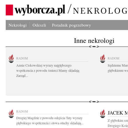
Nekrologi
Odeszli
Poradnik pogrzebowy
Inne nekrologi
RADOM
RADOM
Annie Ciskowskiej wyrazy najgłębszego
Sędziemu Mar
współczucia z powodu śmierci Mamy składają
głębokiemu wsp
Zarząd...
RADOM
JACEK 
Drogiej Magdzie z powodu odejścia Taty wyrazy
Z głębokim sm
głębokiego współczucia i słowa otuchy składają...
Drogiego Kol