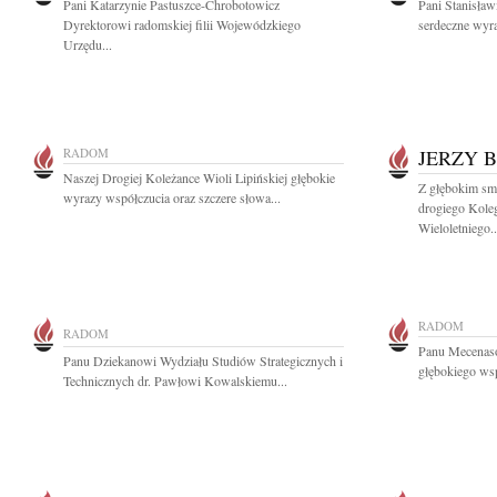
Pani Katarzynie Pastuszce-Chrobotowicz
Pani Stanisław
Dyrektorowi radomskiej filii Wojewódzkiego
serdeczne wyra
Urzędu...
RADOM
JERZY 
Naszej Drogiej Koleżance Wioli Lipińskiej głębokie
Z głębokim sm
wyrazy współczucia oraz szczere słowa...
drogiego Kole
Wieloletniego..
RADOM
RADOM
Panu Mecenas
Panu Dziekanowi Wydziału Studiów Strategicznych i
głębokiego ws
Technicznych dr. Pawłowi Kowalskiemu...