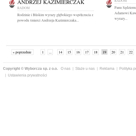
ANDRZEJ KAZIMIERCZAK
RADOM
Panu Sędziem
RADOM
Adamowi Kawc
Rodzinie i Bliskim wyrazy głębokiego współczucia z
wyrazy...
powodu śmierci Andrzeja Kazimierczaka...
« poprzednie
1
...
14
15
16
17
18
19
20
21
22
»
Copyright © Wyborcza sp. z o.o.
O nas
Staże u nas
Reklama
Polityka 
Ustawienia prywatności