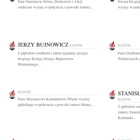
Pani Stanisławie Śliwie, Modestowi i Alicji
Naszej Drogiej
serdeczne wyrazy współczucia z powodu śmierci...
wyrazy współcz
JERZY BUJNOWICZ
RADOM
RADOM
Z głębokim smutkiem i żalem żegnamy naszego
Panu Dziekano
drogiego Kolegę Jerzego Bujnowicza
Technicznych 
Wieloletniego...
RADOM
STANIS
Panu Mecenasowi Kazimierzowi Wlazło wyrazy
RADOM
głębokiego współczucia z powodu śmierci Mamy...
Z głębokim sm
śmierci Stanis
Koleżanki...