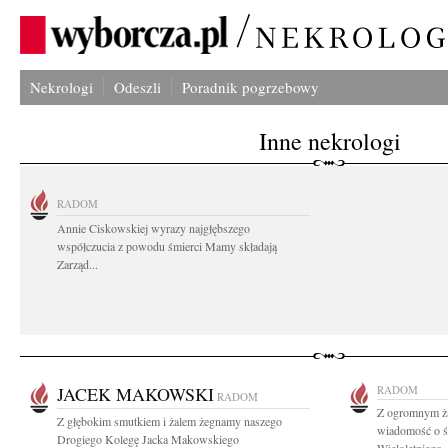
Nekrologi
Odeszli
Poradnik pogrzebowy
Inne nekrologi
RADOM
Annie Ciskowskiej wyrazy najgłębszego
współczucia z powodu śmierci Mamy składają
Zarząd...
JACEK MAKOWSKI
RADOM
RADOM
Z ogromnym ża
Z głębokim smutkiem i żalem żegnamy naszego
wiadomość o ś
Drogiego Kolegę Jacka Makowskiego