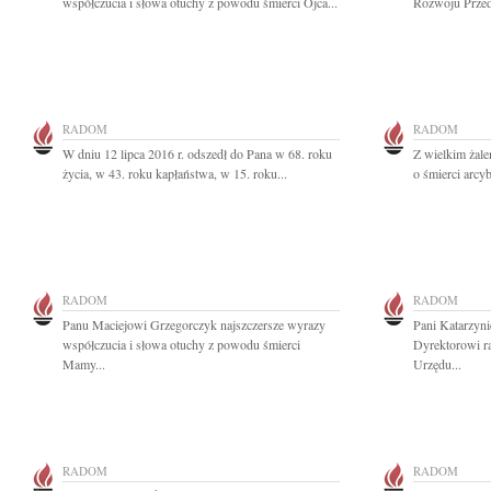
współczucia i słowa otuchy z powodu śmierci Ojca...
Rozwoju Przeds
RADOM
RADOM
W dniu 12 lipca 2016 r. odszedł do Pana w 68. roku
Z wielkim żal
życia, w 43. roku kapłaństwa, w 15. roku...
o śmierci arc
RADOM
RADOM
Panu Maciejowi Grzegorczyk najszczersze wyrazy
Pani Katarzyn
współczucia i słowa otuchy z powodu śmierci
Dyrektorowi r
Mamy...
Urzędu...
RADOM
RADOM