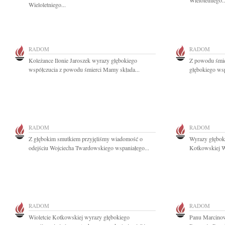
Wieloletniego..
Wieloletniego...
RADOM
RADOM
Koleżance Ilonie Jaroszek wyrazy głębokiego
Z powodu śmier
współczucia z powodu śmierci Mamy składa...
głębokiego wsp
RADOM
RADOM
Z głębokim smutkiem przyjęliśmy wiadomość o
Wyrazy głęboki
odejściu Wojciecha Twardowskiego wspaniałego...
Kotkowskiej W
RADOM
RADOM
Wioletcie Kotkowskiej wyrazy głębokiego
Panu Marcinow