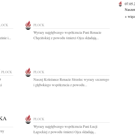
07.05
Naszem
+ więc
ŁOCK
PŁOCK
Wyrazy najgłębszego współczucia Pani Renacie
nie i...
Chęcińskiej z powodu śmierci Ojca składają...
I
PŁOCK
PŁOCK
9
Naszej Koleżance Renacie Strzelec wyrazy szczerego
ki
i głębokiego współczucia z powodu...
KA
PŁOCK
Wyrazy najgłębszego współczucia Pani Łucji
yny
Łagockiej z powodu śmierci Ojca składają...