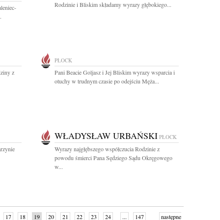
Rodzinie i Bliskim składamy wyrazy głębokiego...
leniec-
.
PŁOCK
ziny z
Pani Beacie Goljasz i Jej Bliskim wyrazy wsparcia i
otuchy w trudnym czasie po odejściu Męża...
WŁADYSŁAW URBAŃSKI
PŁOCK
rzynie
Wyrazy najgłębszego współczucia Rodzinie z
powodu śmierci Pana Sędziego Sądu Okręgowego
w...
17
18
19
20
21
22
23
24
...
147
następne