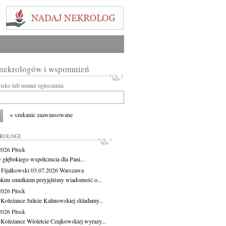
 nekrologów i wspomnień
wisko lub numer ogłoszenia:
+ szukanie zaawansowane
KROLOGI
.2026
Płock
 głębokiego współczucia dla Pani...
 Fijałkowski
03.07.2026
Warszawa
okim smutkiem przyjęliśmy wiadomość o...
.2026
Płock
 Koleżance Julicie Kalinowskiej składamy...
.2026
Płock
 Koleżance Wioletcie Czajkowskiej wyrazy...