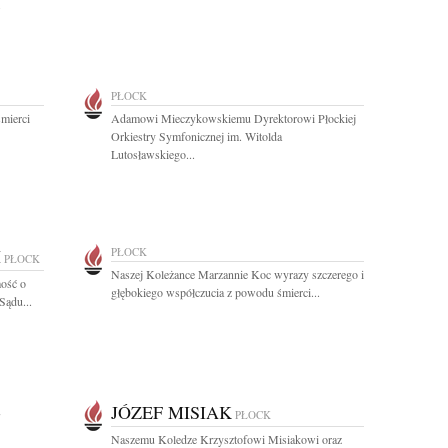
.
PŁOCK
mierci
Adamowi Mieczykowskiemu Dyrektorowi Płockiej
Orkiestry Symfonicznej im. Witolda
Lutosławskiego...
I
PŁOCK
PŁOCK
Naszej Koleżance Marzannie Koc wyrazy szczerego i
ość o
głębokiego współczucia z powodu śmierci...
Sądu...
-
JÓZEF MISIAK
PŁOCK
Naszemu Koledze Krzysztofowi Misiakowi oraz