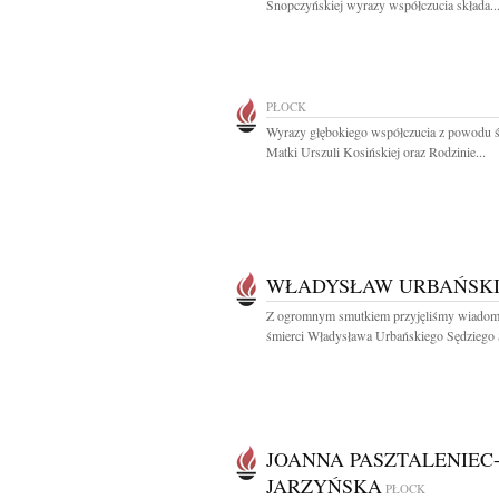
Snopczyńskiej wyrazy współczucia składa..
PŁOCK
Wyrazy głębokiego współczucia z powodu ś
Matki Urszuli Kosińskiej oraz Rodzinie...
WŁADYSŁAW URBAŃSK
Z ogromnym smutkiem przyjęliśmy wiadom
śmierci Władysława Urbańskiego Sędziego 
JOANNA PASZTALENIEC
JARZYŃSKA
PŁOCK