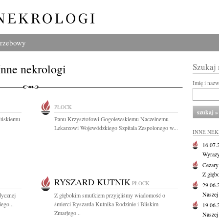
grzebowy
Inne nekrologi
Szukaj
Imię i naz
PŁOCK
ińskiemu
Panu Krzysztofowi Gogolewskiemu Naczelnemu
Lekarzowi Wojewódzkiego Szpitala Zespolonego w...
INNE NE
16.07
Wyrazy
Cezary
Z głęb
RYSZARD KUTNIK
PŁOCK
29.06
Naszej
dycznej
Z głębokim smutkiem przyjęliśmy wiadomość o
ego...
śmierci Ryszarda Kutnika Rodzinie i Bliskim
19.06
Zmarłego...
Naszej