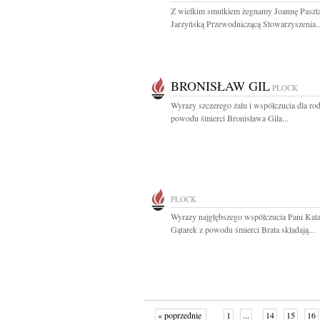
Z wielkim smutkiem żegnamy Joannę Paszta
Jarzyńską Przewodniczącą Stowarzyszenia..
BRONISŁAW GIL
PŁOCK
Wyrazy szczerego żalu i współczucia dla rod
powodu śmierci Bronisława Gila...
PŁOCK
Wyrazy najgłębszego współczucia Pani Kata
Gątarek z powodu śmierci Brata składają...
« poprzednie
1
...
14
15
16