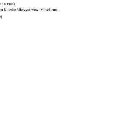
.2026
Płock
u Koledze Mieczysławowi Mireckiemu...
ej