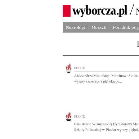
Nekrologi
Odeszli
Poradnik po
PŁOCK
Aleksandrze Mokrskiej i Marcinowi Skolas
wyrazy szczerego i głębokiego...
PŁOCK
Pani Beacie Wiśniewskiej Dyrektorowi Me
Szkoły Policealnej w Płocku wyrazy głęboki