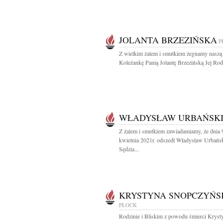
JOLANTA BRZEZIŃSKA
P
Z wielkim żalem i smutkiem żegnamy naszą
Koleżankę Panią Jolantę Brzezińską Jej Rodzi
WŁADYSŁAW URBAŃSK
Z żalem i smutkiem zawiadamiamy, że dnia 
kwietnia 2021r. odszedł Władysław Urbańs
Sędzia...
KRYSTYNA SNOPCZYŃS
PŁOCK
Rodzinie i Bliskim z powodu śmierci Kryst