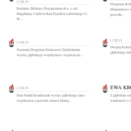
LUBLIN
Drogiemu Kol
Rodzinie, Bliskim i Przyjaciołom dr n. o zdr.
Melaniukowi w
Magdaleny Czarkowskiej Dyrektor Lubelskiego O.
powodu...
W....
LUBLIN
LUBLIN
Drogiej Koleż
Naszemu Drogiemu Dariuszowi Zielińskiemu
głębokiego żal
wyrazy głębokiego współczucia i wsparcia po...
EWA KR
LUBLIN
Pani Natalii Kondraciuk wyrazy głębokiego żalu i
Z głębokim smu
współczucia z powodu śmierci Mamy...
wiadomość o śm