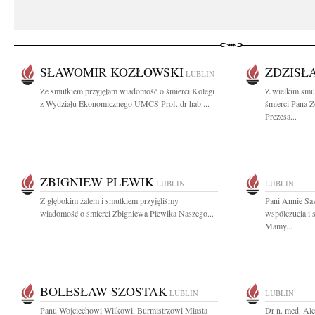
SŁAWOMIR KOZŁOWSKI
ZDZISŁ
LUBLIN
Ze smutkiem przyjęłam wiadomość o śmierci Kolegi
Z wielkim smu
z Wydziału Ekonomicznego UMCS Prof. dr hab....
śmierci Pana Z
Prezesa...
ZBIGNIEW PLEWIK
LUBLIN
LUBLIN
Z głębokim żalem i smutkiem przyjęliśmy
Pani Annie Sa
wiadomość o śmierci Zbigniewa Plewika Naszego...
współczucia i 
Mamy...
BOLESŁAW SZOSTAK
LUBLIN
LUBLIN
Panu Wojciechowi Wilkowi, Burmistrzowi Miasta
Dr n. med. Ale