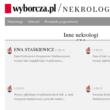
Nekrologi
Odeszli
Poradnik pogrzebowy
Inne nekrologi
EWA STAŚKIEWICZ
LUBLIN
LUBLIN
Panu Profesorowi Grzegorzowi Staśkiewiczowi
Panu dr hab. 
wyrazy żalu i najgłębszego współczucia z...
wyrazy głębok
LUBLIN
LUBLIN
Wyrazy głębokiego współczucia dla dr hab. n. med.
Naszemu Koled
Grzegorza Staśkiewicza z powodu śmierci...
Staśkiewiczowi