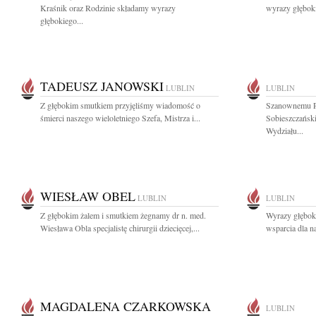
Kraśnik oraz Rodzinie składamy wyrazy
wyrazy głębok
głębokiego...
TADEUSZ JANOWSKI
LUBLIN
LUBLIN
Z głębokim smutkiem przyjęliśmy wiadomość o
Szanownemu Pa
śmierci naszego wieloletniego Szefa, Mistrza i...
Sobieszczańsk
Wydziału...
WIESŁAW OBEL
LUBLIN
LUBLIN
Z głębokim żalem i smutkiem żegnamy dr n. med.
Wyrazy głęboki
Wiesława Obla specjalistę chirurgii dziecięcej,...
wsparcia dla n
MAGDALENA CZARKOWSKA
LUBLIN