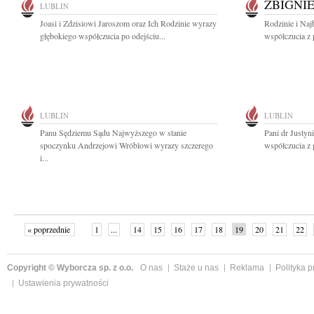
ZBIGNI
LUBLIN
Joasi i Zdzisiowi Jaroszom oraz Ich Rodzinie wyrazy
Rodzinie i Naj
głębokiego współczucia po odejściu...
współczucia z 
LUBLIN
LUBLIN
Panu Sędziemu Sądu Najwyższego w stanie
Pani dr Justyn
spoczynku Andrzejowi Wróblowi wyrazy szczerego
współczucia z
i...
« poprzednie
1
...
14
15
16
17
18
19
20
21
22
»
Copyright © Wyborcza sp. z o.o.
O nas
Staże u nas
Reklama
Polityka 
Ustawienia prywatności