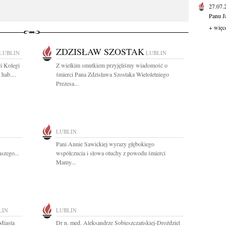
27.07
Panu J
+ więc
ZDZISŁAW SZOSTAK
LUBLIN
LUBLIN
i Kolegi
Z wielkim smutkiem przyjęliśmy wiadomość o
hab....
śmierci Pana Zdzisława Szostaka Wieloletniego
Prezesa...
LUBLIN
Pani Annie Sawickiej wyrazy głębokiego
szego...
współczucia i słowa otuchy z powodu śmierci
Mamy...
LIN
LUBLIN
Miasta
Dr n. med. Aleksandrze Sobieszczańskiej-Droździel