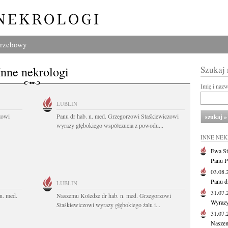
grzebowy
Inne nekrologi
Szukaj
Imię i naz
LUBLIN
zowi
Panu dr hab. n. med. Grzegorzowi Staśkiewiczowi
wyrazy głębokiego współczucia z powodu...
INNE NE
Ewa St
Panu P
03.08
Panu d
LUBLIN
31.07
n. med.
Naszemu Koledze dr hab. n. med. Grzegorzowi
Wyrazy
Staśkiewiczowi wyrazy głębokiego żalu i...
31.07
Naszem