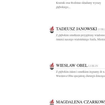
Kraśnik oraz Rodzinie składamy wyrazy
głębokiego...
TADEUSZ JANOWSKI
LUBL
Z głębokim smutkiem przyjęliśmy wiadomo
śmierci naszego wieloletniego Szefa, Mistrza 
WIESŁAW OBEL
LUBLIN
Z głębokim żalem i smutkiem żegnamy dr n
Wiesława Obla specjalistę chirurgii dziecięcej
MAGDALENA CZARKOW