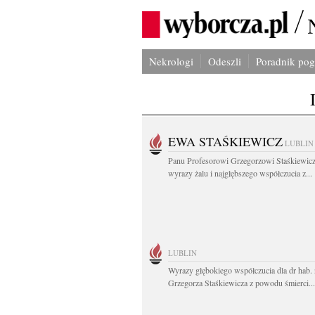
Nekrologi
Odeszli
Poradnik po
EWA STAŚKIEWICZ
LUBLIN
Panu Profesorowi Grzegorzowi Staśkiewic
wyrazy żalu i najgłębszego współczucia z...
LUBLIN
Wyrazy głębokiego współczucia dla dr hab. 
Grzegorza Staśkiewicza z powodu śmierci...