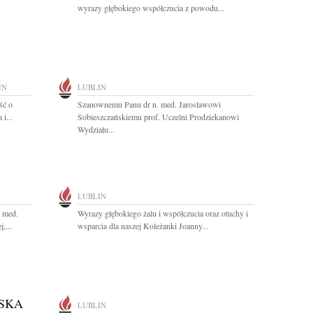
wyrazy głębokiego współczucia z powodu...
IN
LUBLIN
ść o
Szanownemu Panu dr n. med. Jarosławowi
i...
Sobieszczańskiemu prof. Uczelni Prodziekanowi
Wydziału...
LUBLIN
. med.
Wyrazy głębokiego żalu i współczucia oraz otuchy i
,...
wsparcia dla naszej Koleżanki Joanny...
SKA
LUBLIN