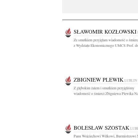
SŁAWOMIR KOZŁOWSKI
Ze smutkiem przyjęłam wiadomość o śmierc
z Wydziału Ekonomicznego UMCS Prof. dr 
ZBIGNIEW PLEWIK
LUBLIN
Z głębokim żalem i smutkiem przyjęliśmy
wiadomość o śmierci Zbigniewa Plewika Na
BOLESŁAW SZOSTAK
LUB
Panu Wojciechowi Wilkowi, Burmistrzowi 