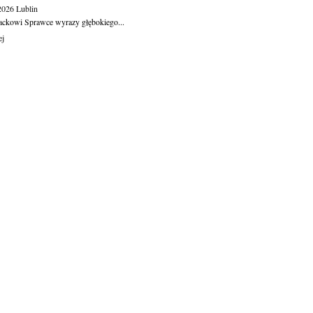
.2026
Lublin
ackowi Sprawce wyrazy głębokiego...
ej