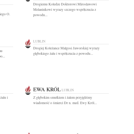
Drogiemu Koledze Doktorowi Mirosławowi
.
Melaniukowi wyrazy szczego współczucia z
iego O.
powodu...
LUBLIN
Drogiej Koleżance Małgosi Jaworskiej wyrazy
mu
głębokiego żalu i współczucia z powodu...
o...
EWA KRÓL
LUBLIN
żalu i
Z głębokim smutkiem i żalem przyjęliśmy
wiadomość o śmierci Dr n. med. Ewy Król...