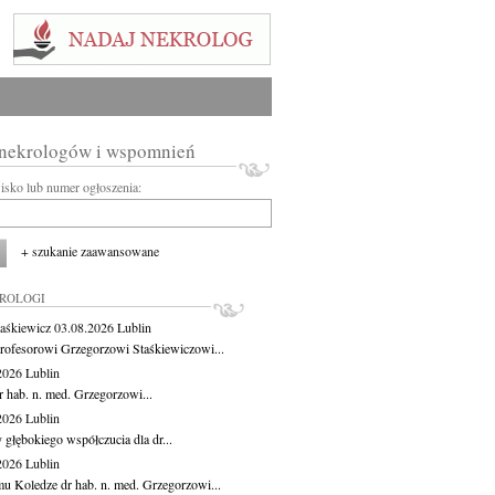
 nekrologów i wspomnień
wisko lub numer ogłoszenia:
+ szukanie zaawansowane
KROLOGI
aśkiewicz
03.08.2026
Lublin
rofesorowi Grzegorzowi Staśkiewiczowi...
.2026
Lublin
r hab. n. med. Grzegorzowi...
.2026
Lublin
 głębokiego współczucia dla dr...
.2026
Lublin
u Koledze dr hab. n. med. Grzegorzowi...