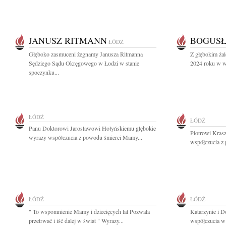
JANUSZ RITMANN
BOGUS
ŁÓDŹ
Głęboko zasmuceni żegnamy Janusza Ritmanna
Z głębokim ża
Sędziego Sądu Okręgowego w Łodzi w stanie
2024 roku w wi
spoczynku...
ŁÓDŹ
ŁÓDŹ
Panu Doktorowi Jarosławowi Hołyńskiemu głębokie
Piotrowi Kras
wyrazy współczucia z powodu śmierci Mamy...
współczucia z 
ŁÓDŹ
ŁÓDŹ
" To wspomnienie Mamy i dziecięcych lat Pozwala
Katarzynie i 
przetrwać i iść dalej w świat " Wyrazy...
współczucia w 