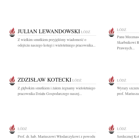
JULIAN LEWANDOWSKI
ŁÓDŹ
ŁÓDŹ
Panu Mecenas
Z wielkim smutkiem przyjęliśmy wiadomość o
Skarbnikowi 
odejściu naszego kolegi i wieloletniego pracownika...
Prawnych...
ZDZISŁAW KOTECKI
ŁÓDŹ
ŁÓDŹ
Z głębokim smutkiem i żalem żegnamy wieloletniego
Wyrazy szczer
pracownika Działu Gospodarczego naszej...
prof. Mariusz
ŁÓDŹ
ŁÓDŹ
Prof. dr. hab. Mariuszowi Włodarczykowi z powodu
Serdecznej Ko