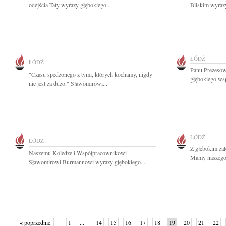
odejścia Taty wyrazy głębokiego...
Bliskim wyrazy
ŁÓDŹ
ŁÓDŹ
Panu Prezeso
"Czasu spędzonego z tymi, których kochamy, nigdy
głębokiego ws
nie jest za dużo." Sławomirowi...
ŁÓDŹ
ŁÓDŹ
Z głębokim ża
Naszemu Koledze i Współpracownikowi
Mamy naszego 
Sławomirowi Burmannowi wyrazy głębokiego...
« poprzednie
1
...
14
15
16
17
18
19
20
21
22