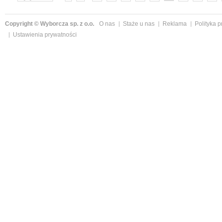
»
Copyright © Wyborcza sp. z o.o.
O nas
Staże u nas
Reklama
Polityka 
Ustawienia prywatności