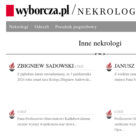
Nekrologi
Odeszli
Poradnik pogrzebowy
Inne nekrologi
ZBIGNIEW SADOWSKI
JANUSZ
ŁÓDŹ
Z głębokim żalem zawiadamiamy, że 3 października
Z wielkim smu
2024 roku zmarł nasz Kolega Zbigniew Sadowski...
śmierci Pana 
ŁÓDŹ
ŁÓDŹ
Panu Profesorowi Sławomirowi Kadłubowskiemu
Profesorowi 
szczere wyrazy współczucia oraz słowa...
serdeczne wyr
Ojca...