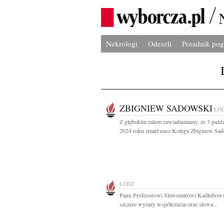
Nekrologi
Odeszli
Poradnik po
ZBIGNIEW SADOWSKI
ŁÓ
Z głębokim żalem zawiadamiamy, że 3 paźdz
2024 roku zmarł nasz Kolega Zbigniew Sad
ŁÓDŹ
Panu Profesorowi Sławomirowi Kadłubow
szczere wyrazy współczucia oraz słowa...