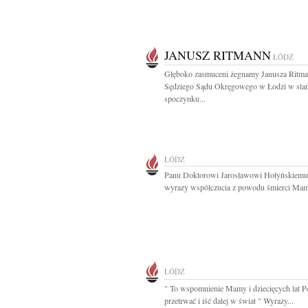
JANUSZ RITMANN
ŁÓDŹ
Głęboko zasmuceni żegnamy Janusza Ritm
Sędziego Sądu Okręgowego w Łodzi w stan
spoczynku...
ŁÓDŹ
Panu Doktorowi Jarosławowi Hołyńskiemu
wyrazy współczucia z powodu śmierci Mam
ŁÓDŹ
" To wspomnienie Mamy i dziecięcych lat 
przetrwać i iść dalej w świat " Wyrazy...