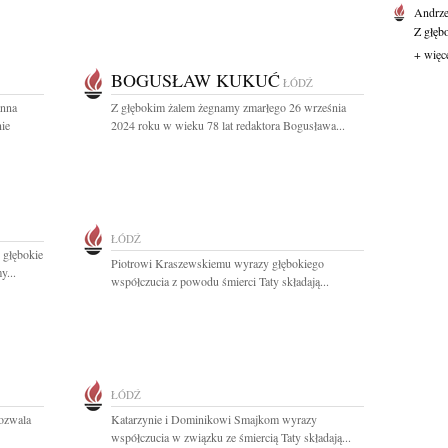
Andrze
Z głęb
+ więc
BOGUSŁAW KUKUĆ
ŁÓDŹ
anna
Z głębokim żalem żegnamy zmarłego 26 września
ie
2024 roku w wieku 78 lat redaktora Bogusława...
ŁÓDŹ
 głębokie
Piotrowi Kraszewskiemu wyrazy głębokiego
y...
współczucia z powodu śmierci Taty składają...
ŁÓDŹ
Pozwala
Katarzynie i Dominikowi Smajkom wyrazy
współczucia w związku ze śmiercią Taty składają...