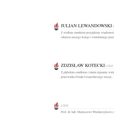
JULIAN LEWANDOWSKI
Z wielkim smutkiem przyjęliśmy wiadomoś
odejściu naszego kolegi i wieloletniego prac
ZDZISŁAW KOTECKI
ŁÓDŹ
Z głębokim smutkiem i żalem żegnamy wiel
pracownika Działu Gospodarczego naszej...
ŁÓDŹ
Prof. dr. hab. Mariuszowi Włodarczykowi 