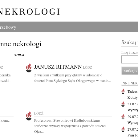
grzebowy
Inne nekrologi
Szukaj
Imię i naz
JANUSZ RITMANN
DŹ
ŁÓDŹ
iernika
Z wielkim smutkiem przyjęliśmy wiadomość o
owski...
śmierci Pana Sędziego Sądu Okręgowego w stanie...
INNE NE
Tadeus
Z duży
31.07
Wyrazy
ŁÓDŹ
29.07
skiemu
Profesorowi Sławomirowi Kadłubowskiemu
Wyrazy
serdeczne wyrazy współczucia z powodu śmierci
27.07
Ojca...
Pani J