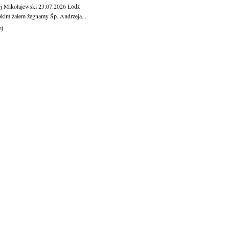
j Mikołajewski
23.07.2026
Łódź
okim żalem żegnamy Śp. Andrzeja...
ej