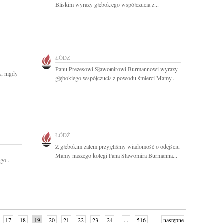
Bliskim wyrazy głębokiego współczucia z...
ŁÓDŹ
Panu Prezesowi Sławomirowi Burmannowi wyrazy
y, nigdy
głębokiego współczucia z powodu śmierci Mamy...
ŁÓDŹ
Z głębokim żalem przyjęliśmy wiadomość o odejściu
Mamy naszego kolegi Pana Sławomira Burmanna...
go...
17
18
19
20
21
22
23
24
...
516
następne