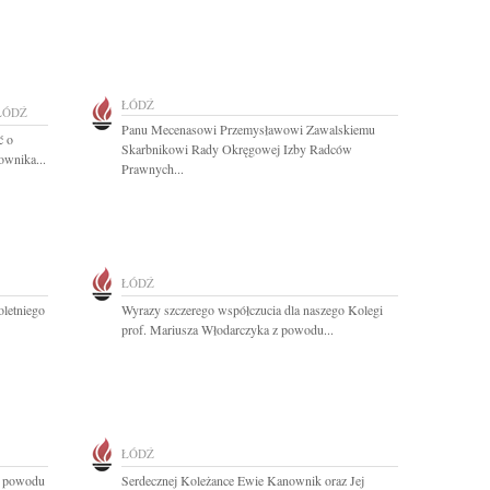
ŁÓDŹ
ŁÓDŹ
Panu Mecenasowi Przemysławowi Zawalskiemu
ć o
Skarbnikowi Rady Okręgowej Izby Radców
ownika...
Prawnych...
ŁÓDŹ
oletniego
Wyrazy szczerego współczucia dla naszego Kolegi
prof. Mariusza Włodarczyka z powodu...
ŁÓDŹ
z powodu
Serdecznej Koleżance Ewie Kanownik oraz Jej