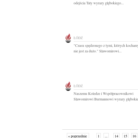
odejścia Taty wyrazy głębokiego...
ŁÓDŹ
"Czasu spędzonego z tymi, których kocham
nie jest za dużo." Sławomirowi...
ŁÓDŹ
Naszemu Koledze i Współpracownikowi
Sławomirowi Burmannowi wyrazy głębokie
« poprzednie
1
...
14
15
16