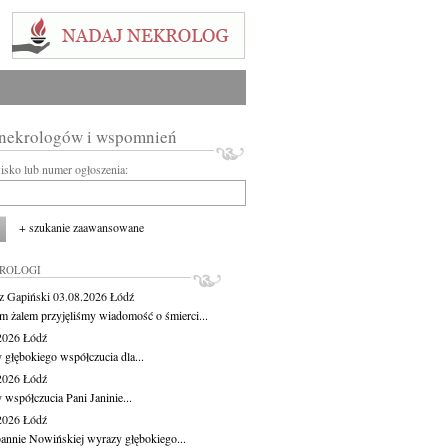
 nekrologów i wspomnień
wisko lub numer ogłoszenia:
+ szukanie zaawansowane
KROLOGI
z Gapiński
03.08.2026
Łódź
m żalem przyjęliśmy wiadomość o śmierci...
.2026
Łódź
 głębokiego współczucia dla...
.2026
Łódź
 współczucia Pani Janinie...
.2026
Łódź
oannie Nowińskiej wyrazy głębokiego...