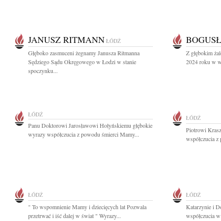
JANUSZ RITMANN
BOGUS
ŁÓDŹ
Głęboko zasmuceni żegnamy Janusza Ritmanna
Z głębokim ża
Sędziego Sądu Okręgowego w Łodzi w stanie
2024 roku w wi
spoczynku...
ŁÓDŹ
ŁÓDŹ
Panu Doktorowi Jarosławowi Hołyńskiemu głębokie
Piotrowi Kras
wyrazy współczucia z powodu śmierci Mamy...
współczucia z 
ŁÓDŹ
ŁÓDŹ
" To wspomnienie Mamy i dziecięcych lat Pozwala
Katarzynie i 
przetrwać i iść dalej w świat " Wyrazy...
współczucia w 