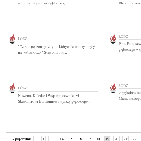
odejścia Taty wyrazy głębokiego...
Bliskim wyrazy
ŁÓDŹ
ŁÓDŹ
Panu Prezeso
"Czasu spędzonego z tymi, których kochamy, nigdy
głębokiego ws
nie jest za dużo." Sławomirowi...
ŁÓDŹ
ŁÓDŹ
Z głębokim ża
Naszemu Koledze i Współpracownikowi
Mamy naszego 
Sławomirowi Burmannowi wyrazy głębokiego...
« poprzednie
1
...
14
15
16
17
18
19
20
21
22