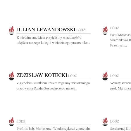
JULIAN LEWANDOWSKI
ŁÓDŹ
ŁÓDŹ
Panu Mecenas
Z wielkim smutkiem przyjęliśmy wiadomość o
Skarbnikowi 
odejściu naszego kolegi i wieloletniego pracownika...
Prawnych...
ZDZISŁAW KOTECKI
ŁÓDŹ
ŁÓDŹ
Z głębokim smutkiem i żalem żegnamy wieloletniego
Wyrazy szczer
pracownika Działu Gospodarczego naszej...
prof. Mariusz
ŁÓDŹ
ŁÓDŹ
Prof. dr. hab. Mariuszowi Włodarczykowi z powodu
Serdecznej Ko