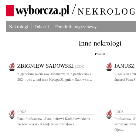
Nekrologi
Odeszli
Poradnik pogrzebowy
Inne nekrologi
ZBIGNIEW SADOWSKI
JANUSZ
ŁÓDŹ
Z głębokim żalem zawiadamiamy, że 3 października
Z wielkim smu
2024 roku zmarł nasz Kolega Zbigniew Sadowski...
śmierci Pana 
ŁÓDŹ
ŁÓDŹ
Panu Profesorowi Sławomirowi Kadłubowskiemu
Profesorowi 
szczere wyrazy współczucia oraz słowa...
serdeczne wyr
Ojca...