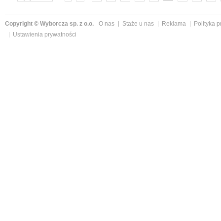
»
Copyright © Wyborcza sp. z o.o.
O nas
Staże u nas
Reklama
Polityka 
Ustawienia prywatności