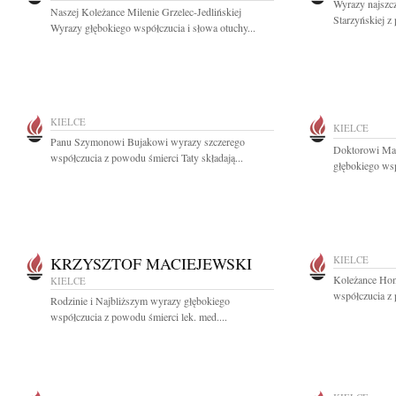
Wyrazy najszc
Naszej Koleżance Milenie Grzelec-Jedlińskiej
Starzyńskiej z
Wyrazy głębokiego współczucia i słowa otuchy...
KIELCE
KIELCE
Panu Szymonowi Bujakowi wyrazy szczerego
Doktorowi Ma
współczucia z powodu śmierci Taty składają...
głębokiego ws
KRZYSZTOF MACIEJEWSKI
KIELCE
Koleżance Hon
KIELCE
współczucia z 
Rodzinie i Najbliższym wyrazy głębokiego
współczucia z powodu śmierci lek. med....