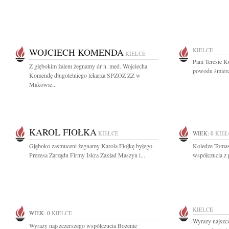
WOJCIECH KOMENDA
KIELCE
KIELCE
Pani Teresie K
Z głębokim żalem żegnamy dr n. med. Wojciecha
powodu śmierci
Komendę długoletniego lekarza SPZOZ ZZ w
Makowie...
KAROL FIOŁKA
KIELCE
WIEK: 0
KIEL
Głęboko zasmuceni żegnamy Karola Fiołkę byłego
Koledze Tomas
Prezesa Zarządu Firmy Iskra Zakład Maszyn i...
współczucia z
KIELCE
WIEK: 0
KIELCE
Wyrazy najszc
Wyrazy najszczerszego współczucia Bożenie