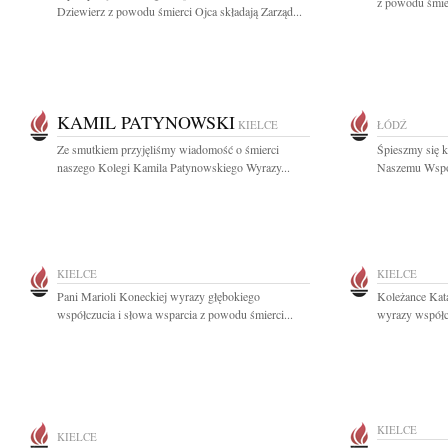
z powodu śmier
Dziewierz z powodu śmierci Ojca składają Zarząd...
KAMIL PATYNOWSKI
KIELCE
ŁÓDŹ
Ze smutkiem przyjęliśmy wiadomość o śmierci
Śpieszmy się k
naszego Kolegi Kamila Patynowskiego Wyrazy...
Naszemu Współ
KIELCE
KIELCE
Pani Marioli Koneckiej wyrazy głębokiego
Koleżance Kat
współczucia i słowa wsparcia z powodu śmierci...
wyrazy współc
KIELCE
KIELCE