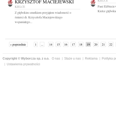
KRZYSZTOF MACIEJEWSKI
KIELCE
Pani Elżbieci
KIELCE
Kielce głęboki
Z głębokim smutkiem przyjąłem wiadomość o
śmierci dr. Krzysztofa Maciejewskiego
wspaniałego...
« poprzednie
1
...
14
15
16
17
18
19
20
21
22
»
Copyright © Wyborcza sp. z o.o.
O nas
Staże u nas
Reklama
Polityka 
Ustawienia prywatności