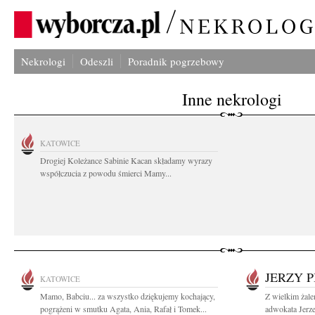
Nekrologi
Odeszli
Poradnik pogrzebowy
Inne nekrologi
KATOWICE
Drogiej Koleżance Sabinie Kacan składamy wyrazy
współczucia z powodu śmierci Mamy...
JERZY P
KATOWICE
Mamo, Babciu... za wszystko dziękujemy kochający,
Z wielkim żal
pogrążeni w smutku Agata, Ania, Rafał i Tomek...
adwokata Jerze