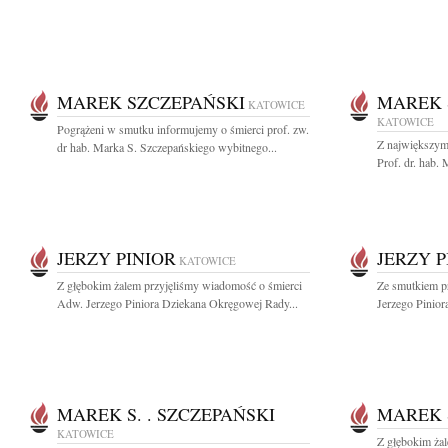
MAREK SZCZEPAŃSKI
MAREK 
KATOWICE
KATOWICE
Pogrążeni w smutku informujemy o śmierci prof. zw.
Z największym
dr hab. Marka S. Szczepańskiego wybitnego...
Prof. dr. hab.
JERZY PINIOR
JERZY P
KATOWICE
Z głębokim żalem przyjęliśmy wiadomość o śmierci
Ze smutkiem p
Adw. Jerzego Piniora Dziekana Okręgowej Rady...
Jerzego Pinior
MAREK S. . SZCZEPAŃSKI
MAREK 
KATOWICE
Z głębokim żal