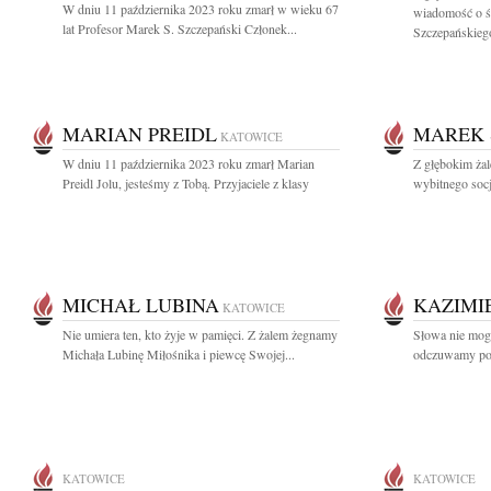
W dniu 11 października 2023 roku zmarł w wieku 67
wiadomość o ś
lat Profesor Marek S. Szczepański Członek...
Szczepańskiego
MARIAN PREIDL
MAREK 
KATOWICE
W dniu 11 października 2023 roku zmarł Marian
Z głębokim ża
Preidl Jolu, jesteśmy z Tobą. Przyjaciele z klasy
wybitnego socj
MICHAŁ LUBINA
KAZIMI
KATOWICE
Nie umiera ten, kto żyje w pamięci. Z żalem żegnamy
Słowa nie mogą
Michała Lubinę Miłośnika i piewcę Swojej...
odczuwamy po s
KATOWICE
KATOWICE