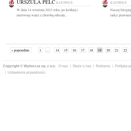
URSZULA PELC
KATOWICE
KATOWICE
W dniu 14 września 2023 roku, po krótkiej i
Naszej Drogiej
nierównej walce z chorobą odeszła...
radcy prawnem
« poprzednie
1
...
14
15
16
17
18
19
20
21
22
»
Copyright © Wyborcza sp. z o.o.
O nas
Staże u nas
Reklama
Polityka 
Ustawienia prywatności