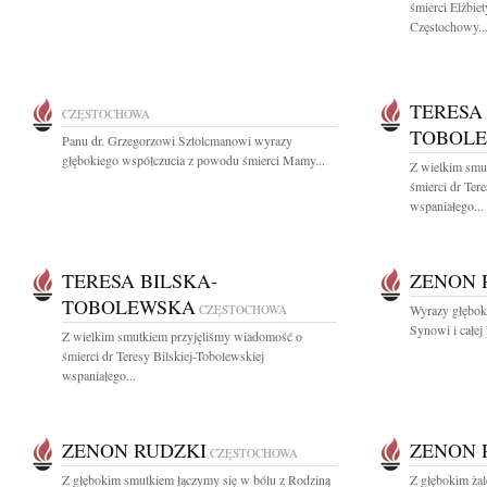
śmierci Elżbie
Częstochowy..
TERESA
CZĘSTOCHOWA
TOBOL
Panu dr. Grzegorzowi Sztolcmanowi wyrazy
głębokiego współczucia z powodu śmierci Mamy...
Z wielkim smu
śmierci dr Ter
wspaniałego...
TERESA BILSKA-
ZENON 
TOBOLEWSKA
CZĘSTOCHOWA
Wyrazy głęboki
Synowi i całej 
Z wielkim smutkiem przyjęliśmy wiadomość o
śmierci dr Teresy Bilskiej-Tobolewskiej
wspaniałego...
ZENON RUDZKI
ZENON 
CZĘSTOCHOWA
Z głębokim smutkiem łączymy się w bólu z Rodziną
Z głębokim ża