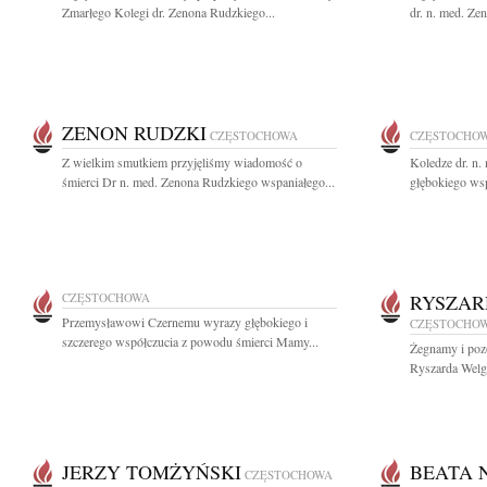
Zmarłego Kolegi dr. Zenona Rudzkiego...
dr. n. med. Ze
ZENON RUDZKI
CZĘSTOCHOWA
CZĘSTOCHO
Z wielkim smutkiem przyjęliśmy wiadomość o
Koledze dr. n
śmierci Dr n. med. Zenona Rudzkiego wspaniałego...
głębokiego wsp
CZĘSTOCHOWA
RYSZAR
Przemysławowi Czernemu wyrazy głębokiego i
CZĘSTOCHO
szczerego współczucia z powodu śmierci Mamy...
Żegnamy i pozo
Ryszarda Welg
JERZY TOMŻYŃSKI
BEATA 
CZĘSTOCHOWA