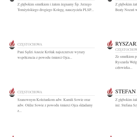
Z głębokim smutkiem i żalem żegnamy Śp. Jerzego
Z głębokim ża
Tomżyńskiego drogiego Kolegę, nauczyciela PLSP...
Beaty Nocuń wi
RYSZAR
CZĘSTOCHOWA
CZĘSTOCHO
Pani Sędzi Anecie Królak najszczersze wyrazy
Ze smutkiem p
współczucia z powodu śmierci Ojca...
Ryszarda Welgr
człowieka...
STEFAN
CZĘSTOCHOWA
Szanownym Koleżankom adw. Kamili Sowie oraz
Z głębokim ża
adw. Oldze Sowie z powodu śmierci Ojca składamy
inż. Stefana S
z...