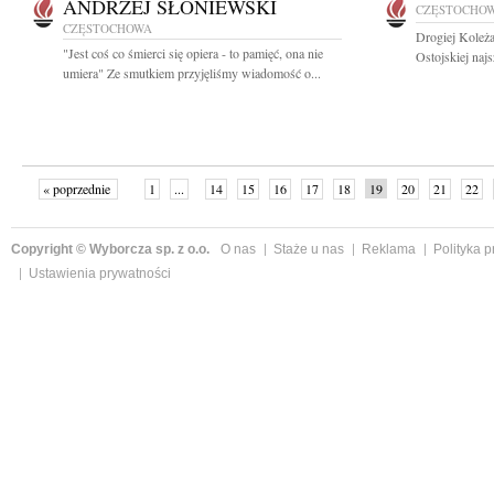
ANDRZEJ SŁONIEWSKI
CZĘSTOCHO
CZĘSTOCHOWA
Drogiej Koleż
"Jest coś co śmierci się opiera - to pamięć, ona nie
Ostojskiej naj
umiera" Ze smutkiem przyjęliśmy wiadomość o...
« poprzednie
1
...
14
15
16
17
18
19
20
21
22
»
Copyright © Wyborcza sp. z o.o.
O nas
Staże u nas
Reklama
Polityka 
Ustawienia prywatności