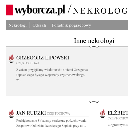
Nekrologi
Odeszli
Poradnik pogrzebowy
Inne nekrologi
GRZEGORZ LIPOWSKI
CZĘSTOCHOWA
Z żalem przyjęliśmy wiadomość o śmierci Grzegorza
Lipowskiego byłego wojewody częstochowskiego
w...
JAN RUDZKI
ELŻBIE
CZĘSTOCHOWA
CZĘSTOCHO
Podziękowanie Składamy serdeczne podziekowania
Z ogromnym s
Zespołowi Oddziału Dziecięcego Szpitala przy ul....