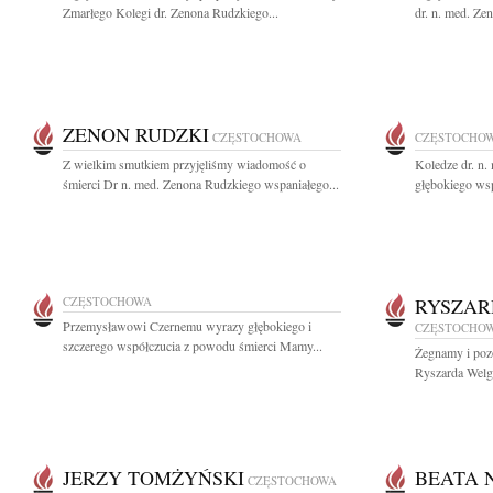
Zmarłego Kolegi dr. Zenona Rudzkiego...
dr. n. med. Ze
ZENON RUDZKI
CZĘSTOCHOWA
CZĘSTOCHO
Z wielkim smutkiem przyjęliśmy wiadomość o
Koledze dr. n
śmierci Dr n. med. Zenona Rudzkiego wspaniałego...
głębokiego wsp
CZĘSTOCHOWA
RYSZAR
Przemysławowi Czernemu wyrazy głębokiego i
CZĘSTOCHO
szczerego współczucia z powodu śmierci Mamy...
Żegnamy i pozo
Ryszarda Welg
JERZY TOMŻYŃSKI
BEATA 
CZĘSTOCHOWA