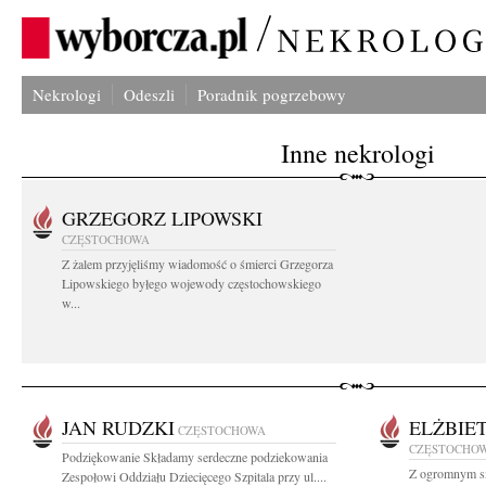
Nekrologi
Odeszli
Poradnik pogrzebowy
Inne nekrologi
GRZEGORZ LIPOWSKI
CZĘSTOCHOWA
Z żalem przyjęliśmy wiadomość o śmierci Grzegorza
Lipowskiego byłego wojewody częstochowskiego
w...
JAN RUDZKI
ELŻBIE
CZĘSTOCHOWA
CZĘSTOCHO
Podziękowanie Składamy serdeczne podziekowania
Z ogromnym s
Zespołowi Oddziału Dziecięcego Szpitala przy ul....