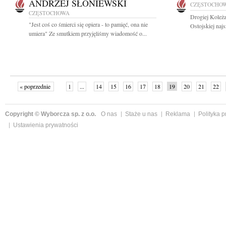
ANDRZEJ SŁONIEWSKI
CZĘSTOCHO
CZĘSTOCHOWA
Drogiej Koleż
"Jest coś co śmierci się opiera - to pamięć, ona nie
Ostojskiej naj
umiera" Ze smutkiem przyjęliśmy wiadomość o...
« poprzednie
1
...
14
15
16
17
18
19
20
21
22
»
Copyright © Wyborcza sp. z o.o.
O nas
Staże u nas
Reklama
Polityka 
Ustawienia prywatności