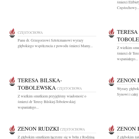
śmierci Elżbie
Częstochowy..
TERESA
CZĘSTOCHOWA
TOBOL
Panu dr. Grzegorzowi Sztolcmanowi wyrazy
głębokiego współczucia z powodu śmierci Mamy...
Z wielkim smu
śmierci dr Ter
wspaniałego...
TERESA BILSKA-
ZENON 
TOBOLEWSKA
CZĘSTOCHOWA
Wyrazy głęboki
Synowi i całej 
Z wielkim smutkiem przyjęliśmy wiadomość o
śmierci dr Teresy Bilskiej-Tobolewskiej
wspaniałego...
ZENON RUDZKI
ZENON 
CZĘSTOCHOWA
Z głębokim smutkiem łączymy się w bólu z Rodziną
Z głębokim ża