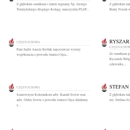
Z głębokim smutkiem i żalem żegnamy Śp. Jerzego
Z głębokim ża
Tomżyńskiego drogiego Kolegę, nauczyciela PLSP...
Beaty Nocuń wi
RYSZAR
CZĘSTOCHOWA
CZĘSTOCHO
Pani Sędzi Anecie Królak najszczersze wyrazy
Ze smutkiem p
współczucia z powodu śmierci Ojca...
Ryszarda Welgr
człowieka...
STEFAN
CZĘSTOCHOWA
Szanownym Koleżankom adw. Kamili Sowie oraz
Z głębokim ża
adw. Oldze Sowie z powodu śmierci Ojca składamy
inż. Stefana S
z...