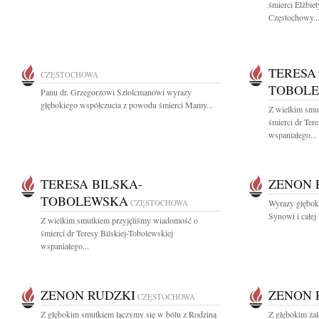
śmierci Elżbie
Częstochowy..
TERESA
CZĘSTOCHOWA
TOBOL
Panu dr. Grzegorzowi Sztolcmanowi wyrazy
głębokiego współczucia z powodu śmierci Mamy...
Z wielkim smu
śmierci dr Ter
wspaniałego...
TERESA BILSKA-
ZENON 
TOBOLEWSKA
CZĘSTOCHOWA
Wyrazy głęboki
Synowi i całej 
Z wielkim smutkiem przyjęliśmy wiadomość o
śmierci dr Teresy Bilskiej-Tobolewskiej
wspaniałego...
ZENON RUDZKI
ZENON 
CZĘSTOCHOWA
Z głębokim smutkiem łączymy się w bólu z Rodziną
Z głębokim ża