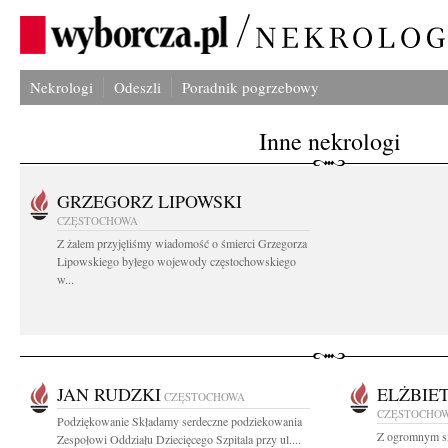
Nekrologi
Odeszli
Poradnik pogrzebowy
Inne nekrologi
GRZEGORZ LIPOWSKI
CZĘSTOCHOWA
Z żalem przyjęliśmy wiadomość o śmierci Grzegorza
Lipowskiego byłego wojewody częstochowskiego
w...
JAN RUDZKI
ELŻBIE
CZĘSTOCHOWA
CZĘSTOCHO
Podziękowanie Składamy serdeczne podziekowania
Z ogromnym s
Zespołowi Oddziału Dziecięcego Szpitala przy ul....