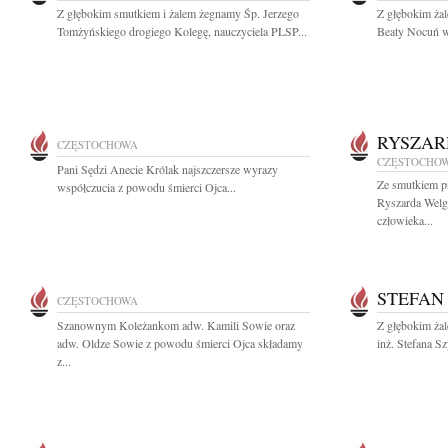
Z głębokim smutkiem i żalem żegnamy Śp. Jerzego
Z głębokim ża
Tomżyńskiego drogiego Kolegę, nauczyciela PLSP...
Beaty Nocuń wi
RYSZAR
CZĘSTOCHOWA
CZĘSTOCHO
Pani Sędzi Anecie Królak najszczersze wyrazy
Ze smutkiem p
współczucia z powodu śmierci Ojca...
Ryszarda Welgr
człowieka...
STEFAN
CZĘSTOCHOWA
Szanownym Koleżankom adw. Kamili Sowie oraz
Z głębokim ża
adw. Oldze Sowie z powodu śmierci Ojca składamy
inż. Stefana S
z...