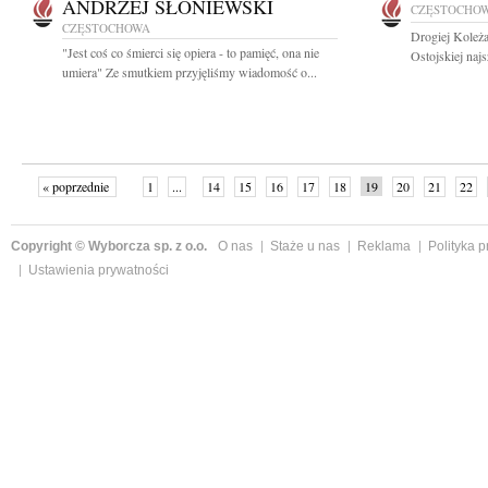
ANDRZEJ SŁONIEWSKI
CZĘSTOCHO
CZĘSTOCHOWA
Drogiej Koleż
"Jest coś co śmierci się opiera - to pamięć, ona nie
Ostojskiej naj
umiera" Ze smutkiem przyjęliśmy wiadomość o...
« poprzednie
1
...
14
15
16
17
18
19
20
21
22
»
Copyright © Wyborcza sp. z o.o.
O nas
Staże u nas
Reklama
Polityka 
Ustawienia prywatności