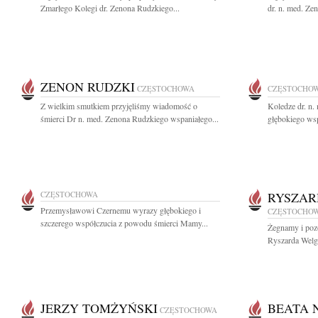
Zmarłego Kolegi dr. Zenona Rudzkiego...
dr. n. med. Ze
ZENON RUDZKI
CZĘSTOCHOWA
CZĘSTOCHO
Z wielkim smutkiem przyjęliśmy wiadomość o
Koledze dr. n
śmierci Dr n. med. Zenona Rudzkiego wspaniałego...
głębokiego wsp
CZĘSTOCHOWA
RYSZAR
Przemysławowi Czernemu wyrazy głębokiego i
CZĘSTOCHO
szczerego współczucia z powodu śmierci Mamy...
Żegnamy i pozo
Ryszarda Welg
JERZY TOMŻYŃSKI
BEATA 
CZĘSTOCHOWA