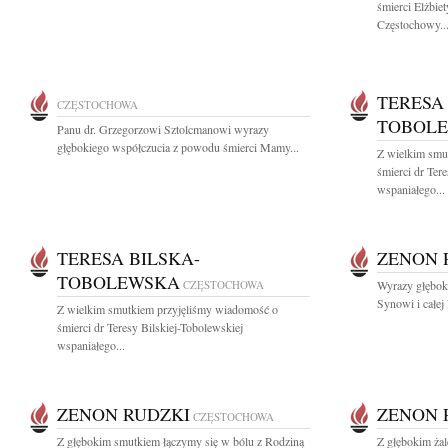
śmierci Elżbie
Częstochowy..
TERESA
CZĘSTOCHOWA
TOBOL
Panu dr. Grzegorzowi Sztolcmanowi wyrazy
głębokiego współczucia z powodu śmierci Mamy...
Z wielkim smu
śmierci dr Ter
wspaniałego...
TERESA BILSKA-
ZENON 
TOBOLEWSKA
CZĘSTOCHOWA
Wyrazy głęboki
Synowi i całej 
Z wielkim smutkiem przyjęliśmy wiadomość o
śmierci dr Teresy Bilskiej-Tobolewskiej
wspaniałego...
ZENON RUDZKI
ZENON 
CZĘSTOCHOWA
Z głębokim smutkiem łączymy się w bólu z Rodziną
Z głębokim ża