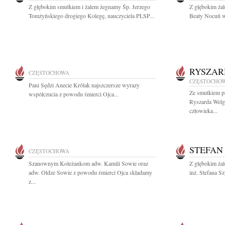
Z głębokim smutkiem i żalem żegnamy Śp. Jerzego
Z głębokim ża
Tomżyńskiego drogiego Kolegę, nauczyciela PLSP...
Beaty Nocuń wi
RYSZAR
CZĘSTOCHOWA
CZĘSTOCHO
Pani Sędzi Anecie Królak najszczersze wyrazy
Ze smutkiem p
współczucia z powodu śmierci Ojca...
Ryszarda Welgr
człowieka...
STEFAN
CZĘSTOCHOWA
Szanownym Koleżankom adw. Kamili Sowie oraz
Z głębokim ża
adw. Oldze Sowie z powodu śmierci Ojca składamy
inż. Stefana S
z...