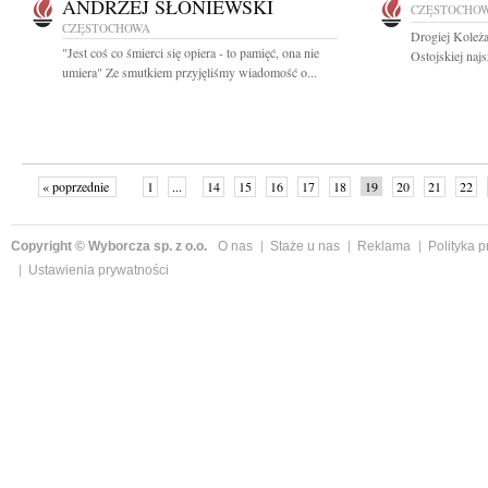
ANDRZEJ SŁONIEWSKI
CZĘSTOCHO
CZĘSTOCHOWA
Drogiej Koleż
"Jest coś co śmierci się opiera - to pamięć, ona nie
Ostojskiej naj
umiera" Ze smutkiem przyjęliśmy wiadomość o...
« poprzednie
1
...
14
15
16
17
18
19
20
21
22
»
Copyright © Wyborcza sp. z o.o.
O nas
Staże u nas
Reklama
Polityka 
Ustawienia prywatności