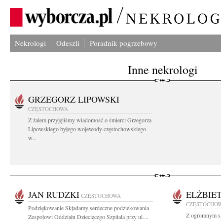
Nekrologi
Odeszli
Poradnik pogrzebowy
Inne nekrologi
GRZEGORZ LIPOWSKI
CZĘSTOCHOWA
Z żalem przyjęliśmy wiadomość o śmierci Grzegorza
Lipowskiego byłego wojewody częstochowskiego
w...
JAN RUDZKI
ELŻBIE
CZĘSTOCHOWA
CZĘSTOCHO
Podziękowanie Składamy serdeczne podziekowania
Z ogromnym s
Zespołowi Oddziału Dziecięcego Szpitala przy ul....