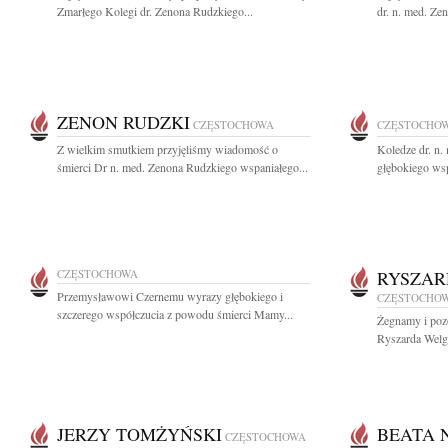
Zmarłego Kolegi dr. Zenona Rudzkiego...
dr. n. med. Ze
ZENON RUDZKI
CZĘSTOCHOWA
CZĘSTOCHO
Z wielkim smutkiem przyjęliśmy wiadomość o
Koledze dr. n
śmierci Dr n. med. Zenona Rudzkiego wspaniałego...
głębokiego wsp
CZĘSTOCHOWA
RYSZAR
Przemysławowi Czernemu wyrazy głębokiego i
CZĘSTOCHO
szczerego współczucia z powodu śmierci Mamy...
Żegnamy i pozo
Ryszarda Welg
JERZY TOMŻYŃSKI
BEATA 
CZĘSTOCHOWA