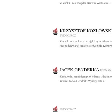
w wieku 86lat Bogdan Rudzki Wieloletni...
KRZYSZTOF KOZŁOWSK
BYDGOSZCZ
Z wielkim smutkiem przyjęliśmy wiadomoś
niespodziewanej śmierci Krzysztofa Kozłow
JACEK GENDERKA
POZNAŃ
Z głębokim smutkiem przyjęliśmy wiadomo
śmierci Jacka Genderki Wyrazy żalu i...
BYDGOSZCZ