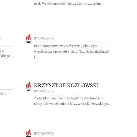
med. Waldemarem Jędrzejczykiem w związku...
I
BYDGOSZCZ
Panu Tomaszowi Woda Wyrazy głębokiego
ć o
współczucia z powodu śmierci Taty Składają Zarząd
skiego...
i...
KRZYSZTOF KOZŁOWSKI
BYDGOSZCZ
ść o
Z głębokim smutkiem przyjęliśmy wiadomość o
niespodziewanej śmierci Krzysztofa Kozłowskiego...
BYDGOSZCZ