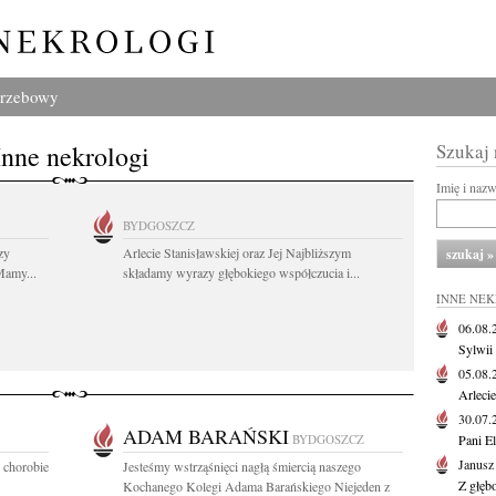
grzebowy
Inne nekrologi
Szukaj
Imię i naz
BYDGOSZCZ
zy
Arlecie Stanisławskiej oraz Jej Najbliższym
Mamy...
składamy wyrazy głębokiego współczucia i...
INNE NE
06.08
Sylwii
05.08
Arlecie
30.07
ADAM BARAŃSKI
BYDGOSZCZ
Pani El
Janusz
j chorobie
Jesteśmy wstrząśnięci nagłą śmiercią naszego
Z głęb
Kochanego Kolegi Adama Barańskiego Niejeden z