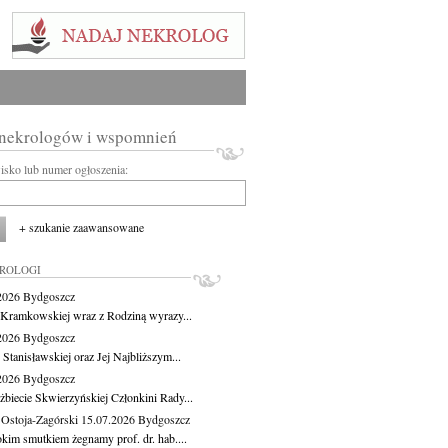
 nekrologów i wspomnień
wisko lub numer ogłoszenia:
+ szukanie zaawansowane
KROLOGI
.2026
Bydgoszcz
 Kramkowskiej wraz z Rodziną wyrazy...
.2026
Bydgoszcz
 Stanisławskiej oraz Jej Najbliższym...
.2026
Bydgoszcz
żbiecie Skwierzyńskiej Członkini Rady...
 Ostoja-Zagórski
15.07.2026
Bydgoszcz
okim smutkiem żegnamy prof. dr. hab....