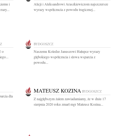
kiemu i
Alicji i Aleksandrowi Araszkiewiczom najszczersze
razy...
wyrazy współczucia z powodu tragicznej...
Z
BYDGOSZCZ
ć o
Naszemu Koledze Januszowi Hałupce wyrazy
ego...
głębokiego współczucia i słowa wsparcia z
powodu...
MATEUSZ KOZINA
BYDGOSZCZ
arcia dla
Z najgłębszym żalem zawiadamiamy, że w dniu 17
sierpnia 2020 roku zmarł mgr Mateusz Kozina...