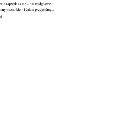
or Kasprzak
14.07.2026
Bydgoszcz
mnym smutkiem i żalem przyjęliśmy...
ej