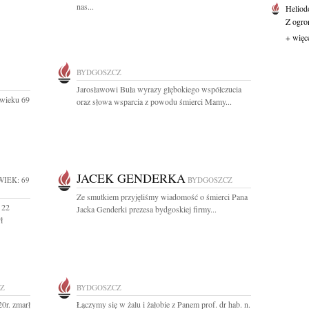
nas...
Heliod
Z ogro
+ więc
BYDGOSZCZ
Jarosławowi Buła wyrazy głębokiego współczucia
 wieku 69
oraz słowa wsparcia z powodu śmierci Mamy...
JACEK GENDERKA
WIEK: 69
BYDGOSZCZ
Ze smutkiem przyjęliśmy wiadomość o śmierci Pana
 22
Jacka Genderki prezesa bydgoskiej firmy...
ł
Z
BYDGOSZCZ
0r. zmarł
Łączymy się w żalu i żałobie z Panem prof. dr hab. n.