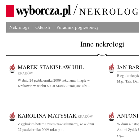
Nekrologi
Odeszli
Poradnik pogrzebowy
Inne nekrologi
MAREK STANISŁAW UHL
JAN BA
KRAKÓW
Bieg ukończyłe
W dniu 24 października 2009 roku zmarł nagle w
Mąż, Tata, Dzia
Krakowie w wieku 60 lat Marek Stanisław Uhl...
KAROLINA MATYSIAK
ANTONI
KRAKÓW
Z głębokim bólem i żalem zawiadamiamy, że w dniu
W dniu 4 listo
27 października 2009 roku po...
Antoni Zydek 
się...