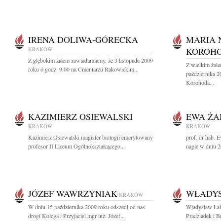
IRENA DOLIWA-GÓRECKA
MARIA 
KRAKÓW
KOROH
Z głębokim żalem zawiadamiamy, że 3 listopada 2009
Z wielkim żal
roku o godz. 9.00 na Cmentarzu Rakowickim...
października 
Korohoda...
KAZIMIERZ OSIEWALSKI
EWA ŻA
KRAKÓW
KRAKÓW
Kazimierz Osiewalski magister biologii emerytowany
prof. dr hab. 
profesor II Liceum Ogólnokształcącego...
nagle w dniu 2
JÓZEF WAWRZYNIAK
WŁADY
KRAKÓW
W dniu 15 października 2009 roku odszedł od nas
Władysław Łab
drogi Kolega i Przyjaciel mgr inż. Józef...
Pradziadek i Br