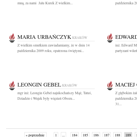
mną, za nami Jalu Kurek Z wielkim...
października 2
MARIA URBAŃCZYK
EDWARD
KRAKÓW
Z wielkim smutkiem zawiadamiamy, że w dniu 14
inż. Edward M
października 2009 roku, opatrzona świętymi...
partyzant wile
LEONGIN GEBEL
MACIEJ
KRAKÓW
mgr inż. Leongin Gebel najukochańszy Mąż, Tatuś,
Z głębokim ża
Dziadzio i Wujek były więzień Obozu...
października 2
31...
« poprzednie
1
...
184
185
186
187
188
189