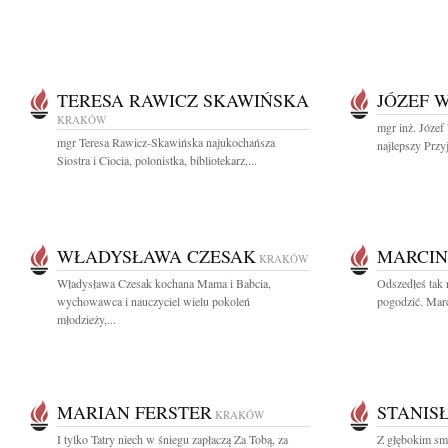
TERESA RAWICZ SKAWIŃSKA
JÓZEF 
KRAKÓW
mgr inż. Józe
mgr Teresa Rawicz-Skawińska najukochańsza
najlepszy Przyj
Siostra i Ciocia, polonistka, bibliotekarz,...
WŁADYSŁAWA CZESAK
MARCIN
KRAKÓW
Władysława Czesak kochana Mama i Babcia,
Odszedłeś tak n
wychowawca i nauczyciel wielu pokoleń
pogodzić. Marc
młodzieży,...
MARIAN FERSTER
STANIS
KRAKÓW
I tylko Tatry niech w śniegu zapłaczą Za Tobą, za
Z głębokim sm