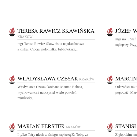
TERESA RAWICZ SKAWIŃSKA
JÓZEF 
KRAKÓW
mgr inż. Józe
mgr Teresa Rawicz-Skawińska najukochańsza
najlepszy Przyj
Siostra i Ciocia, polonistka, bibliotekarz,...
WŁADYSŁAWA CZESAK
MARCIN
KRAKÓW
Władysława Czesak kochana Mama i Babcia,
Odszedłeś tak n
wychowawca i nauczyciel wielu pokoleń
pogodzić. Marc
młodzieży,...
MARIAN FERSTER
STANIS
KRAKÓW
I tylko Tatry niech w śniegu zapłaczą Za Tobą, za
Z głębokim sm