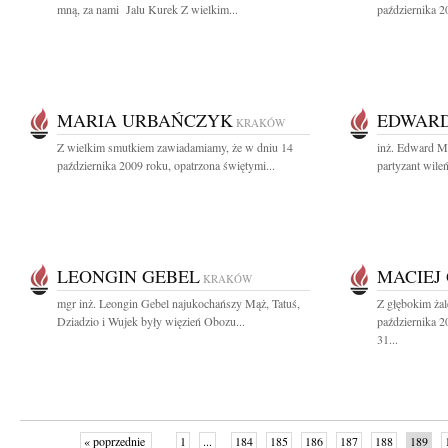
mną, za nami Jalu Kurek Z wielkim...
października 2
MARIA URBAŃCZYK
EDWARD
KRAKÓW
Z wielkim smutkiem zawiadamiamy, że w dniu 14
inż. Edward M
października 2009 roku, opatrzona świętymi...
partyzant wile
LEONGIN GEBEL
MACIEJ
KRAKÓW
mgr inż. Leongin Gebel najukochańszy Mąż, Tatuś,
Z głębokim ża
Dziadzio i Wujek były więzień Obozu...
października 2
31...
« poprzednie
1
...
184
185
186
187
188
189