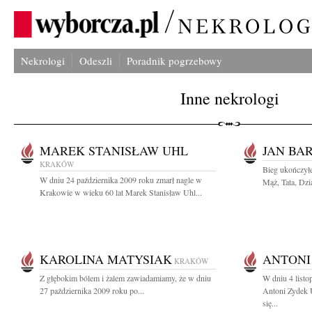
Nekrologi
Odeszli
Poradnik pogrzebowy
Inne nekrologi
MAREK STANISŁAW UHL
JAN BA
KRAKÓW
Bieg ukończyłe
W dniu 24 października 2009 roku zmarł nagle w
Mąż, Tata, Dzia
Krakowie w wieku 60 lat Marek Stanisław Uhl...
KAROLINA MATYSIAK
ANTONI
KRAKÓW
Z głębokim bólem i żalem zawiadamiamy, że w dniu
W dniu 4 listo
27 października 2009 roku po...
Antoni Zydek 
się...