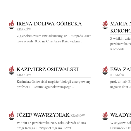
IRENA DOLIWA-GÓRECKA
MARIA 
KRAKÓW
KOROH
Z głębokim żalem zawiadamiamy, że 3 listopada 2009
Z wielkim żal
roku o godz. 9.00 na Cmentarzu Rakowickim...
października 
Korohoda...
KAZIMIERZ OSIEWALSKI
EWA ŻA
KRAKÓW
KRAKÓW
Kazimierz Osiewalski magister biologii emerytowany
prof. dr hab. 
profesor II Liceum Ogólnokształcącego...
nagle w dniu 2
JÓZEF WAWRZYNIAK
WŁADY
KRAKÓW
W dniu 15 października 2009 roku odszedł od nas
Władysław Łab
drogi Kolega i Przyjaciel mgr inż. Józef...
Pradziadek i Br