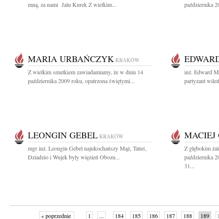
mną, za nami Jalu Kurek Z wielkim...
października 2
MARIA URBAŃCZYK
EDWARD
KRAKÓW
Z wielkim smutkiem zawiadamiamy, że w dniu 14
inż. Edward M
października 2009 roku, opatrzona świętymi...
partyzant wile
LEONGIN GEBEL
MACIEJ
KRAKÓW
mgr inż. Leongin Gebel najukochańszy Mąż, Tatuś,
Z głębokim ża
Dziadzio i Wujek były więzień Obozu...
października 2
31...
« poprzednie
1
...
184
185
186
187
188
189