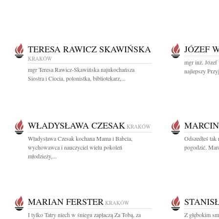
TERESA RAWICZ SKAWIŃSKA
JÓZEF 
KRAKÓW
mgr inż. Józe
mgr Teresa Rawicz-Skawińska najukochańsza
najlepszy Przyj
Siostra i Ciocia, polonistka, bibliotekarz,...
WŁADYSŁAWA CZESAK
MARCIN
KRAKÓW
Władysława Czesak kochana Mama i Babcia,
Odszedłeś tak n
wychowawca i nauczyciel wielu pokoleń
pogodzić. Marc
młodzieży,...
MARIAN FERSTER
STANIS
KRAKÓW
I tylko Tatry niech w śniegu zapłaczą Za Tobą, za
Z głębokim sm