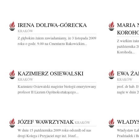
IRENA DOLIWA-GÓRECKA
MARIA 
KRAKÓW
KOROH
Z głębokim żalem zawiadamiamy, że 3 listopada 2009
Z wielkim żal
roku o godz. 9.00 na Cmentarzu Rakowickim...
października 
Korohoda...
KAZIMIERZ OSIEWALSKI
EWA ŻA
KRAKÓW
KRAKÓW
Kazimierz Osiewalski magister biologii emerytowany
prof. dr hab. 
profesor II Liceum Ogólnokształcącego...
nagle w dniu 2
JÓZEF WAWRZYNIAK
WŁADY
KRAKÓW
W dniu 15 października 2009 roku odszedł od nas
Władysław Łab
drogi Kolega i Przyjaciel mgr inż. Józef...
Pradziadek i Br