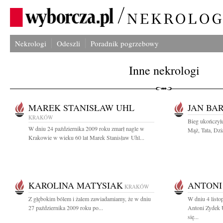
Nekrologi
Odeszli
Poradnik pogrzebowy
Inne nekrologi
MAREK STANISŁAW UHL
JAN BA
KRAKÓW
Bieg ukończyłe
W dniu 24 października 2009 roku zmarł nagle w
Mąż, Tata, Dzia
Krakowie w wieku 60 lat Marek Stanisław Uhl...
KAROLINA MATYSIAK
ANTONI
KRAKÓW
Z głębokim bólem i żalem zawiadamiamy, że w dniu
W dniu 4 listo
27 października 2009 roku po...
Antoni Zydek 
się...