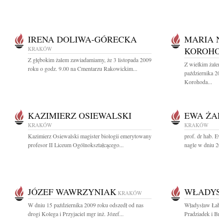
IRENA DOLIWA-GÓRECKA
MARIA 
KRAKÓW
KOROH
Z głębokim żalem zawiadamiamy, że 3 listopada 2009
Z wielkim żal
roku o godz. 9.00 na Cmentarzu Rakowickim...
października 
Korohoda...
KAZIMIERZ OSIEWALSKI
EWA ŻA
KRAKÓW
KRAKÓW
Kazimierz Osiewalski magister biologii emerytowany
prof. dr hab. 
profesor II Liceum Ogólnokształcącego...
nagle w dniu 2
JÓZEF WAWRZYNIAK
WŁADY
KRAKÓW
W dniu 15 października 2009 roku odszedł od nas
Władysław Łab
drogi Kolega i Przyjaciel mgr inż. Józef...
Pradziadek i Br