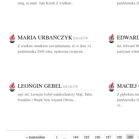
mną, za nami Jalu Kurek Z wielkim...
października 2
MARIA URBAŃCZYK
EDWARD
KRAKÓW
Z wielkim smutkiem zawiadamiamy, że w dniu 14
inż. Edward M
października 2009 roku, opatrzona świętymi...
partyzant wile
LEONGIN GEBEL
MACIEJ
KRAKÓW
mgr inż. Leongin Gebel najukochańszy Mąż, Tatuś,
Z głębokim ża
Dziadzio i Wujek były więzień Obozu...
października 2
31...
« poprzednie
1
...
184
185
186
187
188
189