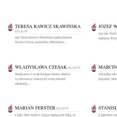
TERESA RAWICZ SKAWIŃSKA
JÓZEF 
KRAKÓW
mgr inż. Józe
mgr Teresa Rawicz-Skawińska najukochańsza
najlepszy Przyj
Siostra i Ciocia, polonistka, bibliotekarz,...
WŁADYSŁAWA CZESAK
MARCIN
KRAKÓW
Władysława Czesak kochana Mama i Babcia,
Odszedłeś tak n
wychowawca i nauczyciel wielu pokoleń
pogodzić. Marc
młodzieży,...
MARIAN FERSTER
STANIS
KRAKÓW
I tylko Tatry niech w śniegu zapłaczą Za Tobą, za
Z głębokim sm