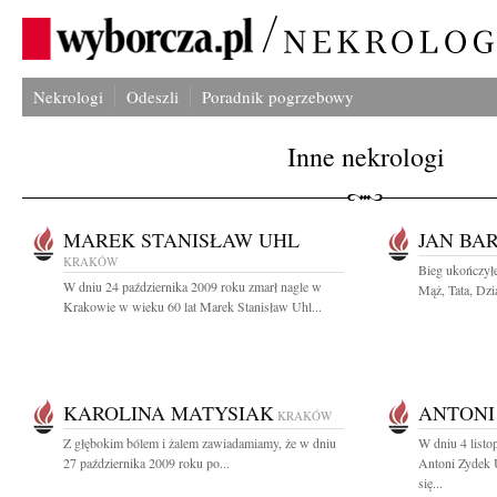
Nekrologi
Odeszli
Poradnik pogrzebowy
Inne nekrologi
MAREK STANISŁAW UHL
JAN BA
KRAKÓW
Bieg ukończyłe
W dniu 24 października 2009 roku zmarł nagle w
Mąż, Tata, Dzia
Krakowie w wieku 60 lat Marek Stanisław Uhl...
KAROLINA MATYSIAK
ANTONI
KRAKÓW
Z głębokim bólem i żalem zawiadamiamy, że w dniu
W dniu 4 listo
27 października 2009 roku po...
Antoni Zydek 
się...