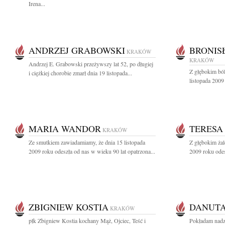
Irena...
ANDRZEJ GRABOWSKI
BRONIS
KRAKÓW
KRAKÓW
Andrzej E. Grabowski przeżywszy lat 52, po długiej
Z głębokim bó
i ciężkiej chorobie zmarł dnia 19 listopada...
listopada 2009
MARIA WANDOR
TERESA
KRAKÓW
Ze smutkiem zawiadamiamy, że dnia 15 listopada
Z głębokim żal
2009 roku odeszła od nas w wieku 90 lat opatrzona...
2009 roku odesz
ZBIGNIEW KOSTIA
DANUT
KRAKÓW
płk Zbigniew Kostia kochany Mąż, Ojciec, Teść i
Pokładam nadz