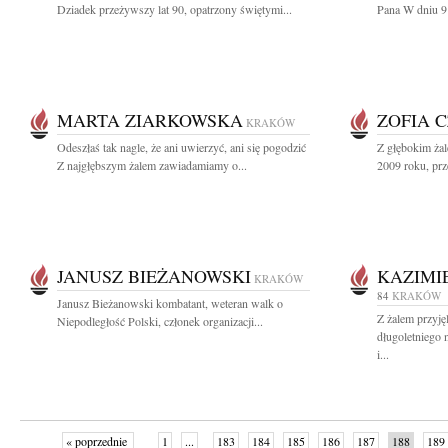
Dziadek przeżywszy lat 90, opatrzony świętymi...
Pana W dniu 9 
MARTA ZIARKOWSKA
ZOFIA 
KRAKÓW
Odeszłaś tak nagle, że ani uwierzyć, ani się pogodzić
Z głębokim żal
Z najgłębszym żalem zawiadamiamy o...
2009 roku, prz
JANUSZ BIEŻANOWSKI
KAZIMI
KRAKÓW
84
KRAKÓW
Janusz Bieżanowski kombatant, weteran walk o
Z żalem przyj
Niepodległość Polski, członek organizacji...
długoletniego 
i...
« poprzednie
1
...
183
184
185
186
187
188
189