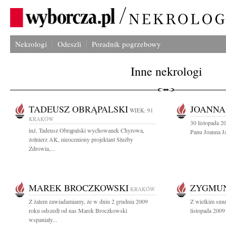
Nekrologi
Odeszli
Poradnik pogrzebowy
Inne nekrologi
TADEUSZ OBRĄPALSKI
JOANNA
WIEK: 91
KRAKÓW
30 listopada 2
inż. Tadeusz Obrąpalski wychowanek Chyrowa,
Panu Joanna Ja
żołnierz AK, nieoceniony projektant Służby
Zdrowia,...
MAREK BROCZKOWSKI
ZYGMUN
KRAKÓW
Z żalem zawiadamiamy, że w dniu 2 grudnia 2009
Z wielkim smu
roku odszedł od nas Marek Broczkowski
listopada 2009 
wspaniały...