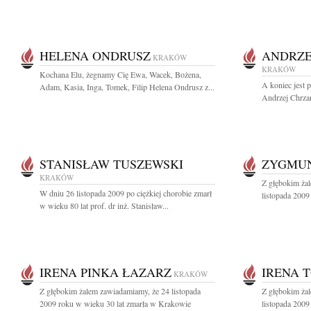
HELENA ONDRUSZ
ANDRZE
KRAKÓW
KRAKÓW
Kochana Elu, żegnamy Cię Ewa, Wacek, Bożena,
A koniec jest 
Adam, Kasia, Inga, Tomek, Filip Helena Ondrusz z...
Andrzej Chrza
STANISŁAW TUSZEWSKI
ZYGMUN
KRAKÓW
Z głębokim ża
W dniu 26 listopada 2009 po ciężkiej chorobie zmarł
listopada 2009
w wieku 80 lat prof. dr inż. Stanisław...
IRENA PINKA ŁAZARZ
IRENA 
KRAKÓW
Z głębokim żalem zawiadamiamy, że 24 listopada
Z głębokim ża
2009 roku w wieku 30 lat zmarła w Krakowie
listopada 2009 