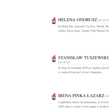
HELENA ONDRUSZ
KRAKÓ
Kochana Elu, żegnamy Cię Ewa, Wacek, Bo
Adam, Kasia, Inga, Tomek, Filip Helena Ond
STANISŁAW TUSZEWSKI
KRAKÓW
W dniu 26 listopada 2009 po ciężkiej choro
w wieku 80 lat prof. dr inż. Stanisław...
IRENA PINKA ŁAZARZ
K
Z głębokim żalem zawiadamiamy, że 24 list
2009 roku w wieku 30 lat zmarła w Krakow