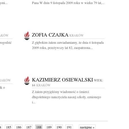
ymi...
Pana W dniu 9 listopada 2009 roku w wieku 79 lat,...
ZOFIA CZAJKA
AKÓW
KRAKÓW
 pogodzić
Z głębokim żalem zawiadamiamy, że dnia 4 listopada
2009 roku, przeżywszy lat 82, zaopatrzona...
KAZIMIERZ OSIEWALSKI
RAKÓW
WIEK:
84
KRAKÓW
lk o
Z żalem przyjęliśmy wiadomość o śmierci
długoletniego nauczyciela naszej szkoły, cenionego
i...
4
185
186
187
188
189
190
191
następne »