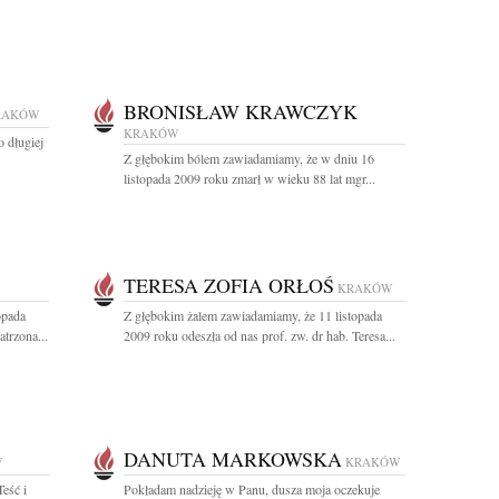
BRONISŁAW KRAWCZYK
RAKÓW
KRAKÓW
 długiej
Z głębokim bólem zawiadamiamy, że w dniu 16
listopada 2009 roku zmarł w wieku 88 lat mgr...
TERESA ZOFIA ORŁOŚ
KRAKÓW
opada
Z głębokim żalem zawiadamiamy, że 11 listopada
trzona...
2009 roku odeszła od nas prof. zw. dr hab. Teresa...
DANUTA MARKOWSKA
W
KRAKÓW
eść i
Pokładam nadzieję w Panu, dusza moja oczekuje