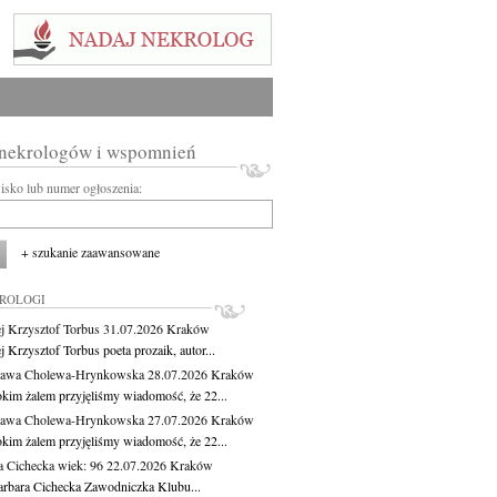
 nekrologów i wspomnień
wisko lub numer ogłoszenia:
+ szukanie zaawansowane
KROLOGI
j Krzysztof Torbus
31.07.2026
Kraków
 Krzysztof Torbus poeta prozaik, autor...
ława Cholewa-Hrynkowska
28.07.2026
Kraków
okim żalem przyjęliśmy wiadomość, że 22...
ława Cholewa-Hrynkowska
27.07.2026
Kraków
okim żalem przyjęliśmy wiadomość, że 22...
a Cichecka
wiek: 96
22.07.2026
Kraków
rbara Cichecka Zawodniczka Klubu...