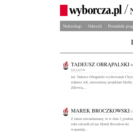
Nekrologi
Odeszli
Poradnik po
TADEUSZ OBRĄPALSKI
W
KRAKÓW
inż. Tadeusz Obrąpalski wychowanek Chyr
żołnierz AK, nieoceniony projektant Służby
Zdrowia,...
MAREK BROCZKOWSKI
Z żalem zawiadamiamy, że w dniu 2 grudni
roku odszedł od nas Marek Broczkowski
wspaniały...