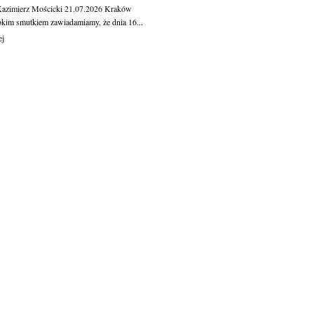
Kazimierz Mościcki
21.07.2026
Kraków
okim smutkiem zawiadamiamy, że dnia 16...
ej