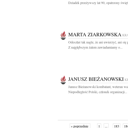
Dziadek przeżywszy lat 90, opatrzony święt
MARTA ZIARKOWSKA
KR
Odeszłaś tak nagle, że ani uwierzyć, ani się
Z najgłębszym żalem zawiadamiamy o...
JANUSZ BIEŻANOWSKI
K
Janusz Bieżanowski kombatant, weteran wa
Niepodległość Polski, członek organizacji...
« poprzednie
1
...
183
18