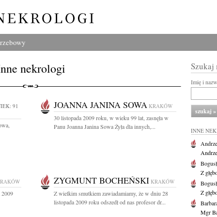
grzebowy
Inne nekrologi
Szukaj
Imię i naz
JOANNA JANINA SOWA
IEK: 91
KRAKÓW
30 listopada 2009 roku, w wieku 99 lat, zasnęła w
owa,
Panu Joanna Janina Sowa Żyła dla innych,...
INNE NE
Andrze
Andrzej
Bogus
Z głęb
ZYGMUNT BOCHEŃSKI
KRAKÓW
KRAKÓW
Bogus
Z głęb
a 2009
Z wielkim smutkiem zawiadamiamy, że w dniu 28
listopada 2009 roku odszedł od nas profesor dr...
Barbar
Mgr Ba