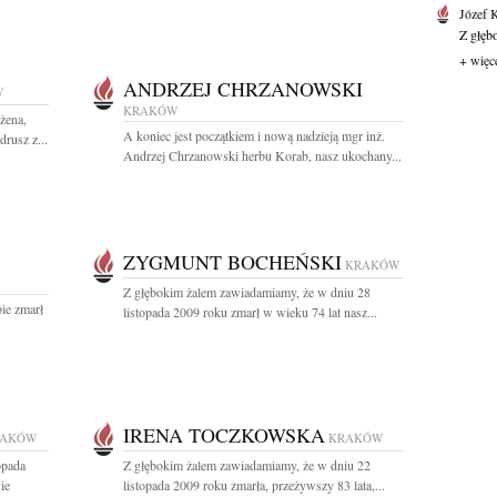
Józef 
Z głęb
+ więc
ANDRZEJ CHRZANOWSKI
W
KRAKÓW
żena,
A koniec jest początkiem i nową nadzieją mgr inż.
rusz z...
Andrzej Chrzanowski herbu Korab, nasz ukochany...
ZYGMUNT BOCHEŃSKI
KRAKÓW
Z głębokim żalem zawiadamiamy, że w dniu 28
bie zmarł
listopada 2009 roku zmarł w wieku 74 lat nasz...
IRENA TOCZKOWSKA
RAKÓW
KRAKÓW
opada
Z głębokim żalem zawiadamiamy, że w dniu 22
ie
listopada 2009 roku zmarła, przeżywszy 83 lata,...