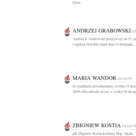
Irena...
ANDRZEJ GRABOWSKI
K
Andrzej E. Grabowski przeżywszy lat 52, po
i ciężkiej chorobie zmarł dnia 19 listopada...
MARIA WANDOR
KRAKÓW
Ze smutkiem zawiadamiamy, że dnia 15 list
2009 roku odeszła od nas w wieku 90 lat opa
ZBIGNIEW KOSTIA
KRAKÓ
płk Zbigniew Kostia kochany Mąż, Ojciec, T