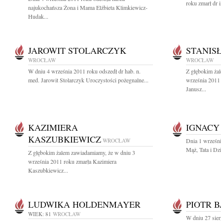
roku zmarł dr 
najukochańsza Żona i Mama Elżbieta Klimkiewicz-
Hudak...
JAROWIT STOLARCZYK
STANIS
WROCŁAW
WROCŁAW
W dniu 4 września 2011 roku odszedł dr hab. n.
Z głębokim ża
med. Jarowit Stolarczyk Uroczystości pożegnalne...
września 2011 
Janusz...
KAZIMIERA
IGNACY
KASZUBKIEWICZ
WROCŁAW
Dnia 1 wrześn
Mąż, Tata i Dzi
Z głębokim żalem zawiadamiamy, że w dniu 3
września 2011 roku zmarła Kazimiera
Kaszubkiewicz...
LUDWIKA HOLDENMAYER
PIOTR 
WIEK: 81
WROCŁAW
W dniu 27 sier