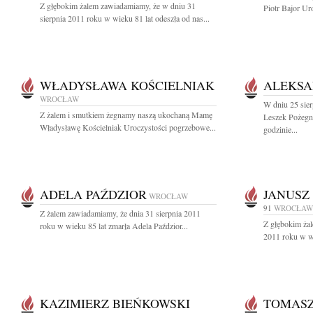
Z głębokim żalem zawiadamiamy, że w dniu 31
Piotr Bajor Ur
sierpnia 2011 roku w wieku 81 lat odeszła od nas...
WŁADYSŁAWA KOŚCIELNIAK
ALEKSA
WROCŁAW
W dniu 25 sier
Z żalem i smutkiem żegnamy naszą ukochaną Mamę
Leszek Pożegn
Władysławę Kościelniak Uroczystości pogrzebowe...
godzinie...
ADELA PAŹDZIOR
JANUSZ
WROCŁAW
91
WROCŁAW
Z żalem zawiadamiamy, że dnia 31 sierpnia 2011
Z głębokim żal
roku w wieku 85 lat zmarła Adela Paździor...
2011 roku w wi
KAZIMIERZ BIEŃKOWSKI
TOMASZ