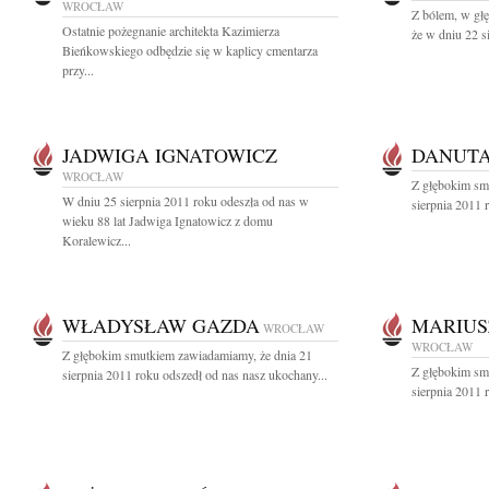
WROCŁAW
Z bólem, w gł
Ostatnie pożegnanie architekta Kazimierza
że w dniu 22 s
Bieńkowskiego odbędzie się w kaplicy cmentarza
przy...
JADWIGA IGNATOWICZ
DANUTA
WROCŁAW
Z głębokim sm
W dniu 25 sierpnia 2011 roku odeszła od nas w
sierpnia 2011 r
wieku 88 lat Jadwiga Ignatowicz z domu
Koralewicz...
WŁADYSŁAW GAZDA
MARIUS
WROCŁAW
WROCŁAW
Z głębokim smutkiem zawiadamiamy, że dnia 21
Z głębokim sm
sierpnia 2011 roku odszedł od nas nasz ukochany...
sierpnia 2011 