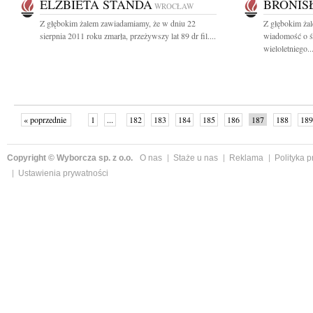
ELŻBIETA STAŃDA
BRONIS
WROCŁAW
Z głębokim żalem zawiadamiamy, że w dniu 22
Z głębokim żal
sierpnia 2011 roku zmarła, przeżywszy lat 89 dr fil....
wiadomość o ś
wieloletniego..
« poprzednie
1
...
182
183
184
185
186
187
188
189
następne »
Copyright © Wyborcza sp. z o.o.
O nas
Staże u nas
Reklama
Polityka 
Ustawienia prywatności