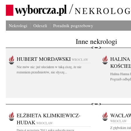
Nekrologi
Odeszli
Poradnik pogrzebowy
Inne nekrologi
HUBERT MORDAWSKI
HALINA
WROCŁAW
KOŚCIE
Nie mów nic: już uleciałem w taką ciszę, że nie
rozumiem przedmiotów, nie słyszę...
Halina Hanna 
Pogrzeb odbędz
ELŻBIETA KLIMKIEWICZ-
WACŁAW
HUDAK
WROCŁAW
WROCŁAW
Z głębokim ża
Dnia 4 września 2011 roku odeszła nasza