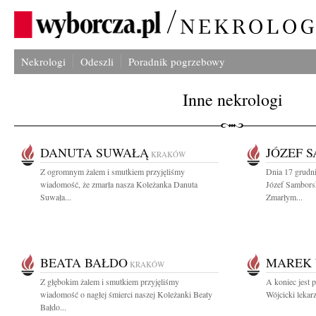
Nekrologi
Odeszli
Poradnik pogrzebowy
Inne nekrologi
DANUTA SUWAŁĄ
JÓZEF 
KRAKÓW
Z ogromnym żalem i smutkiem przyjęliśmy
Dnia 17 grudni
wiadomość, że zmarła nasza Koleżanka Danuta
Józef Sambors
Suwała...
Zmarłym...
BEATA BAŁDO
MAREK 
KRAKÓW
Z głębokim żalem i smutkiem przyjęliśmy
A koniec jest 
wiadomość o nagłej śmierci naszej Koleżanki Beaty
Wójcicki lekarz
Bałdo...