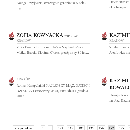
Dzieło miłości
Kolegę-Przyjaciela, zmarłego 6 grudnia 2009 roku
ukochanego czł
mgr....
ZOFIA KOWNACKA
KAZIMI
WIEK: 80
KRAKÓW
KRAKÓW
Zofia Kownacka z domu Hońdo Najukochańsza
Z żalem zawiad
Matka, Babcia, Siostra i Ciocia, przeżywszy 80 lat,...
Józefowicz wiel
KRAKÓW
KAZIMI
Roman Kwapuliński NAJLEPSZY MĄŻ, OJCIEC I
KOWAL
DZIADEK Przeżywszy lat 78, zmarł dnia 1 grudnia
Umarłych wiecz
2009...
im płaci Kazi
« poprzednie
1
...
182
183
184
185
186
187
188