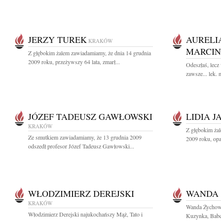
JERZY TUREK
AURELIA
KRAKÓW
MARCI
Z głębokim żalem zawiadamiamy, że dnia 14 grudnia
2009 roku, przeżywszy 64 lata, zmarł...
Odeszłaś, lecz
zawsze... lek.
JÓZEF TADEUSZ GAWŁOWSKI
LIDIA 
KRAKÓW
Z głębokim ża
Ze smutkiem zawiadamiamy, że 13 grudnia 2009
2009 roku, opa
odszedł profesor Józef Tadeusz Gawłowski...
WŁODZIMIERZ DEREJSKI
WANDA
KRAKÓW
Wanda Żychows
Włodzimierz Derejski najukochańszy Mąż, Tato i
Kuzynka, Babcia