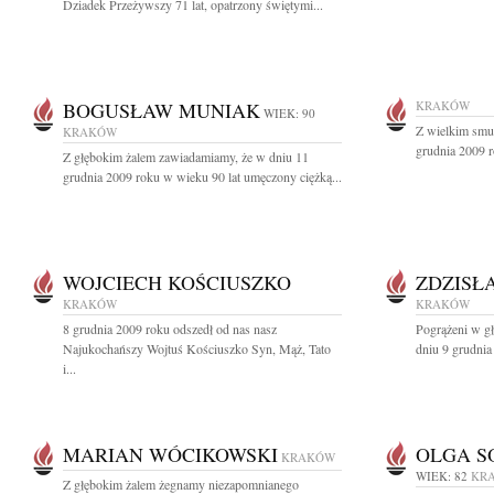
Dziadek Przeżywszy 71 lat, opatrzony świętymi...
BOGUSŁAW MUNIAK
KRAKÓW
WIEK: 90
Z wielkim smu
KRAKÓW
grudnia 2009 r
Z głębokim żalem zawiadamiamy, że w dniu 11
grudnia 2009 roku w wieku 90 lat umęczony ciężką...
WOJCIECH KOŚCIUSZKO
ZDZISŁ
KRAKÓW
KRAKÓW
8 grudnia 2009 roku odszedł od nas nasz
Pogrążeni w g
Najukochańszy Wojtuś Kościuszko Syn, Mąż, Tato
dniu 9 grudnia
i...
MARIAN WÓCIKOWSKI
OLGA S
KRAKÓW
WIEK: 82
KR
Z głębokim żalem żegnamy niezapomnianego