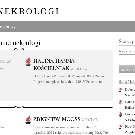
grzebowy
Inne nekrologi
Szukaj
Imię i naz
HALINA HANNA
OCŁAW
KOŚCIELNIAK
nie
WROCŁAW
Halina Hanna Kościelniak Zmarła 30.06.2026 roku
Pogrzeb odbędzie się w dniu 4.08.2026 roku na...
INNE NE
Huber
Nie mów
Halina
Halina
Henryk
ZBIGNIEW MOOSS
WROCŁAW
Na zaw
Piotr 
AW
Z głębokim żalem zawiadamiamy, że dnia 19
Z głębo
września 2011 roku odszedł nasz kochany Mąż, Tato
7