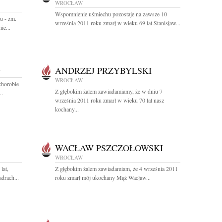
WROCŁAW
Wspomnienie uśmiechu pozostaje na zawsze 10
u - zm.
września 2011 roku zmarł w wieku 69 lat Stanisław...
ie...
ANDRZEJ PRZYBYLSKI
W
WROCŁAW
chorobie
Z głębokim żalem zawiadamiamy, że w dniu 7
..
września 2011 roku zmarł w wieku 70 lat nasz
kochany...
WACŁAW PSZCZOŁOWSKI
WROCŁAW
lat,
Z głębokim żalem zawiadamiam, że 4 września 2011
drach...
roku zmarł mój ukochany Mąż Wacław...