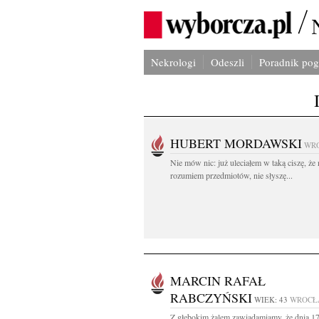
Nekrologi
Odeszli
Poradnik po
HUBERT MORDAWSKI
WR
Nie mów nic: już uleciałem w taką ciszę, że 
rozumiem przedmiotów, nie słyszę...
MARCIN RAFAŁ
RABCZYŃSKI
WIEK: 43
WROCŁ
Z głębokim żalem zawiadamiamy, że dnia 1