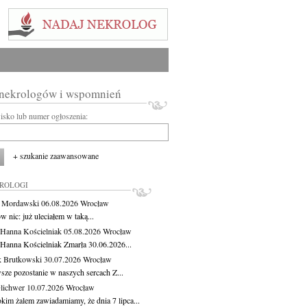
 nekrologów i wspomnień
wisko lub numer ogłoszenia:
+ szukanie zaawansowane
KROLOGI
t Mordawski
06.08.2026
Wrocław
 nic: już uleciałem w taką...
 Hanna Kościelniak
05.08.2026
Wrocław
 Hanna Kościelniak Zmarła 30.06.2026...
 Brutkowski
30.07.2026
Wrocław
sze pozostanie w naszych sercach Z...
Olichwer
10.07.2026
Wrocław
kim żalem zawiadamiamy, że dnia 7 lipca...