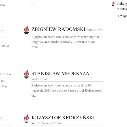
i...
Jadwi
sz...
Z żale
+ więc
ZBIGNIEW RADOMSKI
 79
WROCŁAW
Z głębokim żalem zawiadamiamy, że zmarł mgr inż.
8
Zbigniew Radomski urodzony 1 kwietnia 1940
 79 lat
roku...
STANISŁAW MEDEKSZA
OCŁAW
WROCŁAW
 16
Z głębokim żalem zawiadamiamy, że dnia 10
y Mąż,
września 2011 roku odszedł nasz drogi Kolega prof.
dr...
KRZYSZTOF KĘDRZYŃSKI
87
WIEK: 74
WROCŁAW