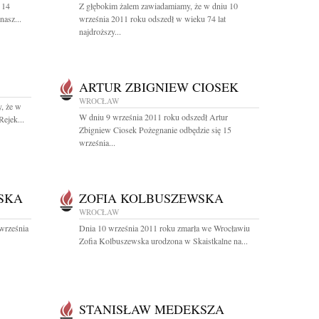
 14
Z głębokim żalem zawiadamiamy, że w dniu 10
nasz...
września 2011 roku odszedł w wieku 74 lat
najdroższy...
ARTUR ZBIGNIEW CIOSEK
WROCŁAW
, że w
W dniu 9 września 2011 roku odszedł Artur
ejek...
Zbigniew Ciosek Pożegnanie odbędzie się 15
września...
SKA
ZOFIA KOLBUSZEWSKA
WROCŁAW
września
Dnia 10 września 2011 roku zmarła we Wrocławiu
Zofia Kolbuszewska urodzona w Skaistkalne na...
STANISŁAW MEDEKSZA