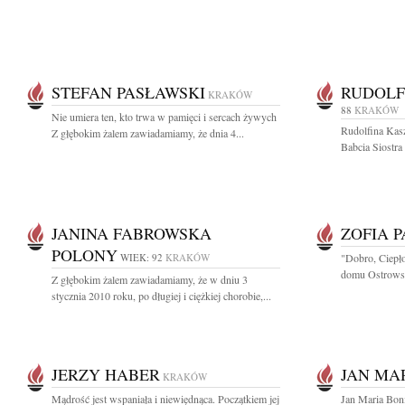
STEFAN PASŁAWSKI
RUDOLF
KRAKÓW
88
KRAKÓW
Nie umiera ten, kto trwa w pamięci i sercach żywych
Rudolfina Kas
Z głębokim żalem zawiadamiamy, że dnia 4...
Babcia Siostra 
JANINA FABROWSKA
ZOFIA 
POLONY
WIEK: 92
KRAKÓW
"Dobro, Ciepło
domu Ostrowsk
Z głębokim żalem zawiadamiamy, że w dniu 3
stycznia 2010 roku, po długiej i ciężkiej chorobie,...
JERZY HABER
JAN MA
KRAKÓW
Mądrość jest wspaniała i niewiędnąca. Początkiem jej
Jan Maria Boni