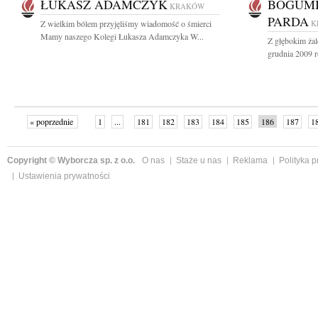
ŁUKASZ ADAMCZYK
BOGUMI
KRAKÓW
PARDA
Z wielkim bólem przyjęliśmy wiadomość o śmierci
K
Mamy naszego Kolegi Łukasza Adamczyka W...
Z głębokim ża
grudnia 2009 ro
« poprzednie
1
...
181
182
183
184
185
186
187
1
»
Copyright © Wyborcza sp. z o.o.
O nas
Staże u nas
Reklama
Polityka 
Ustawienia prywatności