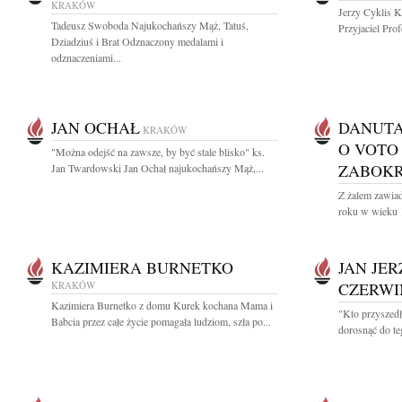
KRAKÓW
Jerzy Cyklis K
Tadeusz Swoboda Najukochańszy Mąż, Tatuś,
Przyjaciel Prof
Dziadziuś i Brat Odznaczony medalami i
odznaczeniami...
JAN OCHAŁ
DANUTA
KRAKÓW
O VOTO
"Można odejść na zawsze, by być stale blisko" ks.
ZABOK
Jan Twardowski Jan Ochał najukochańszy Mąż,...
Z żalem zawia
roku w wieku 1
KAZIMIERA BURNETKO
JAN JE
KRAKÓW
CZERWI
Kazimiera Burnetko z domu Kurek kochana Mama i
"Kto przyszedł
Babcia przez całe życie pomagała ludziom, szła po...
dorosnąć do te