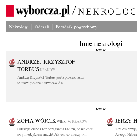
Nekrologi
Odeszli
Poradnik pogrzebowy
Inne nekrologi
ANDRZEJ KRZYSZTOF
TORBUS
KRAKÓW
Andrzej Krzysztof Torbus poeta prozaik, autor
tekstów piosenek, utworów dla...
ZOFIA WÓJCIK
JERZY 
WIEK: 76
KRAKÓW
Odeszłaś cicho i bez pożegnania Jak ten, co nie chce
Z żalem przyją
swym odejściem smucić. Jak ten, co wierzy w...
Jerzego Habera