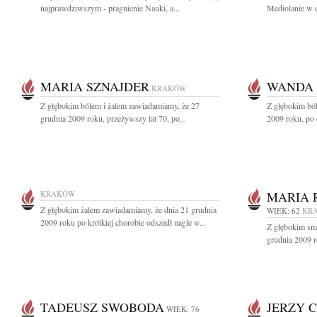
najprawdziwszym - pragnienie Nauki, a...
Mediolanie w d
MARIA SZNAJDER
WANDA
KRAKÓW
Z głębokim bólem i żalem zawiadamiamy, że 27
Z głębokim bó
grudnia 2009 roku, przeżywszy lat 70, po...
2009 roku, po d
KRAKÓW
MARIA 
Z głębokim żalem zawiadamiamy, że dnia 21 grudnia
WIEK: 62
KR
2009 roku po krótkiej chorobie odszedł nagle w...
Z głębokim sm
grudnia 2009 r
TADEUSZ SWOBODA
JERZY 
WIEK: 76