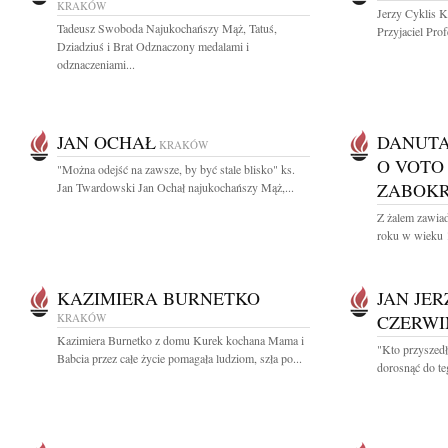
KRAKÓW
Jerzy Cyklis K
Tadeusz Swoboda Najukochańszy Mąż, Tatuś,
Przyjaciel Prof
Dziadziuś i Brat Odznaczony medalami i
odznaczeniami...
JAN OCHAŁ
DANUTA
KRAKÓW
O VOTO
"Można odejść na zawsze, by być stale blisko" ks.
ZABOK
Jan Twardowski Jan Ochał najukochańszy Mąż,...
Z żalem zawia
roku w wieku 1
KAZIMIERA BURNETKO
JAN JE
KRAKÓW
CZERWI
Kazimiera Burnetko z domu Kurek kochana Mama i
"Kto przyszedł
Babcia przez całe życie pomagała ludziom, szła po...
dorosnąć do te