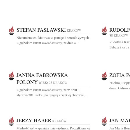
STEFAN PASŁAWSKI
RUDOLF
KRAKÓW
88
KRAKÓW
Nie umiera ten, kto trwa w pamięci i sercach żywych
Rudolfina Kas
Z głębokim żalem zawiadamiamy, że dnia 4...
Babcia Siostra 
JANINA FABROWSKA
ZOFIA 
POLONY
WIEK: 92
KRAKÓW
"Dobro, Ciepło
domu Ostrowsk
Z głębokim żalem zawiadamiamy, że w dniu 3
stycznia 2010 roku, po długiej i ciężkiej chorobie,...
JERZY HABER
JAN MA
KRAKÓW
Mądrość jest wspaniała i niewiędnąca. Początkiem jej
Jan Maria Boni