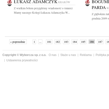
ŁUKASZ ADAMCZYK
BOGUMI
KRAKÓW
PARDA
Z wielkim bólem przyjęliśmy wiadomość o śmierci
K
Mamy naszego Kolegi Łukasza Adamczyka W...
Z głębokim ża
grudnia 2009 ro
« poprzednie
1
...
181
182
183
184
185
186
187
1
»
Copyright © Wyborcza sp. z o.o.
O nas
Staże u nas
Reklama
Polityka 
Ustawienia prywatności