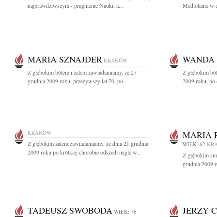
najprawdziwszym - pragnienie Nauki, a...
Mediolanie w d
MARIA SZNAJDER
WANDA
KRAKÓW
Z głębokim bólem i żalem zawiadamiamy, że 27
Z głębokim bó
grudnia 2009 roku, przeżywszy lat 70, po...
2009 roku, po d
KRAKÓW
MARIA 
Z głębokim żalem zawiadamiamy, że dnia 21 grudnia
WIEK: 62
KR
2009 roku po krótkiej chorobie odszedł nagle w...
Z głębokim sm
grudnia 2009 r
TADEUSZ SWOBODA
JERZY 
WIEK: 76