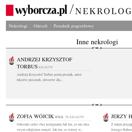
Nekrologi
Odeszli
Poradnik pogrzebowy
Inne nekrologi
ANDRZEJ KRZYSZTOF
TORBUS
KRAKÓW
Andrzej Krzysztof Torbus poeta prozaik, autor
tekstów piosenek, utworów dla...
ZOFIA WÓJCIK
JERZY 
WIEK: 76
KRAKÓW
Odeszłaś cicho i bez pożegnania Jak ten, co nie chce
Z żalem przyją
swym odejściem smucić. Jak ten, co wierzy w...
Jerzego Habera