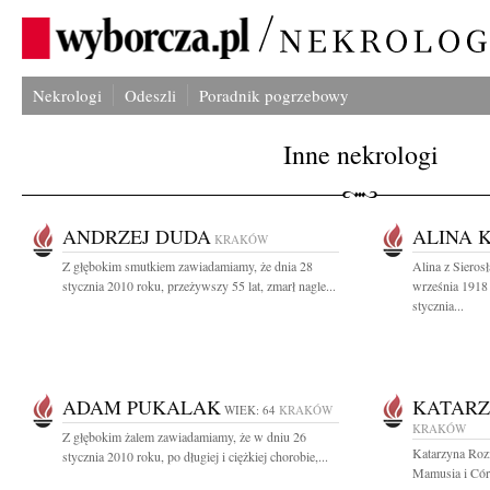
Nekrologi
Odeszli
Poradnik pogrzebowy
Inne nekrologi
ANDRZEJ DUDA
ALINA 
KRAKÓW
Z głębokim smutkiem zawiadamiamy, że dnia 28
Alina z Siero
stycznia 2010 roku, przeżywszy 55 lat, zmarł nagle...
września 1918 
stycznia...
ADAM PUKALAK
KATARZ
WIEK: 64
KRAKÓW
KRAKÓW
Z głębokim żalem zawiadamiamy, że w dniu 26
Katarzyna Roz
stycznia 2010 roku, po długiej i ciężkiej chorobie,...
Mamusia i Córk