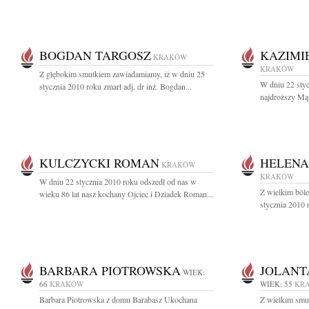
BOGDAN TARGOSZ
KAZIMI
KRAKÓW
KRAKÓW
Z głębokim smutkiem zawiadamiamy, iż w dniu 25
W dniu 22 styc
stycznia 2010 roku zmarł adj. dr inż. Bogdan...
najdroższy Mąż,
KULCZYCKI ROMAN
HELENA
KRAKÓW
KRAKÓW
W dniu 22 stycznia 2010 roku odszedł od nas w
Z wielkim ból
wieku 86 lat nasz kochany Ojciec i Dziadek Roman...
stycznia 2010 
BARBARA PIOTROWSKA
JOLANT
WIEK:
66
KRAKÓW
WIEK: 55
KR
Barbara Piotrowska z domu Barabasz Ukochana
Z wielkim smu