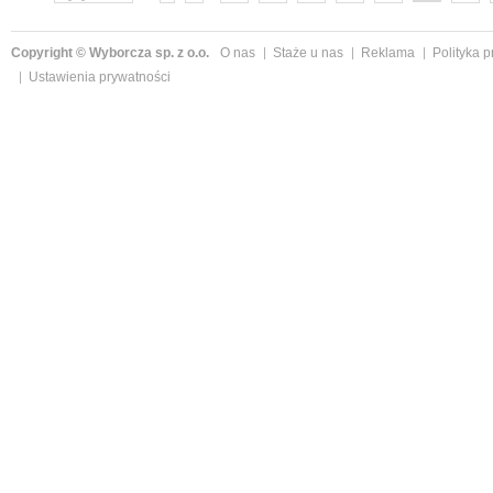
następne »
Copyright © Wyborcza sp. z o.o.
O nas
Staże u nas
Reklama
Polityka 
Ustawienia prywatności