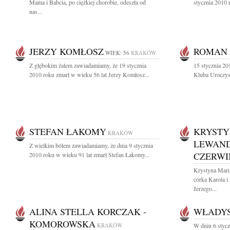
Mama i Babcia, po ciężkiej chorobie, odeszła od
stycznia 2010 r
nas...
JERZY KOMŁOSZ
ROMAN
WIEK: 56
KRAKÓW
Z głębokim żalem zawiadamiamy, że 19 stycznia
15 stycznia 2
2010 roku zmarł w wieku 56 lat Jerzy Komłosz...
Kluba Uroczyst
STEFAN ŁAKOMY
KRYSTY
KRAKÓW
LEWAN
Z wielkim bólem zawiadamiamy, że dnia 9 stycznia
CZERWI
2010 roku w wieku 91 lat zmarł Stefan Łakomy...
Krystyna Mar
córka Karola i
Jerzego...
ALINA STELLA KORCZAK -
WŁADYS
KOMOROWSKA
KRAKÓW
W dniu 6 styc