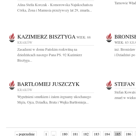
Tarnowie Wład
Alina Stella Korczak - Komorowska Najukochańsza
Córka, Żona i Mamusia przeżywszy lat 29, zmarła...
KAZIMIERZ BISZTYGA
BRONIS
WIEK: 88
KRAKÓW
WIEK: 83
KR
Zasadzeni w domu Pańskim rozkwitną na
inż. Bronisła
dziedzińcach naszego Pana PS. 92 Kazimierz
i Dziadziuś po k
Bisztyga...
BARTŁOMIEJ JUSZCZYK
STEFAN
KRAKÓW
Stefan Kowals
Wypełnieni smutkiem i żalem żegnamy ukochanego
zmarł w wieku 8
Męża, Ojca, Dziadka, Brata i Wujka Bartłomieja...
« poprzednie
1
...
180
181
182
183
184
185
186